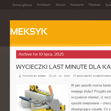
Archiwum
Jaccuzi
Kategorie
Postawa
Strona główna
Spis
MEKSYK
Archive for 10 lipca, 2025
WYCIECZKI LAST MINUTE DLA K
POSTED BY ADMIN
LIP - 10 - 2025
MOŻLIWOŚĆ KOMENTOWAN
W jaki sposób można bardz
swojego ślubu? Przyjęło się
oczywiście również, iż rocz
sposób świętowane – chocia
obowiązująca zasada. Co z