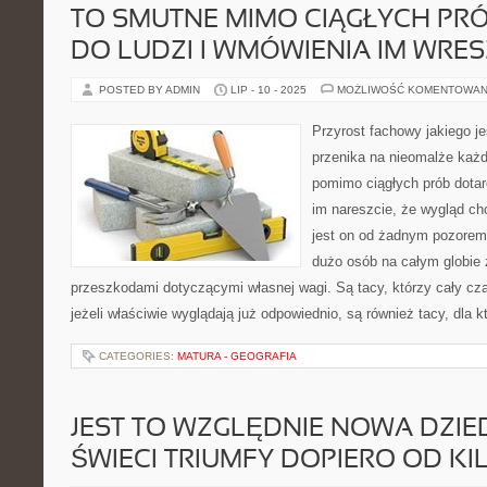
TO SMUTNE MIMO CIĄGŁYCH PR
DO LUDZI I WMÓWIENIA IM WRES
POSTED BY ADMIN
LIP - 10 - 2025
MOŻLIWOŚĆ KOMENTOWAN
Przyrost fachowy jakiego j
przenika na nieomalże każd
pomimo ciągłych prób dotar
im nareszcie, że wygląd ch
jest on od żadnym pozorem 
dużo osób na całym globie
przeszkodami dotyczącymi własnej wagi. Są tacy, którzy cały cz
jeżeli właściwie wyglądają już odpowiednio, są również tacy, dla 
CATEGORIES:
MATURA - GEOGRAFIA
JEST TO WZGLĘDNIE NOWA DZIED
ŚWIECI TRIUMFY DOPIERO OD K