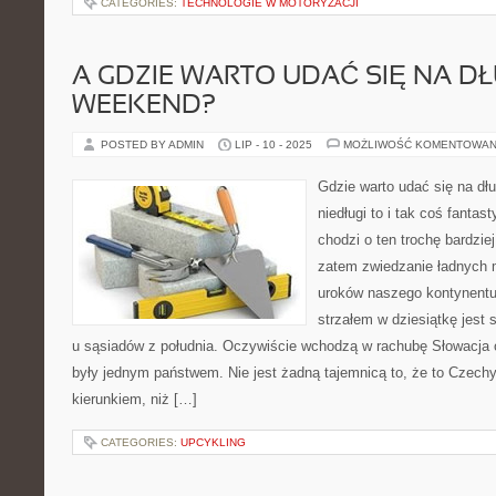
CATEGORIES:
TECHNOLOGIE W MOTORYZACJI
A GDZIE WARTO UDAĆ SIĘ NA D
WEEKEND?
POSTED BY ADMIN
LIP - 10 - 2025
MOŻLIWOŚĆ KOMENTOWAN
Gdzie warto udać się na dł
niedługi to i tak coś fantas
chodzi o ten trochę bardzi
zatem zwiedzanie ładnych 
uroków naszego kontynent
strzałem w dziesiątkę jest
u sąsiadów z południa. Oczywiście wchodzą w rachubę Słowacja 
były jednym państwem. Nie jest żadną tajemnicą to, że to Czec
kierunkiem, niż […]
CATEGORIES:
UPCYKLING