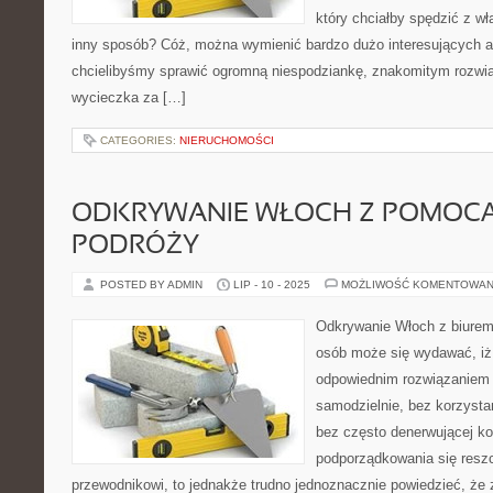
który chciałby spędzić z w
inny sposób? Cóż, można wymienić bardzo dużo interesujących alt
chcielibyśmy sprawić ogromną niespodziankę, znakomitym rozwi
wycieczka za […]
CATEGORIES:
NIERUCHOMOŚCI
ODKRYWANIE WŁOCH Z POMOCĄ
PODRÓŻY
POSTED BY ADMIN
LIP - 10 - 2025
MOŻLIWOŚĆ KOMENTOWAN
Odkrywanie Włoch z biurem
osób może się wydawać, iż 
odpowiednim rozwiązaniem 
samodzielnie, bez korzysta
bez często denerwującej k
podporządkowania się reszc
przewodnikowi, to jednakże trudno jednoznacznie powiedzieć, że