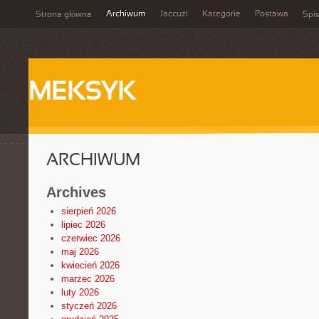
Archiwum
Jaccuzi
Kategorie
Postawa
Strona główna
Spis
MEKSYK
ARCHIWUM
Archives
sierpień 2026
lipiec 2026
czerwiec 2026
maj 2026
kwiecień 2026
marzec 2026
luty 2026
styczeń 2026