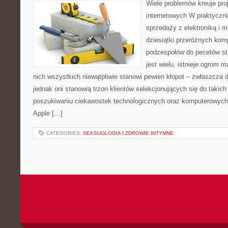
Wiele problemów kreuje pro
internetowych W praktyczn
sprzedaży z elektroniką i 
dziesiątki przeróżnych ko
podzespołów do pecetów s
jest wielu, istnieje ogrom 
nich wszystkich niewątpliwie stanowi pewien kłopot – zwłaszcza d
jednak oni stanowią trzon klientów selekcjonujących się do taki
poszukiwaniu ciekawostek technologicznych oraz komputerowych
Apple […]
CATEGORIES:
SEKSUOLOGIA I ZDROWIE INTYMNE