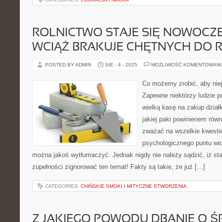
ROLNICTWO STAJE SIĘ NOWOCZE
WCIĄŻ BRAKUJE CHĘTNYCH DO 
POSTED BY ADMIN
SIE - 4 - 2025
MOŻLIWOŚĆ KOMENTOWAN
Co możemy zrobić, aby nie
Zapewne niektórzy ludzie po
wielką kasę na zakup działk
jakiej paki powinienem równ
zważać na wszelkie kwestie
psychologicznego puntu wi
można jakoś wytłumaczyć. Jednak nigdy nie należy sądzić, iż 
zupełności zignorować ten temat! Fakty są takie, że już […]
CATEGORIES:
CHIŃSKIE SMOKI I MITYCZNE STWORZENIA
Z JAKIEGO POWODU DBANIE O 