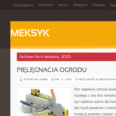
Archiwum
Jaccuzi
Kategorie
Postawa
Strona główna
Spis
MEKSYK
Archive for 4 sierpnia, 2025
PIĘLĘGNACJA OGRODU
POSTED BY ADMIN
SIE - 4 - 2025
MOŻLIWOŚĆ KOMENTOWAN
Bez wątpienia zdrowie powi
każdego z nas Bez kwestio
być wybitnie ważne dla każ
jaki myśli poważnie o traf
kondycji powinien zdawać s