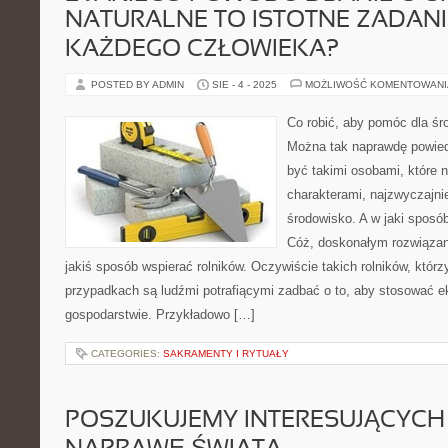
NATURALNE TO ISTOTNE ZADANI
KAŻDEGO CZŁOWIEKA?
POSTED BY ADMIN
SIE - 4 - 2025
MOŻLIWOŚĆ KOMENTOWAN
Co robić, aby pomóc dla śr
Można tak naprawdę powiedz
być takimi osobami, które n
charakterami, najzwyczajni
środowisko. A w jaki spos
Cóż, doskonałym rozwiązan
jakiś sposób wspierać rolników. Oczywiście takich rolników, któr
przypadkach są ludźmi potrafiącymi zadbać o to, aby stosować e
gospodarstwie. Przykładowo […]
CATEGORIES:
SAKRAMENTY I RYTUAŁY
POSZUKUJEMY INTERESUJĄCYCH