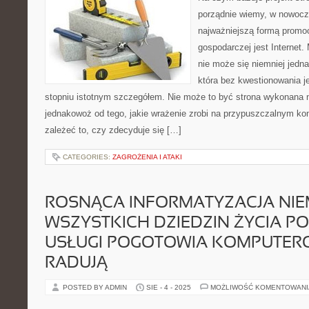
porządnie wiemy, w nowoc
najważniejszą formą promoc
gospodarczej jest Internet. 
nie może się niemniej jedn
która bez kwestionowania j
stopniu istotnym szczegółem. Nie może to być strona wykonana 
jednakowoż od tego, jakie wrażenie zrobi na przypuszczalnym ko
zależeć to, czy zdecyduje się […]
CATEGORIES:
ZAGROŻENIA I ATAKI
ROSNĄCA INFORMATYZACJA NI
WSZYSTKICH DZIEDZIN ŻYCIA P
USŁUGI POGOTOWIA KOMPUTE
RADUJĄ
POSTED BY ADMIN
SIE - 4 - 2025
MOŻLIWOŚĆ KOMENTOWAN