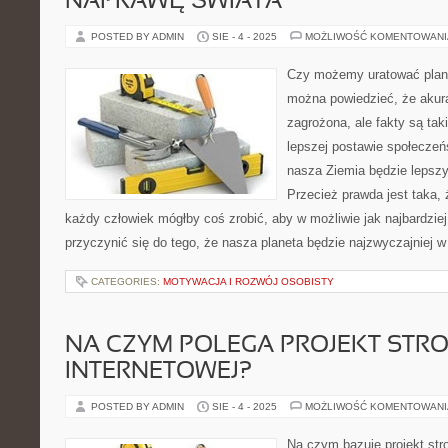
NAPRAWĘ ŚWIATA
POSTED BY ADMIN
SIE - 4 - 2025
MOŻLIWOŚĆ KOMENTOWAN
Czy możemy uratować plan
można powiedzieć, że akura
zagrożona, ale fakty są taki
lepszej postawie społecze
nasza Ziemia będzie lepsz
Przecież prawda jest taka
każdy człowiek mógłby coś zrobić, aby w możliwie jak najbardzi
przyczynić się do tego, że nasza planeta będzie najzwyczajniej w
CATEGORIES:
MOTYWACJA I ROZWÓJ OSOBISTY
NA CZYM POLEGA PROJEKT STR
INTERNETOWEJ?
POSTED BY ADMIN
SIE - 4 - 2025
MOŻLIWOŚĆ KOMENTOWAN
Na czym bazuje projekt st