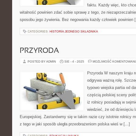
faktu. Każdy więc, kto chc
witalność powinien zdać sobie sprawę z tego, że niezaprzeczalnie
sposobu jego żywienia. Bez negowania każdy człowiek powinien 
CATEGORIES:
HISTORIA JEDNEGO SKŁADNIKA
PRZYRODA
POSTED BY ADMIN
SIE - 4 - 2025
MOŻLIWOŚĆ KOMENTOWAN
Przyroda W naszym kraju r
odgrywa ważną rolę. Szczeg
typowo wiejska partia od d
częścią polskiej sceny poli
iż rolnicy posiadają w sejm
wiedzieć, że od dziesięciu 
Europejskiej. Zastanówmy się w takim razie czy istotnie rolnicy
z tego w jaki sposób uległa przeobrażeniom polska wieś w […]
CATEGORIES:
EDUKACJA I NAUKA