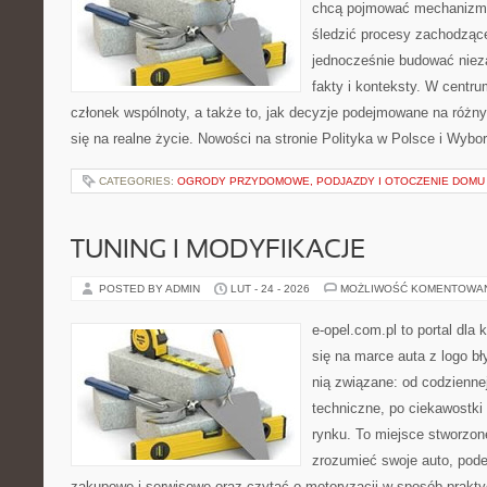
chcą pojmować mechanizmy
śledzić procesy zachodzące
jednocześnie budować nieza
fakty i konteksty. W centru
członek wspólnoty, a także to, jak decyzje podejmowane na różn
się na realne życie. Nowości na stronie Polityka w Polsce i Wybo
CATEGORIES:
OGRODY PRZYDOMOWE, PODJAZDY I OTOCZENIE DOMU
TUNING I MODYFIKACJE
POSTED BY ADMIN
LUT - 24 - 2026
MOŻLIWOŚĆ KOMENTOWA
e-opel.com.pl to portal dla 
się na marce auta z logo b
nią związane: od codziennej
techniczne, po ciekawostki
rynku. To miejsce stworzone
zrozumieć swoje auto, pode
zakupowe i serwisowe oraz czytać o motoryzacji w sposób prakty