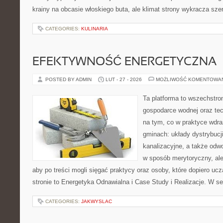
krainy na obcasie włoskiego buta, ale klimat strony wykracza szer
CATEGORIES:
KULINARIA
EFEKTYWNOŚĆ ENERGETYCZNA
POSTED BY ADMIN
LUT - 27 - 2026
MOŻLIWOŚĆ KOMENTOWA
Ta platforma to wszechstro
gospodarce wodnej oraz tech
na tym, co w praktyce wdra
gminach: układy dystrybucj
kanalizacyjne, a także odwo
w sposób merytoryczny, ale
aby po treści mogli sięgać praktycy oraz osoby, które dopiero uc
stronie to Energetyka Odnawialna i Case Study i Realizacje. W s
CATEGORIES:
JAKWYSLAC