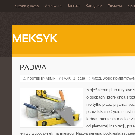
Archiwum
Jaccuzi
Kategorie
Postawa
Strona główna
Spis
MEKSYK
PADWA
POSTED BY ADMIN
MAR - 2 - 2026
MOŻLIWOŚĆ KOMENTOWAN
MojeSalento.pl to turystyc
o osobach, które chcą zro
nie tylko przez pryzmat po
przez lokalne życie miast i
którym marzenia o dolce vit
od pierwszej inspiracji, pr
leniwy wypoczynek na miejscu. Nazwa serwisu podkreśla szczegól