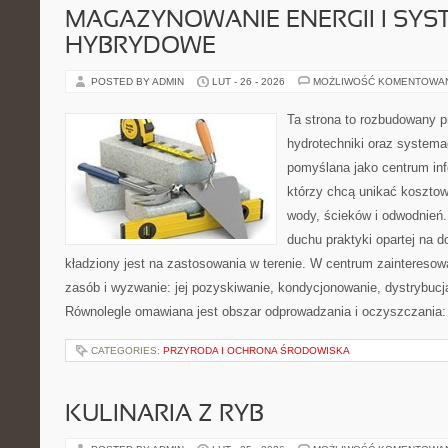
MAGAZYNOWANIE ENERGII I SYS
HYBRYDOWE
POSTED BY ADMIN
LUT - 26 - 2026
MOŻLIWOŚĆ KOMENTOWA
Ta strona to rozbudowany 
hydrotechniki oraz systema
pomyślana jako centrum info
którzy chcą unikać koszto
wody, ścieków i odwodnień
duchu praktyki opartej na d
kładziony jest na zastosowania w terenie. W centrum zainteresow
zasób i wyzwanie: jej pozyskiwanie, kondycjonowanie, dystrybucja
Równolegle omawiana jest obszar odprowadzania i oczyszczania:
CATEGORIES:
PRZYRODA I OCHRONA ŚRODOWISKA
KULINARIA Z RYB