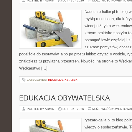
POSTED BY ADMIN
LUT - 25 - 2026
MOŻLIWOŚĆ KOMENTOWA
Nadorsze-haller.pl to blog w
myślą o osobach, dla któr
więcej niż tylko weekendo
którym praktyka spotyka te
pomagać łowić częściej i z 
szukasz pomysłów, chcesz
podejście do zestawów, albo po prostu lubisz czytać o wodzie, ryb
znajdziesz tu przyjazną przestrzeń. Nowości na stronie to Wędka
Wędkarstwo […]
CATEGORIES:
RECENZJE KSIĄŻEK
EDUKACJA OBYWATELSKA
POSTED BY ADMIN
LUT - 25 - 2026
MOŻLIWOŚĆ KOMENTOWA
ryszard-galla.pl to blog pol
wiedzy o społeczeństwie. To