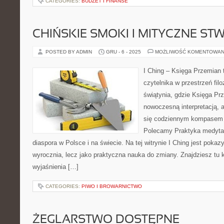
CATEGORIES:
BUDŻET I FINANSE
CHIŃSKIE SMOKI I MITYCZNE ST
POSTED BY ADMIN
GRU - 6 - 2025
MOŻLIWOŚĆ KOMENTOWAN
I Ching – Księga Przemian t
czytelnika w przestrzeń filo
świątynia, gdzie Księga Pr
nowoczesną interpretacją, 
się codziennym kompasem 
Polecamy Praktyka medytacy
diaspora w Polsce i na świecie. Na tej witrynie I Ching jest poka
wyrocznia, lecz jako praktyczna nauka do zmiany. Znajdziesz t
wyjaśnienia […]
CATEGORIES:
PIWO I BROWARNICTWO
ŻEGLARSTWO DOSTĘPNE