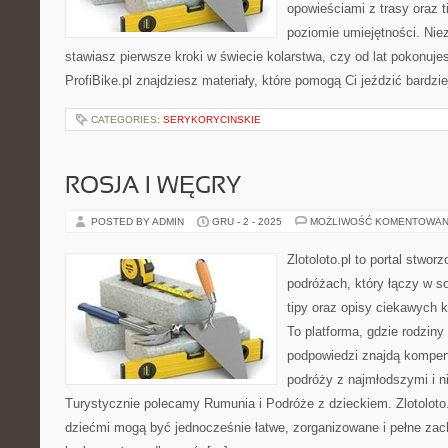
opowieściami z trasy oraz 
poziomie umiejętności. Niez
stawiasz pierwsze kroki w świecie kolarstwa, czy od lat pokonuje
ProfiBike.pl znajdziesz materiały, które pomogą Ci jeździć bardzi
CATEGORIES:
SERYKORYCINSKIE
ROSJA I WĘGRY
POSTED BY ADMIN
GRU - 2 - 2025
MOŻLIWOŚĆ KOMENTOWAN
Zlotoloto.pl to portal stwo
podróżach, który łączy w s
tipy oraz opisy ciekawych 
To platforma, gdzie rodzin
podpowiedzi znajdą kompen
podróży z najmłodszymi i n
Turystycznie polecamy Rumunia i Podróże z dzieckiem. Zlotoloto
dziećmi mogą być jednocześnie łatwe, zorganizowane i pełne zac