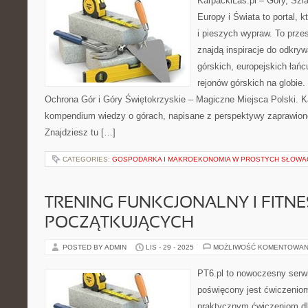
KarpackiLas.pl – Góry, Szl
Europy i Świata to portal, k
i pieszych wypraw. To przes
znajdą inspiracje do odkry
górskich, europejskich łań
rejonów górskich na globie.
Ochrona Gór i Góry Świętokrzyskie – Magiczne Miejsca Polski. Ka
kompendium wiedzy o górach, napisane z perspektywy zaprawion
Znajdziesz tu […]
CATEGORIES:
GOSPODARKA I MAKROEKONOMIA W PROSTYCH SŁOWA
TRENING FUNKCJONALNY I FITNE
POCZĄTKUJĄCYCH
POSTED BY ADMIN
LIS - 29 - 2025
MOŻLIWOŚĆ KOMENTOWAN
PT6.pl to nowoczesny serwis
poświęcony jest ćwiczenio
praktycznym ćwiczeniom dl