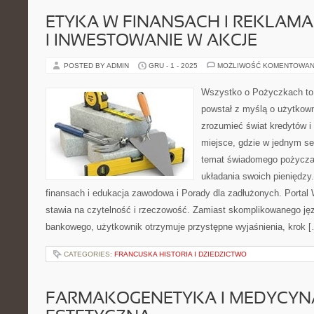
ETYKA W FINANSACH I REKLAM
I INWESTOWANIE W AKCJE
POSTED BY ADMIN
GRU - 1 - 2025
MOŻLIWOŚĆ KOMENTOWAN
Wszystko o Pożyczkach to s
powstał z myślą o użytkowni
zrozumieć świat kredytów i 
miejsce, gdzie w jednym se
temat świadomego pożyczan
układania swoich pieniędzy
finansach i edukacja zawodowa i Porady dla zadłużonych. Porta
stawia na czytelność i rzeczowość. Zamiast skomplikowanego ję
bankowego, użytkownik otrzymuje przystępne wyjaśnienia, krok 
CATEGORIES:
FRANCUSKA HISTORIA I DZIEDZICTWO
FARMAKOGENETYKA I MEDYCYN