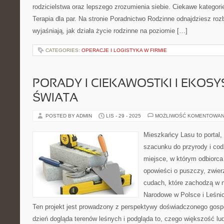
rodzicielstwa oraz lepszego zrozumienia siebie. Ciekawe kategori
Terapia dla par. Na stronie Poradnictwo Rodzinne odnajdziesz roz
wyjaśniają, jak działa życie rodzinne na poziomie […]
CATEGORIES:
OPERACJE I LOGISTYKA W FIRMIE
PORADY I CIEKAWOSTKI I EKOS
ŚWIATA
POSTED BY ADMIN
LIS - 29 - 2025
MOŻLIWOŚĆ KOMENTOWAN
Mieszkańcy Lasu to portal, 
szacunku do przyrody i cod
miejsce, w którym odbiorca
opowieści o puszczy, zwier
cudach, które zachodzą w n
Narodowe w Polsce i Leśni
Ten projekt jest prowadzony z perspektywy doświadczonego gospo
dzień dogląda terenów leśnych i podgląda to, czego większość lu