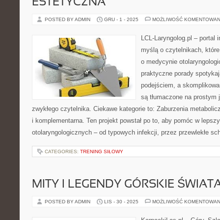
ESTETYCZNA
POSTED BY ADMIN
GRU - 1 - 2025
MOŻLIWOŚĆ KOMENTOWAN
LCL-Laryngolog.pl – portal 
myślą o czytelnikach, któr
o medycynie otolaryngologi
praktyczne porady spotyka
podejściem, a skomplikow
są tłumaczone na prostym 
zwykłego czytelnika. Ciekawe kategorie to: Zaburzenia metabolic
i komplementarna. Ten projekt powstał po to, aby pomóc w leps
otolaryngologicznych – od typowych infekcji, przez przewlekłe sc
CATEGORIES:
TRENING SIŁOWY
MITY I LEGENDY GÓRSKIE ŚWIAT
POSTED BY ADMIN
LIS - 30 - 2025
MOŻLIWOŚĆ KOMENTOWAN