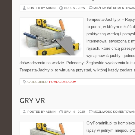
POSTED BY ADMIN
GRU - 5 - 2025
MOŻLIWOŚĆ KOMENTOWAN
Tempesta-Jachty.pl – Rejsy
to portal, w którym miłość 
praktyczną wiedzą i pomysł
internetowa, stworzona z m
rejsach, które chcą przeży
wynajmować jachty i jedno
doświadczenia na wodzie. Polecamy: Żeglarskie wydarzenia kultu
Tempesta-Jachty.pl to wirtualna przystań, w której każdy żeglarz 
CATEGORIES:
POMOC DZIECIOM
GRY VR
POSTED BY ADMIN
GRU - 4 - 2025
MOŻLIWOŚĆ KOMENTOWAN
GryPoradnik.pl to komplekso
łączy w jednym miejscu prz