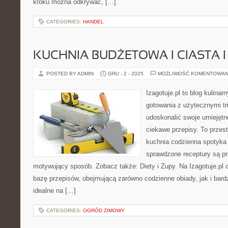
kroku można odkrywać, […]
CATEGORIES:
HANDEL
KUCHNIA BUDŻETOWA I CIASTA I
POSTED BY ADMIN
GRU - 2 - 2025
MOŻLIWOŚĆ KOMENTOWAN
Izagotuje.pl to blog kulinar
gotowania z użytecznymi tr
udoskonalić swoje umiejętno
ciekawe przepisy. To przest
kuchnia codzienna spotyka s
sprawdzone receptury są pr
motywujący sposób. Zobacz także: Diety i Zupy. Na Izagotuje.pl c
bazę przepisów, obejmującą zarówno codzienne obiady, jak i bar
idealne na […]
CATEGORIES:
OGRÓD ZIMOWY