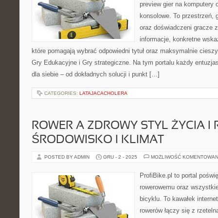
preview gier na komputery o
konsolowe. To przestrzeń, 
oraz doświadczeni gracze 
informacje, konkretne wska
które pomagają wybrać odpowiedni tytuł oraz maksymalnie cieszy
Gry Edukacyjne i Gry strategiczne. Na tym portalu każdy entuzjas
dla siebie – od dokładnych solucji i punkt […]
CATEGORIES:
LATAJACACHOLERA
ROWER A ZDROWY STYL ŻYCIA I
ŚRODOWISKO I KLIMAT
POSTED BY ADMIN
GRU - 2 - 2025
MOŻLIWOŚĆ KOMENTOWAN
ProfiBike.pl to portal pośw
rowerowemu oraz wszystkie
bicyklu. To kawałek interne
rowerów łączy się z rzeteln