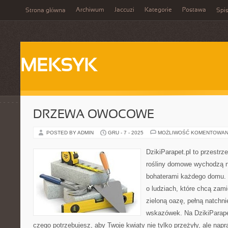
Archiwum
Jaccuzi
Kategorie
Postawa
Strona główna
Spis
MEKSYK
DRZEWA OWOCOWE
POSTED BY ADMIN
GRU - 7 - 2025
MOŻLIWOŚĆ KOMENTOWAN
DzikiParapet.pl to przestrz
rośliny domowe wychodzą na
bohaterami każdego domu. 
o ludziach, które chcą zami
zieloną oazę, pełną natchni
wskazówek. Na DzikiParape
czego potrzebujesz, aby Twoje kwiaty nie tylko przeżyły, ale napr