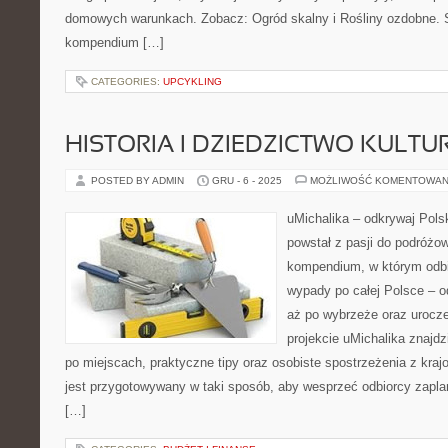
domowych warunkach. Zobacz: Ogród skalny i Rośliny ozdobne. St
kompendium […]
CATEGORIES:
UPCYKLING
HISTORIA I DZIEDZICTWO KULT
POSTED BY ADMIN
GRU - 6 - 2025
MOŻLIWOŚĆ KOMENTOWAN
uMichalika – odkrywaj Polsk
powstał z pasji do podróżo
kompendium, w którym odbi
wypady po całej Polsce – o
aż po wybrzeże oraz urocze
projekcie uMichalika znajd
po miejscach, praktyczne tipy oraz osobiste spostrzeżenia z kr
jest przygotowywany w taki sposób, aby wesprzeć odbiorcy zapl
[…]