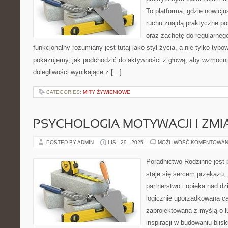
To platforma, gdzie nowicj
ruchu znajdą praktyczne po
oraz zachętę do regularnego
funkcjonalny rozumiany jest tutaj jako styl życia, a nie tylko typo
pokazujemy, jak podchodzić do aktywności z głową, aby wzmocni
dolegliwości wynikające z […]
CATEGORIES:
MITY ŻYWIENIOWE
PSYCHOLOGIA MOTYWACJI I ZMIA
POSTED BY ADMIN
LIS - 29 - 2025
MOŻLIWOŚĆ KOMENTOWAN
Poradnictwo Rodzinne jest p
staje się sercem przekazu,
partnerstwo i opieka nad dz
logicznie uporządkowaną ca
zaprojektowana z myślą o l
inspiracji w budowaniu blis