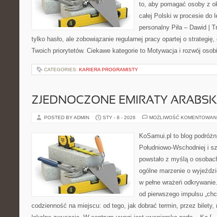
to, aby pomagać osoby z oko
całej Polski w procesie do l
personalny Piła – Dawid | Tre
tylko hasło, ale zobowiązanie regularnej pracy opartej o strategię,
Twoich priorytetów. Ciekawe kategorie to Motywacja i rozwój osob
CATEGORIES:
KARIERA PROGRAMISTY
ZJEDNOCZONE EMIRATY ARABSK
POSTED BY ADMIN
STY - 8 - 2026
MOŻLIWOŚĆ KOMENTOWAN
KoSamui.pl to blog podróżni
Południowo-Wschodniej i sze
powstało z myślą o osobach
ogólne marzenie o wyjeździ
w pełne wrażeń odkrywanie.
od pierwszego impulsu „chc
codzienność na miejscu: od tego, jak dobrać termin, przez bilety, n