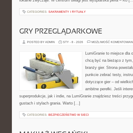
lokalne zwyczaje. W centrum uwagi jest wyspiarska perła – Ko […
CATEGORIES:
SAKRAMENTY I RYTUAŁY
GRY PRZEGLĄDARKOWE
POSTED BY ADMIN
STY - 8 - 2026
MOŻLIWOŚĆ KOMENTOWAN
LumiGranie to miejsce dla o
chcą być na bieżąco z tym, 
branży gier. Strona powstał
punkcie zebrać testy, instr
dotyczące gier – od wielkic
ambitne perełki. Jeśli inte
superprodukcje, jak i indie, na LumiGranie znajdziesz treści prz
gustach i stylach grania. Warto […]
CATEGORIES:
BEZPIECZEŃSTWO W SIECI