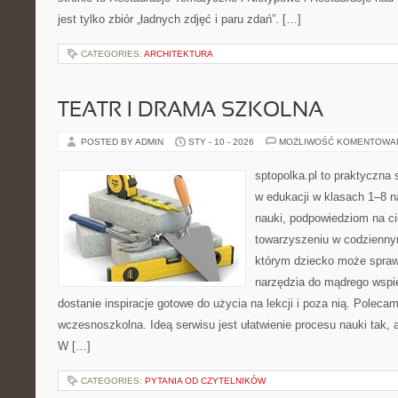
jest tylko zbiór „ładnych zdjęć i paru zdań”. […]
CATEGORIES:
ARCHITEKTURA
TEATR I DRAMA SZKOLNA
POSTED BY ADMIN
STY - 10 - 2026
MOŻLIWOŚĆ KOMENTOWA
sptopolka.pl to praktyczna
w edukacji w klasach 1–8 
nauki, podpowiedziom na ci
towarzyszeniu w codziennym
którym dziecko może sprawd
narzędzia do mądrego wspi
dostanie inspiracje gotowe do użycia na lekcji i poza nią. Poleca
wczesnoszkolna. Ideą serwisu jest ułatwienie procesu nauki tak, a
W […]
CATEGORIES:
PYTANIA OD CZYTELNIKÓW