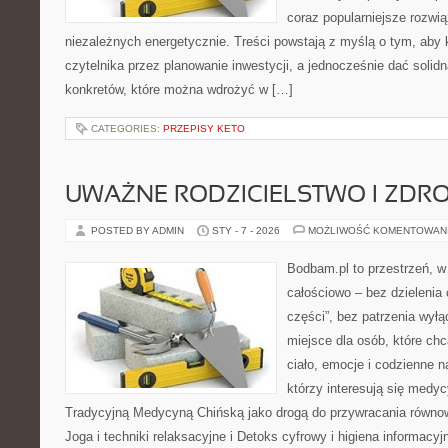
coraz popularniejsze rozwi
niezależnych energetycznie. Treści powstają z myślą o tym, aby 
czytelnika przez planowanie inwestycji, a jednocześnie dać solidn
konkretów, które można wdrożyć w […]
CATEGORIES:
PRZEPISY KETO
UWAŻNE RODZICIELSTWO I ZDR
POSTED BY ADMIN
STY - 7 - 2026
MOŻLIWOŚĆ KOMENTOWAN
Bodbam.pl to przestrzeń, w k
całościowo – bez dzielenia 
części”, bez patrzenia wył
miejsce dla osób, które chc
ciało, emocje i codzienne n
którzy interesują się medyc
Tradycyjną Medycyną Chińską jako drogą do przywracania równowa
Joga i techniki relaksacyjne i Detoks cyfrowy i higiena informacyj