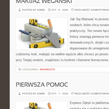
MAKIJAŻ WEGAŃSKI
POSTED BY ADMIN
STY - 8 - 2026
MOŻLIWOŚĆ KOMENTOWAN
Jak Się Malować to przestr
osobach, które chcą rozwi
praktyczny. Ten serwis łąc
którzy stawiają pierwsze kro
doświadczonych, dzięki cze
dopasowane do umiejętności
codzienny look, makijaż na wielkie wyjście albo chcesz po prostu 
przy Twojej urodzie, znajdziesz tu konkret i klarowne tłumaczeni
CATEGORIES:
IRISHROOTS
PIERWSZA POMOC
POSTED BY ADMIN
STY - 7 - 2026
MOŻLIWOŚĆ KOMENTOWAN
Express Optyk to platforma
spotyka się z praktyką dni