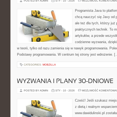
POSTED BY ADMIN
STY - 10 - 2026
MOŻLIWOŚĆ KOMENTOWA
Programista Java to platfo
chcą nauczyć się Javy od p
ale też dla tych, którzy już
praktycznych technik. To ma
artykułów, a przede wszyst
codzienne wyzwania, dzięki
w teorii, tylko od razu zamienia się w nawyk programowania. Pole
Podstawy programowania. W centrum tej strony jest wdrożenie. [
CATEGORIES:
MOBZILLA
WYZWANIA I PLANY 30-DNIOWE
POSTED BY ADMIN
STY - 10 - 2026
MOŻLIWOŚĆ KOMENTOWA
Cześć! Jeśli szukasz miejsc
z dietą i realnym wsparciem
www.dawidulinski.pl został