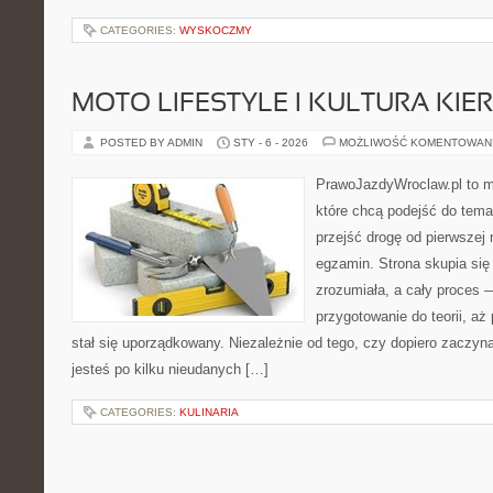
CATEGORIES:
WYSKOCZMY
MOTO LIFESTYLE I KULTURA KI
POSTED BY ADMIN
STY - 6 - 2026
MOŻLIWOŚĆ KOMENTOWAN
PrawoJazdyWroclaw.pl to m
które chcą podejść do tema
przejść drogę od pierwszej 
egzamin. Strona skupia się
zrozumiała, a cały proces 
przygotowanie do teorii, a
stał się uporządkowany. Niezależnie od tego, czy dopiero zaczyn
jesteś po kilku nieudanych […]
CATEGORIES:
KULINARIA