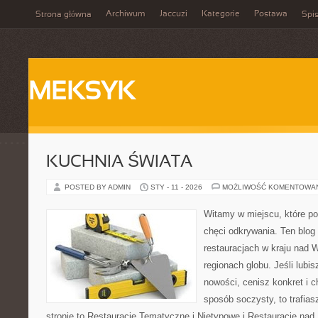
Archiwum
Jaccuzi
Kategorie
Postawa
Strona główna
Spis
MEKSYK
KUCHNIA ŚWIATA
POSTED BY ADMIN
STY - 11 - 2026
MOŻLIWOŚĆ KOMENTOWA
Witamy w miejscu, które po
chęci odkrywania. Ten blog 
restauracjach w kraju nad 
regionach globu. Jeśli lubi
nowości, cenisz konkret i 
sposób soczysty, to trafias
stronie to Restauracje Tematyczne i Nietypowe i Restauracje nad