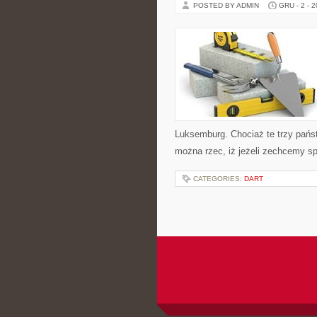
POSTED BY ADMIN
GRU - 2 - 
Luksemburg. Chociaż te trzy państ
można rzec, iż jeżeli zechcemy sp
CATEGORIES:
DART