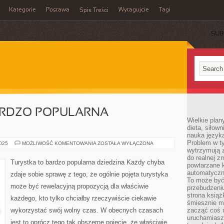
Kategorie
Postawa
Wytagujcie
Tagi
Spis Treści
SUB
ARDZO POPULARNA
Wielkie plan
dieta, siłow
nauka języka
Problem w ty
TURYSTKA
2025
MOŻLIWOŚĆ KOMENTOWANIA
ZOSTAŁA WYŁĄCZONA
TO
wytrzymują 
BARDZO
do realnej z
POPULARNA
Turystka to bardzo popularna dziedzina Każdy chyba
powtarzane k
DZIEDZINA
automatyczn
zdaje sobie sprawę z tego, że ogólnie pojęta turystyka
To może być
może być rewelacyjną propozycją dla właściwie
przebudzeniu
strona książ
każdego, kto tylko chciałby rzeczywiście ciekawie
śmiesznie ma
wykorzystać swój wolny czas. W obecnych czasach
zacząć coś m
uruchamiasz 
jest to oprócz tego tak obszerne pojęcie, że właściwie