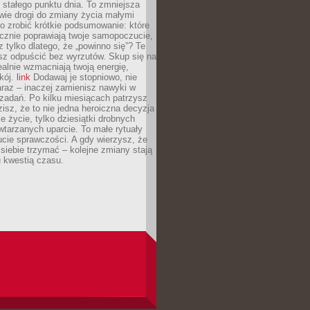
stałego punktu dnia. To zmniejsza
wie drogi do zmiany życia małymi
o zrobić krótkie podsumowanie: które
cznie poprawiają twoje samopoczucie,
z tylko dlatego, że „powinno się”? Te
sz odpuścić bez wyrzutów. Skup się na
realnie wzmacniają twoją energię,
kój.
link
Dodawaj je stopniowo, nie
raz – inaczej zamienisz nawyki w
ę zadań. Po kilku miesiącach patrzysz
zisz, że to nie jedna heroiczna decyzja
je życie, tylko dziesiątki drobnych
tarzanych uparcie. To małe rytuały
cie sprawczości. A gdy wierzysz, że
ę siebie trzymać – kolejne zmiany stają
u kwestią czasu.