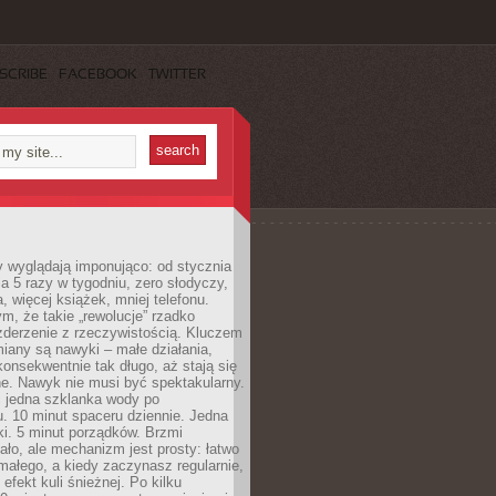
SCRIBE
FACEBOOK
TWITTER
y wyglądają imponująco: od stycznia
nia 5 razy w tygodniu, zero słodyczy,
, więcej książek, mniej telefonu.
m, że takie „rewolucje” rzadko
zderzenie z rzeczywistością. Kluczem
miany są nawyki – małe działania,
onsekwentnie tak długo, aż stają się
e. Nawyk nie musi być spektakularny.
 jedna szklanka wody po
. 10 minut spaceru dziennie. Jedna
ki. 5 minut porządków. Brzmi
ło, ale mechanizm jest prosty: łatwo
ałego, a kiedy zaczynasz regularnie,
efekt kuli śnieżnej. Po kilku