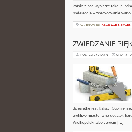
każdy z nas wybierze taką jej odmi
preferencje – zdecydowanie warto 
CATEGORIES:
RECENZJE KSIĄŻEK
ZWIEDZANIE PIĘ
POSTED BY ADMIN
GRU - 3 - 
dziesiątkę jest Kalisz. Ogólnie ni
urokliwe miasto, a na dodatek bard
Wielkopolski albo Jarocin […]