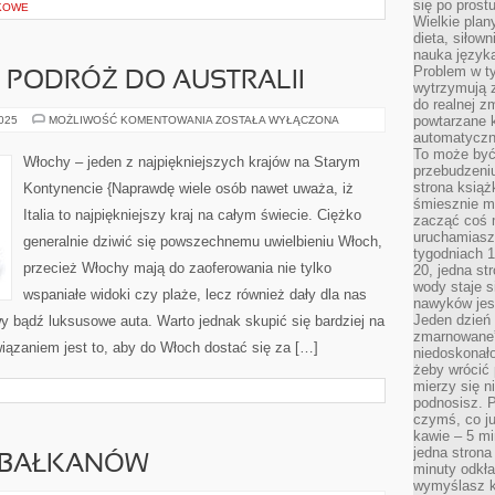
się po prost
MKOWE
Wielkie plan
dieta, siłow
nauka języka
Problem w ty
 PODRÓŻ DO AUSTRALII
wytrzymują 
do realnej z
NIEZAPOMNIANA
powtarzane k
2025
MOŻLIWOŚĆ KOMENTOWANIA
ZOSTAŁA WYŁĄCZONA
PODRÓŻ
automatyczn
DO
To może być
AUSTRALII
Włochy – jeden z najpiękniejszych krajów na Starym
przebudzeniu
strona książ
Kontynencie {Naprawdę wiele osób nawet uważa, iż
śmiesznie ma
Italia to najpiękniejszy kraj na całym świecie. Ciężko
zacząć coś m
uruchamiasz 
generalnie dziwić się powszechnemu uwielbieniu Włoch,
tygodniach 1
przecież Włochy mają do zaoferowania nie tylko
20, jedna st
wody staje 
wspaniałe widoki czy plaże, lecz również dały dla nas
nawyków jest
Jeden dzień 
y bądź luksusowe auta. Warto jednak skupić się bardziej na
zmarnowane”
wiązaniem jest to, aby do Włoch dostać się za […]
niedoskonał
żeby wrócić 
mierzy się n
podnosisz. 
czymś, co ju
kawie – 5 mi
jedna strona
 BAŁKANÓW
minuty odkła
wymyślasz ko