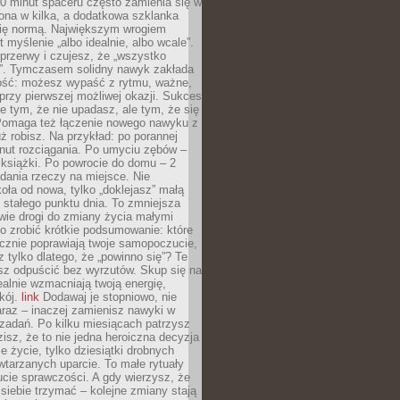
0 minut spaceru często zamienia się w
rona w kilka, a dodatkowa szklanka
się normą. Największym wrogiem
 myślenie „albo idealnie, albo wcale”.
przerwy i czujesz, że „wszystko
. Tymczasem solidny nawyk zakłada
ość: możesz wypaść z rytmu, ważne,
przy pierwszej możliwej okazji. Sukces
ie tym, że nie upadasz, ale tym, że się
Pomaga też łączenie nowego nawyku z
ż robisz. Na przykład: po porannej
nut rozciągania. Po umyciu zębów –
 książki. Po powrocie do domu – 2
dania rzeczy na miejsce. Nie
ła od nowa, tylko „doklejasz” małą
stałego punktu dnia. To zmniejsza
wie drogi do zmiany życia małymi
o zrobić krótkie podsumowanie: które
cznie poprawiają twoje samopoczucie,
z tylko dlatego, że „powinno się”? Te
sz odpuścić bez wyrzutów. Skup się na
realnie wzmacniają twoją energię,
kój.
link
Dodawaj je stopniowo, nie
raz – inaczej zamienisz nawyki w
ę zadań. Po kilku miesiącach patrzysz
zisz, że to nie jedna heroiczna decyzja
je życie, tylko dziesiątki drobnych
tarzanych uparcie. To małe rytuały
cie sprawczości. A gdy wierzysz, że
ę siebie trzymać – kolejne zmiany stają