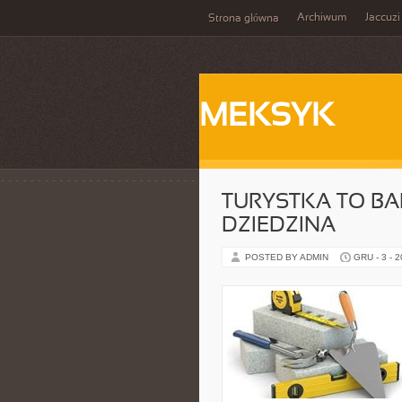
Archiwum
Jaccuzi
Strona główna
MEKSYK
TURYSTKA TO B
DZIEDZINA
POSTED BY ADMIN
GRU - 3 - 