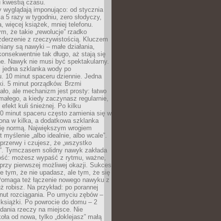
u kwestią czasu.
y wyglądają imponująco: od stycznia
nia 5 razy w tygodniu, zero słodyczy,
, więcej książek, mniej telefonu.
m, że takie „rewolucje” rzadko
zderzenie z rzeczywistością. Kluczem
miany są nawyki – małe działania,
onsekwentnie tak długo, aż stają się
e. Nawyk nie musi być spektakularny.
 jedna szklanka wody po
. 10 minut spaceru dziennie. Jedna
ki. 5 minut porządków. Brzmi
ło, ale mechanizm jest prosty: łatwo
ałego, a kiedy zaczynasz regularnie,
efekt kuli śnieżnej. Po kilku
0 minut spaceru często zamienia się w
rona w kilka, a dodatkowa szklanka
się normą. Największym wrogiem
 myślenie „albo idealnie, albo wcale”.
przerwy i czujesz, że „wszystko
. Tymczasem solidny nawyk zakłada
ość: możesz wypaść z rytmu, ważne,
przy pierwszej możliwej okazji. Sukces
ie tym, że nie upadasz, ale tym, że się
Pomaga też łączenie nowego nawyku z
ż robisz. Na przykład: po porannej
nut rozciągania. Po umyciu zębów –
 książki. Po powrocie do domu – 2
dania rzeczy na miejsce. Nie
ła od nowa, tylko „doklejasz” małą