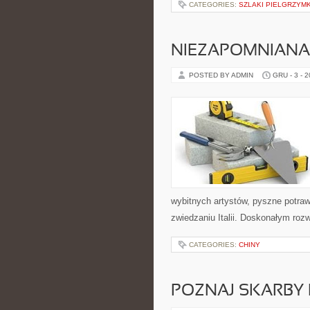
CATEGORIES:
SZLAKI PIELGRZY
NIEZAPOMNIANA
POSTED BY ADMIN
GRU - 3 - 
wybitnych artystów, pyszne potraw
zwiedzaniu Italii. Doskonałym roz
CATEGORIES:
CHINY
POZNAJ SKARBY