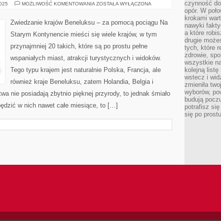
czynność do 
POZNAJ
2025
MOŻLIWOŚĆ KOMENTOWANIA
ZOSTAŁA WYŁĄCZONA
SKARBY
opór. W poło
BAŁKANÓW
krokami wart
Zwiedzanie krajów Beneluksu – za pomocą pociągu Na
nawyki fakty
a które robis
Starym Kontynencie mieści się wiele krajów, w tym
drugie może
przynajmniej 20 takich, które są po prostu pełne
tych, które 
zdrowie, spo
wspaniałych miast, atrakcji turystycznych i widoków.
wszystkie na
Tego typu krajem jest naturalnie Polska, Francja, ale
kolejną list
wstecz i wid
również kraje Beneluksu, zatem Holandia, Belgia i
zmieniła two
wyborów, pow
wa nie posiadają zbytnio pięknej przyrody, to jednak śmiało
budują poczu
ędzić w nich nawet całe miesiące, to […]
potrafisz si
się po prost