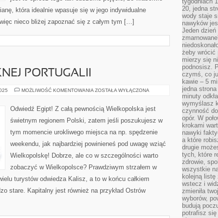
tygodniach 1
20, jedna st
anę, która idealnie wpasuje się w jego indywidualne
wody staje 
więc nieco bliżej zapoznać się z całym tym […]
nawyków jest
Jeden dzień 
zmarnowane”
niedoskonał
żeby wrócić 
mierzy się n
podnosisz. 
KNEJ PORTUGALII
czymś, co ju
kawie – 5 mi
jedna strona
ZWIEDZANIE
2025
MOŻLIWOŚĆ KOMENTOWANIA
ZOSTAŁA WYŁĄCZONA
PIĘKNEJ
minuty odkła
PORTUGALII
wymyślasz ko
Odwiedź Egipt! Z całą pewnością Wielkopolska jest
czynność do 
opór. W poło
świetnym regionem Polski, zatem jeśli poszukujesz w
krokami wart
tym momencie urokliwego miejsca na np. spędzenie
nawyki fakty
a które robis
weekendu, jak najbardziej powinieneś pod uwagę wziąć
drugie może
tych, które 
Wielkopolskę! Dobrze, ale co w szczególności warto
zdrowie, spo
zobaczyć w Wielkopolsce? Prawdziwym strzałem w
wszystkie na
kolejną list
ewielu turystów odwiedza Kalisz, a to w końcu całkiem
wstecz i wid
zo stare. Kapitalny jest również na przykład Ostrów
zmieniła two
wyborów, pow
budują poczu
potrafisz si