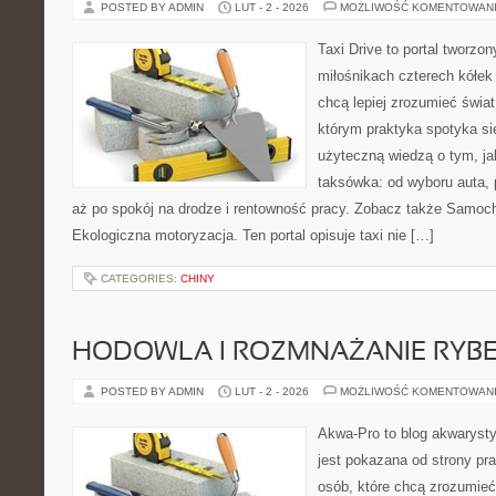
POSTED BY ADMIN
LUT - 2 - 2026
MOŻLIWOŚĆ KOMENTOWAN
Taxi Drive to portal tworzo
miłośnikach czterech kółek
chcą lepiej zrozumieć świa
którym praktyka spotyka si
użyteczną wiedzą o tym, j
taksówka: od wyboru auta, 
aż po spokój na drodze i rentowność pracy. Zobacz także Samoc
Ekologiczna motoryzacja. Ten portal opisuje taxi nie […]
CATEGORIES:
CHINY
HODOWLA I ROZMNAŻANIE RYB
POSTED BY ADMIN
LUT - 2 - 2026
MOŻLIWOŚĆ KOMENTOWAN
Akwa-Pro to blog akwaryst
jest pokazana od strony pra
osób, które chcą zrozumie