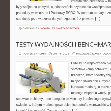
zrozumienia przepisów w ta
były spójne na pomyłki, a jednocześnie czytelne dla współpracown
procedury wewnętrzne i Podstawy RODO. W centrum tematyki zna
standardy przetwarzania danych: zgodność z prawem, […]
CATEGORIES:
NOWINKI ZE ŚWIATA ROBOTYKI
TESTY WYDAJNOŚCI I BENCHMAR
POSTED BY ADMIN
LUT - 6 - 2026
MOŻLIWOŚĆ KOMENTOWAN
LAKOM to współczesna pla
sprzętowi komputerowemu o
urządzeń, które towarzysz
miejsce stworzone z myślą 
kupować mądrzej, a także o
realnego wsparcia wtedy, 
sprawiać problemy. Inne kategorie to Monitory i technologie wyświ
świecie, w którym marketingowe obietnice potrafią wprowadzić w
jasność i uczciwość. Zamiast pustych […]