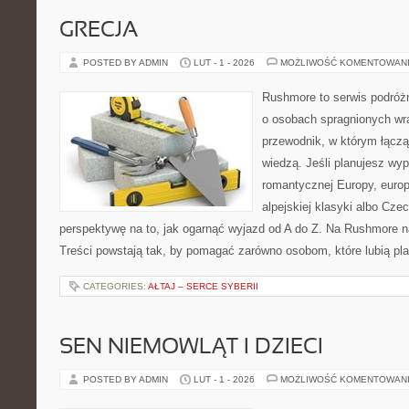
GRECJA
POSTED BY ADMIN
LUT - 1 - 2026
MOŻLIWOŚĆ KOMENTOWAN
Rushmore to serwis podróżn
o osobach spragnionych wra
przewodnik, w którym łączą
wiedzą. Jeśli planujesz wyp
romantycznej Europy, europ
alpejskiej klasyki albo Cze
perspektywę na to, jak ogarnąć wyjazd od A do Z. Na Rushmore na
Treści powstają tak, by pomagać zarówno osobom, które lubią pl
CATEGORIES:
AŁTAJ – SERCE SYBERII
SEN NIEMOWLĄT I DZIECI
POSTED BY ADMIN
LUT - 1 - 2026
MOŻLIWOŚĆ KOMENTOWAN