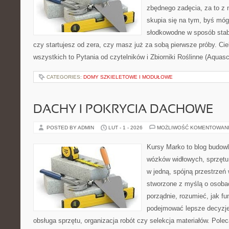
zbędnego zadęcia, za to z 
skupia się na tym, byś móg
słodkowodne w sposób stabi
czy startujesz od zera, czy masz już za sobą pierwsze próby. Cie
wszystkich to Pytania od czytelników i Zbiorniki Roślinne (Aquas
CATEGORIES:
DOMY SZKIELETOWE I MODUŁOWE
DACHY I POKRYCIA DACHOWE
POSTED BY ADMIN
LUT - 1 - 2026
MOŻLIWOŚĆ KOMENTOWAN
Kursy Marko to blog budowl
wózków widłowych, sprzętu
w jedną, spójną przestrzeń
stworzone z myślą o osobac
porządnie, rozumieć, jak fu
podejmować lepsze decyzje
obsługa sprzętu, organizacja robót czy selekcja materiałów. Pol