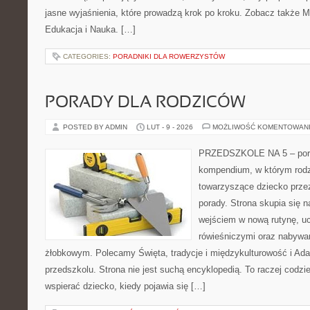
jasne wyjaśnienia, które prowadzą krok po kroku. Zobacz także 
Edukacja i Nauka. […]
CATEGORIES:
PORADNIKI DLA ROWERZYSTÓW
PORADY DLA RODZICÓW
POSTED BY ADMIN
LUT - 9 - 2026
MOŻLIWOŚĆ KOMENTOWAN
PRZEDSZKOLE NA 5 – portal
kompendium, w którym rodz
towarzyszące dziecko prze
porady. Strona skupia się 
wejściem w nową rutynę, u
rówieśniczymi oraz nabywa
żłobkowym. Polecamy Święta, tradycje i międzykulturowość i Adap
przedszkolu. Strona nie jest suchą encyklopedią. To raczej codz
wspierać dziecko, kiedy pojawia się […]