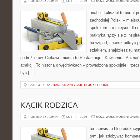
POSTED BY ADMIN
LUT - 7 - 2026
MOŻLIWOŚĆ KOMENTOWAN
anabell-kalisz.pl to portal
zachodniej Polski – miejscu
spokojem. To miejsce dla 
praktyka łączy się z inspira
na wypad, chcesz odkryć p
szlakiem, znajdziesz tu mat
podróżników. Ciekawe miasta to Restauracje i Kawiarnie i Poznań. 
atrakcji. To historia o wędrówkach – prowadzona spokojnie i rzecz
być […]
CATEGORIES:
TRANSATLANTYCKIE REJSY I PROMY
KĄCIK RODZICA
POSTED BY ADMIN
LUT - 7 - 2026
MOŻLIWOŚĆ KOMENTOWAN
ten serwis to blog edukacyj
tym, jak zdobywać kompete