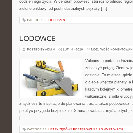
codziennego życia. W centrum opowieści stoi różnorodność regio
zielone enklawy, od postindustrialnych pejzaży […]
CATEGORIES:
FILETYPES
LODOWCE
POSTED BY ADMIN
LUT - 4 - 2026
MOŻLIWOŚĆ KOMENTOWAN
Vulcans to portal podróżnic
zobaczyć potęgę Ziemi w jej
odsłonie. To miejsce, gdzie
o cieple wnętrza planety, a 
każdym kolejnym kilometrem
wulkaniczne, źródła erupcyj
znajdziesz tu inspiracje do planowania tras, a także podpowiedzi
przeżyć przygodę bezpiecznie. Strona powstała z myślą o tych, k
[…]
CATEGORIES:
URAZY ZĘBÓW I POSTĘPOWANIE PO WYPADKACH