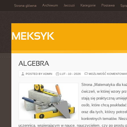
Archiwum
Jaccuzi
Kategorie
Postawa
Strona główna
Spis
MEKSYK
ALGEBRA
POSTED BY ADMIN
LUT - 10 - 2026
MOŻLIWOŚĆ KOMENTOWA
Strona „Matematyka dla każ
ćwiczeń, w której wzory pr
stają się praktyczną umieję
osób, które chcą poukłada
oraz dla tych, którzy potrz
konkretnych tematów. Nieza
uczennicą, wspierającym w nauce, nauczycielem, czy po prostu p