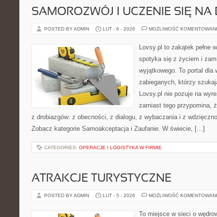
SAMOROZWÓJ I UCZENIE SIĘ NA
POSTED BY ADMIN
LUT - 6 - 2026
MOŻLIWOŚĆ KOMENTOWAN
Lovsy.pl to zakątek pełne 
spotyka się z życiem i zam
wyjątkowego. To portal dla 
zabieganych, którzy szuka
Lovsy.pl nie pozuje na wyr
zamiast tego przypomina, że
z drobiazgów: z obecności, z dialogu, z wybaczania i z wdzięczno
Zobacz kategorie Samoakceptacja i Zaufanie. W świecie, […]
CATEGORIES:
OPERACJE I LOGISTYKA W FIRMIE
ATRAKCJE TURYSTYCZNE
POSTED BY ADMIN
LUT - 5 - 2026
MOŻLIWOŚĆ KOMENTOWAN
To miejsce w sieci o wędro