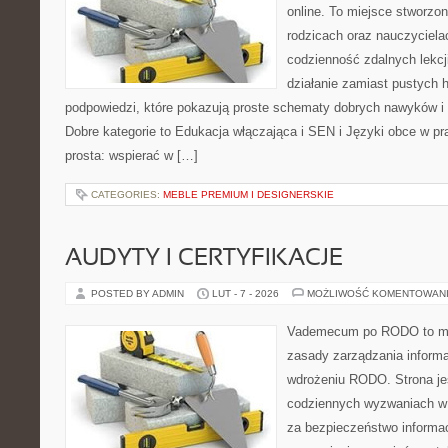
online. To miejsce stworzo
rodzicach oraz nauczyciela
codzienność zdalnych lekcji.
działanie zamiast pustych h
podpowiedzi, które pokazują proste schematy dobrych nawyków i
Dobre kategorie to Edukacja włączająca i SEN i Języki obce w pra
prosta: wspierać w […]
CATEGORIES:
MEBLE PREMIUM I DESIGNERSKIE
AUDYTY I CERTYFIKACJE
POSTED BY ADMIN
LUT - 7 - 2026
MOŻLIWOŚĆ KOMENTOWAN
Vademecum po RODO to mie
zasady zarządzania informa
wdrożeniu RODO. Strona je
codziennych wyzwaniach w f
za bezpieczeństwo informacji