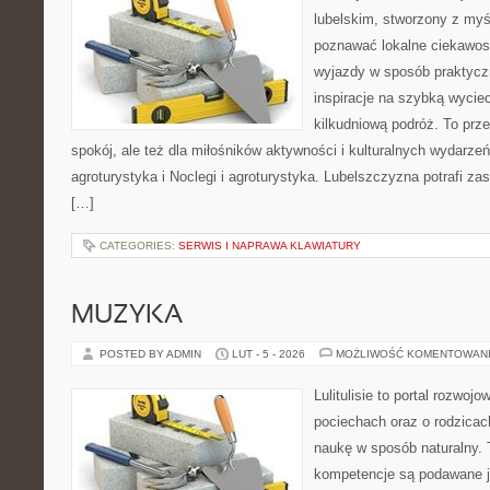
lubelskim, stworzony z myśl
poznawać lokalne ciekawost
wyjazdy w sposób praktyczn
inspiracje na szybką wycie
kilkudniową podróż. To prze
spokój, ale też dla miłośników aktywności i kulturalnych wydarzeń
agroturystyka i Noclegi i agroturystyka. Lubelszczyzna potrafi za
[…]
CATEGORIES:
SERWIS I NAPRAWA KLAWIATURY
MUZYKA
POSTED BY ADMIN
LUT - 5 - 2026
MOŻLIWOŚĆ KOMENTOWAN
Lulitulisie to portal rozwoj
pociechach oraz o rodzica
naukę w sposób naturalny. 
kompetencje są podawane j