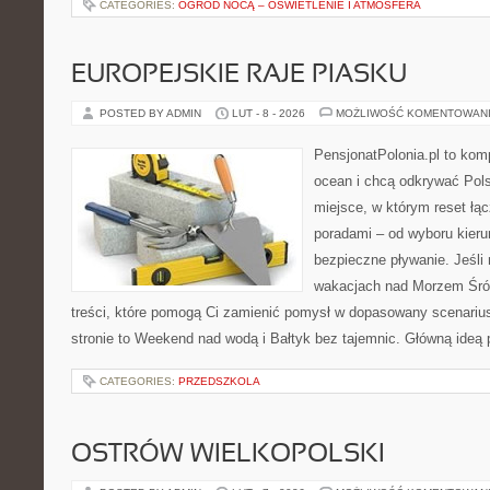
CATEGORIES:
OGRÓD NOCĄ – OŚWIETLENIE I ATMOSFERA
EUROPEJSKIE RAJE PIASKU
POSTED BY ADMIN
LUT - 8 - 2026
MOŻLIWOŚĆ KOMENTOWAN
PensjonatPolonia.pl to kom
ocean i chcą odkrywać Pols
miejsce, w którym reset łą
poradami – od wyboru kieru
bezpieczne pływanie. Jeśli
wakacjach nad Morzem Śró
treści, które pomogą Ci zamienić pomysł w dopasowany scenariu
stronie to Weekend nad wodą i Bałtyk bez tajemnic. Główną ideą p
CATEGORIES:
PRZEDSZKOLA
OSTRÓW WIELKOPOLSKI