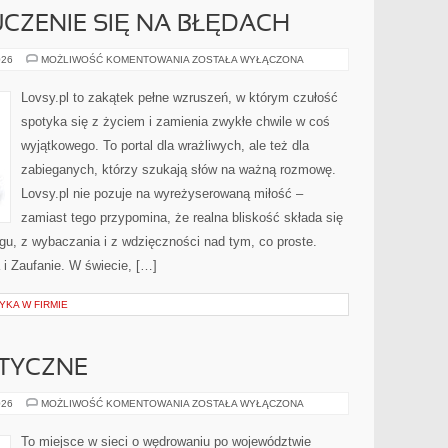
CZENIE SIĘ NA BŁĘDACH
SAMOROZWÓJ
026
MOŻLIWOŚĆ KOMENTOWANIA
ZOSTAŁA WYŁĄCZONA
I
UCZENIE
SIĘ
Lovsy.pl to zakątek pełne wzruszeń, w którym czułość
NA
BŁĘDACH
spotyka się z życiem i zamienia zwykłe chwile w coś
wyjątkowego. To portal dla wrażliwych, ale też dla
zabieganych, którzy szukają słów na ważną rozmowę.
Lovsy.pl nie pozuje na wyreżyserowaną miłość –
zamiast tego przypomina, że realna bliskość składa się
ogu, z wybaczania i z wdzięczności nad tym, co proste.
i Zaufanie. W świecie, […]
YKA W FIRMIE
STYCZNE
ATRAKCJE
026
MOŻLIWOŚĆ KOMENTOWANIA
ZOSTAŁA WYŁĄCZONA
TURYSTYCZNE
To miejsce w sieci o wędrowaniu po województwie