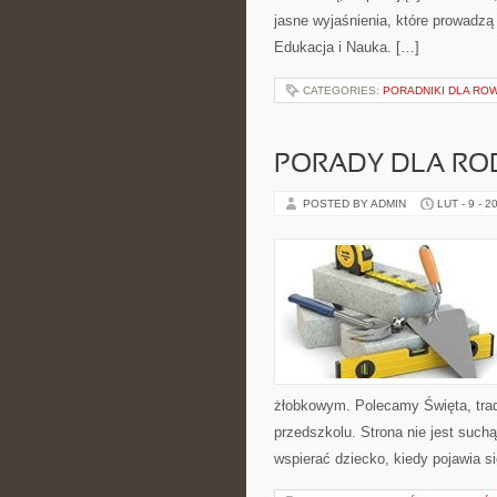
jasne wyjaśnienia, które prowadz
Edukacja i Nauka. […]
CATEGORIES:
PORADNIKI DLA R
PORADY DLA RO
POSTED BY ADMIN
LUT - 9 - 2
żłobkowym. Polecamy Święta, trady
przedszkolu. Strona nie jest such
wspierać dziecko, kiedy pojawia s