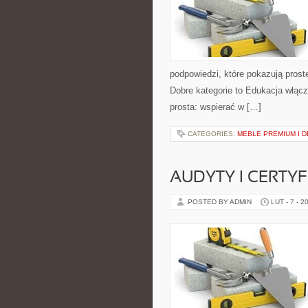
podpowiedzi, które pokazują pros
Dobre kategorie to Edukacja włącz
prosta: wspierać w […]
CATEGORIES:
MEBLE PREMIUM I 
AUDYTY I CERTYF
POSTED BY ADMIN
LUT - 7 - 2