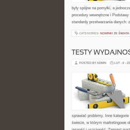
były spójne na pomyłki, a jednocz
procedury wewnętrzne i Podstawy
standardy przetwarzania danych:
CATEGORIES:
NOWINKI ZE ŚWIATA
TESTY WYDAJNOŚ
POSTED BY ADMIN
LUT - 6 - 2
sprawiać problemy. Inne kategorie 
świecie, w którym marketingowe o
jasność i uczciwość. Zamiast pus