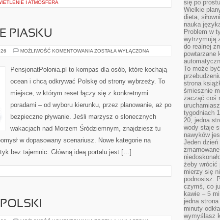
się po prost
IETLENIE I ATMOSFERA
Wielkie plan
dieta, siłow
nauka języka
Problem w ty
E PIASKU
wytrzymują 
do realnej z
EUROPEJSKIE
026
MOŻLIWOŚĆ KOMENTOWANIA
ZOSTAŁA WYŁĄCZONA
powtarzane k
RAJE
automatyczn
PIASKU
To może być
PensjonatPolonia.pl to kompas dla osób, które kochają
przebudzeniu
ocean i chcą odkrywać Polskę od strony wybrzeży. To
strona książ
śmiesznie ma
miejsce, w którym reset łączy się z konkretnymi
zacząć coś m
poradami – od wyboru kierunku, przez planowanie, aż po
uruchamiasz 
tygodniach 1
bezpieczne pływanie. Jeśli marzysz o słonecznych
20, jedna st
wody staje 
wakacjach nad Morzem Śródziemnym, znajdziesz tu
nawyków jest
 pomysł w dopasowany scenariusz. Nowe kategorie na
Jeden dzień 
zmarnowane”
tyk bez tajemnic. Główną ideą portalu jest […]
niedoskonał
żeby wrócić 
mierzy się n
podnosisz. 
czymś, co ju
kawie – 5 mi
jedna strona
POLSKI
minuty odkła
wymyślasz ko