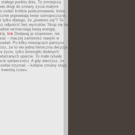
stałego punktu dnia. To zmniejsza
wie drogi do zmiany życia małymi
o zrobić krótkie podsumowanie: które
cznie poprawiają twoje samopoczucie,
z tylko dlatego, że „powinno się”? Te
sz odpuścić bez wyrzutów. Skup się na
realnie wzmacniają twoją energię,
kój.
link
Dodawaj je stopniowo, nie
raz – inaczej zamienisz nawyki w
ę zadań. Po kilku miesiącach patrzysz
zisz, że to nie jedna heroiczna decyzja
je życie, tylko dziesiątki drobnych
tarzanych uparcie. To małe rytuały
cie sprawczości. A gdy wierzysz, że
ę siebie trzymać – kolejne zmiany stają
u kwestią czasu.