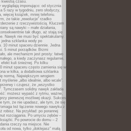
u kwestią czasu.
y wyglądają imponująco: od stycznia
nia 5 razy w tygodniu, zero słodyczy,
, więcej książek, mniej telefonu.
m, że takie „rewolucje” rzadko
zderzenie z rzeczywistością. Kluczem
miany są nawyki – małe działania,
onsekwentnie tak długo, aż stają się
e. Nawyk nie musi być spektakularny.
 jedna szklanka wody po
. 10 minut spaceru dziennie. Jedna
ki. 5 minut porządków. Brzmi
ło, ale mechanizm jest prosty: łatwo
ałego, a kiedy zaczynasz regularnie,
efekt kuli śnieżnej. Po kilku
0 minut spaceru często zamienia się w
rona w kilka, a dodatkowa szklanka
się normą. Największym wrogiem
 myślenie „albo idealnie, albo wcale”.
przerwy i czujesz, że „wszystko
. Tymczasem solidny nawyk zakłada
ość: możesz wypaść z rytmu, ważne,
przy pierwszej możliwej okazji. Sukces
ie tym, że nie upadasz, ale tym, że się
Pomaga też łączenie nowego nawyku z
ż robisz. Na przykład: po porannej
nut rozciągania. Po umyciu zębów –
 książki. Po powrocie do domu – 2
dania rzeczy na miejsce. Nie
ła od nowa, tylko „doklejasz” małą