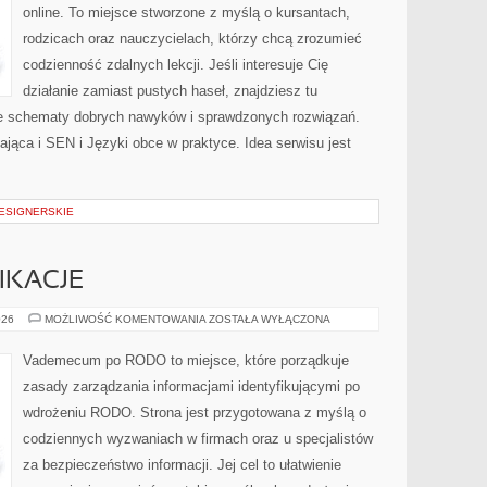
online. To miejsce stworzone z myślą o kursantach,
rodzicach oraz nauczycielach, którzy chcą zrozumieć
codzienność zdalnych lekcji. Jeśli interesuje Cię
działanie zamiast pustych haseł, znajdziesz tu
te schematy dobrych nawyków i sprawdzonych rozwiązań.
ająca i SEN i Języki obce w praktyce. Idea serwisu jest
DESIGNERSKIE
IKACJE
AUDYTY
026
MOŻLIWOŚĆ KOMENTOWANIA
ZOSTAŁA WYŁĄCZONA
I
CERTYFIKACJE
Vademecum po RODO to miejsce, które porządkuje
zasady zarządzania informacjami identyfikującymi po
wdrożeniu RODO. Strona jest przygotowana z myślą o
codziennych wyzwaniach w firmach oraz u specjalistów
za bezpieczeństwo informacji. Jej cel to ułatwienie