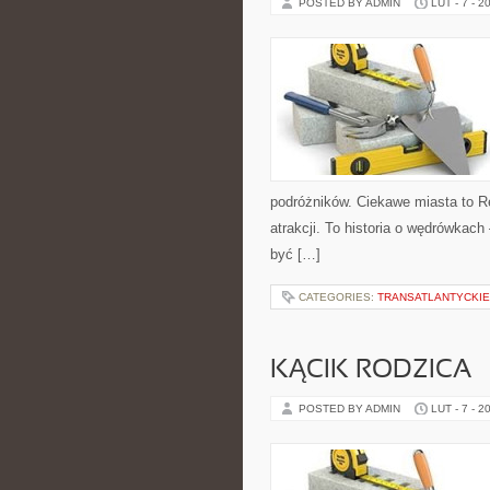
POSTED BY ADMIN
LUT - 7 - 2
podróżników. Ciekawe miasta to Res
atrakcji. To historia o wędrówkach
być […]
CATEGORIES:
TRANSATLANTYCKIE
KĄCIK RODZICA
POSTED BY ADMIN
LUT - 7 - 2