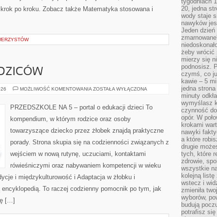
tygodniach 1
20, jedna st
ą krok po kroku. Zobacz także Matematyka stosowana i
wody staje 
nawyków jest
Jeden dzień 
zmarnowane”
OWERZYSTÓW
niedoskonał
żeby wrócić 
mierzy się n
podnosisz. 
DZICÓW
czymś, co ju
kawie – 5 mi
jedna strona
PORADY
026
MOŻLIWOŚĆ KOMENTOWANIA
ZOSTAŁA WYŁĄCZONA
DLA
minuty odkła
RODZICÓW
wymyślasz ko
PRZEDSZKOLE NA 5 – portal o edukacji dzieci To
czynność do 
opór. W poło
kompendium, w którym rodzice oraz osoby
krokami wart
towarzyszące dziecko przez żłobek znajdą praktyczne
nawyki fakty
a które robis
porady. Strona skupia się na codzienności związanych z
drugie może
wejściem w nową rutynę, uczuciami, kontaktami
tych, które 
zdrowie, spo
rówieśniczymi oraz nabywaniem kompetencji w wieku
wszystkie na
kolejną list
cje i międzykulturowość i Adaptacja w żłobku i
wstecz i wid
ą encyklopedią. To raczej codzienny pomocnik po tym, jak
zmieniła two
wyborów, pow
ię […]
budują poczu
potrafisz si