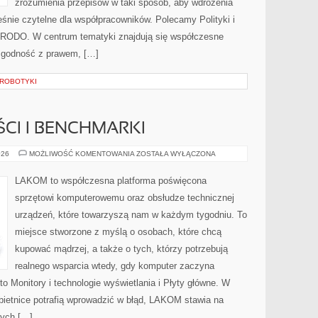
zrozumienia przepisów w taki sposób, aby wdrożenia
eśnie czytelne dla współpracowników. Polecamy Polityki i
 RODO. W centrum tematyki znajdują się współczesne
 zgodność z prawem, […]
 ROBOTYKI
CI I BENCHMARKI
TESTY
026
MOŻLIWOŚĆ KOMENTOWANIA
ZOSTAŁA WYŁĄCZONA
WYDAJNOŚCI
I
BENCHMARKI
LAKOM to współczesna platforma poświęcona
sprzętowi komputerowemu oraz obsłudze technicznej
urządzeń, które towarzyszą nam w każdym tygodniu. To
miejsce stworzone z myślą o osobach, które chcą
kupować mądrzej, a także o tych, którzy potrzebują
realnego wsparcia wtedy, gdy komputer zaczyna
to Monitory i technologie wyświetlania i Płyty główne. W
bietnice potrafią wprowadzić w błąd, LAKOM stawia na
tych […]