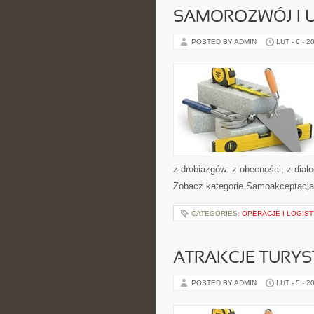
SAMOROZWÓJ I U
POSTED BY ADMIN
LUT - 6 - 2
z drobiazgów: z obecności, z dial
Zobacz kategorie Samoakceptacja 
CATEGORIES:
OPERACJE I LOGIST
ATRAKCJE TURY
POSTED BY ADMIN
LUT - 5 - 2