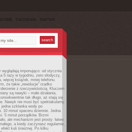
SCRIBE
FACEBOOK
TWITTER
y wyglądają imponująco: od stycznia
nia 5 razy w tygodniu, zero słodyczy,
, więcej książek, mniej telefonu.
m, że takie „rewolucje” rzadko
zderzenie z rzeczywistością. Kluczem
miany są nawyki – małe działania,
onsekwentnie tak długo, aż stają się
e. Nawyk nie musi być spektakularny.
 jedna szklanka wody po
. 10 minut spaceru dziennie. Jedna
ki. 5 minut porządków. Brzmi
ło, ale mechanizm jest prosty: łatwo
ałego, a kiedy zaczynasz regularnie,
efekt kuli śnieżnej. Po kilku