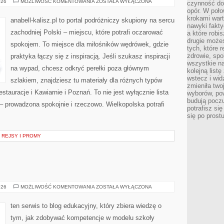
OSTRÓW
026
MOŻLIWOŚĆ KOMENTOWANIA
ZOSTAŁA WYŁĄCZONA
czynność do 
WIELKOPOLSKI
opór. W poło
krokami wart
anabell-kalisz.pl to portal podróżniczy skupiony na sercu
nawyki fakty
zachodniej Polski – miejscu, które potrafi oczarować
a które robis
drugie może
spokojem. To miejsce dla miłośników wędrówek, gdzie
tych, które 
zdrowie, spo
praktyka łączy się z inspiracją. Jeśli szukasz inspiracji
wszystkie na
na wypad, chcesz odkryć perełki poza głównym
kolejną list
wstecz i wid
szlakiem, znajdziesz tu materiały dla różnych typów
zmieniła two
tauracje i Kawiarnie i Poznań. To nie jest wyłącznie lista
wyborów, pow
budują poczu
 – prowadzona spokojnie i rzeczowo. Wielkopolska potrafi
potrafisz si
się po prost
 REJSY I PROMY
KĄCIK
026
MOŻLIWOŚĆ KOMENTOWANIA
ZOSTAŁA WYŁĄCZONA
RODZICA
ten serwis to blog edukacyjny, który zbiera wiedzę o
tym, jak zdobywać kompetencje w modelu szkoły