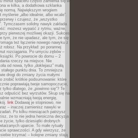
0 minut spaceru często zamienia się w
rona w kilka, a dodatkowa szklanka
się normą. Największym wrogiem
 myślenie „albo idealnie, albo wcale”.
przerwy i czujesz, że „wszystko
. Tymczasem solidny nawyk zakłada
ość: możesz wypaść z rytmu, ważne,
przy pierwszej możliwej okazji. Sukces
ie tym, że nie upadasz, ale tym, że się
Pomaga też łączenie nowego nawyku z
ż robisz. Na przykład: po porannej
nut rozciągania. Po umyciu zębów –
 książki. Po powrocie do domu – 2
dania rzeczy na miejsce. Nie
ła od nowa, tylko „doklejasz” małą
stałego punktu dnia. To zmniejsza
wie drogi do zmiany życia małymi
o zrobić krótkie podsumowanie: które
cznie poprawiają twoje samopoczucie,
z tylko dlatego, że „powinno się”? Te
sz odpuścić bez wyrzutów. Skup się na
realnie wzmacniają twoją energię,
kój.
link
Dodawaj je stopniowo, nie
raz – inaczej zamienisz nawyki w
ę zadań. Po kilku miesiącach patrzysz
zisz, że to nie jedna heroiczna decyzja
je życie, tylko dziesiątki drobnych
tarzanych uparcie. To małe rytuały
cie sprawczości. A gdy wierzysz, że
ę siebie trzymać – kolejne zmiany stają