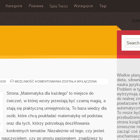
Kategorie
Postawa
Wytagujcie
Tagi
Spis Treści
SUB
Wielkie plan
dieta, siłow
ALGEBRA
2026
MOŻLIWOŚĆ KOMENTOWANIA
ZOSTAŁA WYŁĄCZONA
nauka języka
Problem w ty
Strona „Matematyka dla każdego” to miejsce do
wytrzymują 
do realnej z
ćwiczeń, w której wzory przestają być czarną magią, a
powtarzane k
automatyczn
stają się praktyczną umiejętnością. To baza wiedzy dla
To może być
osób, które chcą poukładać matematykę od podstaw,
przebudzeniu
strona książ
oraz dla tych, którzy potrzebują doszlifowania
śmiesznie ma
konkretnych tematów. Niezależnie od tego, czy jesteś
zacząć coś m
uruchamiasz 
 nauczycielem, czy po prostu pasjonatem, znajdziesz tu