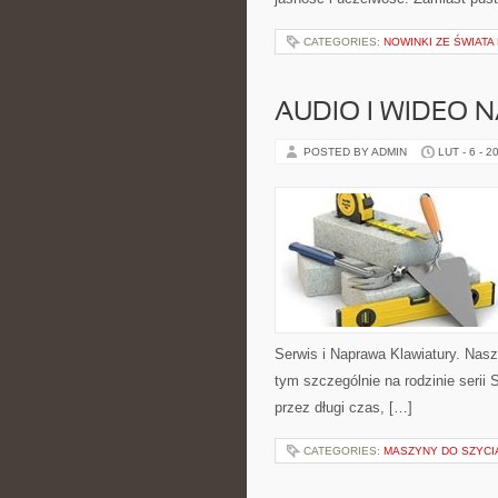
CATEGORIES:
NOWINKI ZE ŚWIATA
AUDIO I WIDEO 
POSTED BY ADMIN
LUT - 6 - 2
Serwis i Naprawa Klawiatury. Nasz
tym szczególnie na rodzinie serii 
przez długi czas, […]
CATEGORIES:
MASZYNY DO SZYCIA