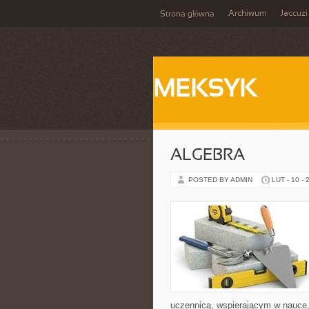
Archiwum
Jaccuzi
Strona główna
MEKSYK
ALGEBRA
POSTED BY ADMIN
LUT - 10 - 
uczennicą, wspierającym w nauce,