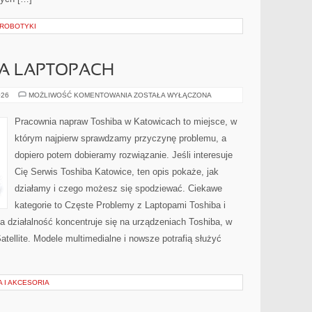
 ROBOTYKI
NA LAPTOPACH
AUDIO
026
MOŻLIWOŚĆ KOMENTOWANIA
ZOSTAŁA WYŁĄCZONA
I
WIDEO
NA
Pracownia napraw Toshiba w Katowicach to miejsce, w
LAPTOPACH
którym najpierw sprawdzamy przyczynę problemu, a
dopiero potem dobieramy rozwiązanie. Jeśli interesuje
Cię Serwis Toshiba Katowice, ten opis pokaże, jak
działamy i czego możesz się spodziewać. Ciekawe
kategorie to Częste Problemy z Laptopami Toshiba i
a działalność koncentruje się na urządzeniach Toshiba, w
Satellite. Modele multimedialne i nowsze potrafią służyć
 I AKCESORIA