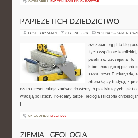
CATEGORIES:
PNĄCZA I ROŚLINY OKRYWOWE
PAPIEŻE I ICH DZIEDZICTWO
POSTED BY ADMIN
STY - 20 - 2026
MOŻLIWOŚĆ KOMENTOWA
Szczepan.org.pl to blog p
życiu wspólnoty katolickiej
parafii św. Szczepana. To m
które chcą głębiej poznać c
serca, przez Eucharystię, a
Strona łączy tradycję z pr
czemu treści trafiają zarówno do wiernych praktykujących, jak i do
wracają po latach. Polecamy także: Teologia i filozofia chrześcij
[…]
CATEGORIES:
MICOPLUS
ZIEMIA I GEOLOGIA