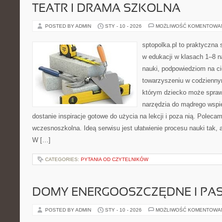
TEATR I DRAMA SZKOLNA
POSTED BY ADMIN
STY - 10 - 2026
MOŻLIWOŚĆ KOMENTOWA
sptopolka.pl to praktyczna
w edukacji w klasach 1–8 
nauki, podpowiedziom na ci
towarzyszeniu w codziennym
którym dziecko może sprawd
narzędzia do mądrego wspi
dostanie inspiracje gotowe do użycia na lekcji i poza nią. Poleca
wczesnoszkolna. Ideą serwisu jest ułatwienie procesu nauki tak, a
W […]
CATEGORIES:
PYTANIA OD CZYTELNIKÓW
DOMY ENERGOOSZCZĘDNE I PA
POSTED BY ADMIN
STY - 10 - 2026
MOŻLIWOŚĆ KOMENTOWA