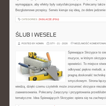
wymagające, aby efekty były satysfakcjonujące. Polecamy także 
Bezglutenowe przepisy. Serwis kieruje się ideą, że dobre jedzenie
CATEGORIES:
ZASILACZE (PSU)
ŚLUB I WESELE
POSTED BY ADMIN
STY - 21 - 2026
MOŻLIWOŚĆ KOMENTOWA
Śpiewające Skrzypce to sie
muzyce, w którym skrzypce
opowieści. To miejsce stwo
odkrywać piękno melodii, a 
pragną doskonalić technikę
smyczkowym. Strona łączy 
wiedzą, dzięki czemu czytelnik może zrozumieć skrzypce niezal
zaawansowania. Polecamy Zaręczyny i przygotowania przedślubne 
tematyczne. Idea Śpiewających Skrzypiec opiera się na zachwyci