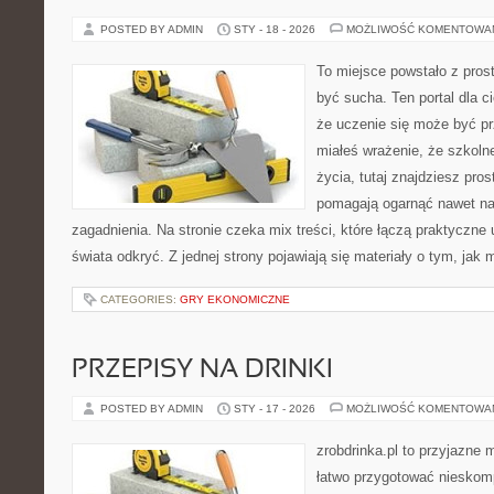
POSTED BY ADMIN
STY - 18 - 2026
MOŻLIWOŚĆ KOMENTOWA
To miejsce powstało z prost
być sucha. Ten portal dla 
że uczenie się może być pr
miałeś wrażenie, że szkoln
życia, tutaj znajdziesz pros
pomagają ogarnąć nawet naj
zagadnienia. Na stronie czeka mix treści, które łączą praktyczn
świata odkryć. Z jednej strony pojawiają się materiały o tym, jak 
CATEGORIES:
GRY EKONOMICZNE
PRZEPISY NA DRINKI
POSTED BY ADMIN
STY - 17 - 2026
MOŻLIWOŚĆ KOMENTOWA
zrobdrinka.pl to przyjazne 
łatwo przygotować nieskom