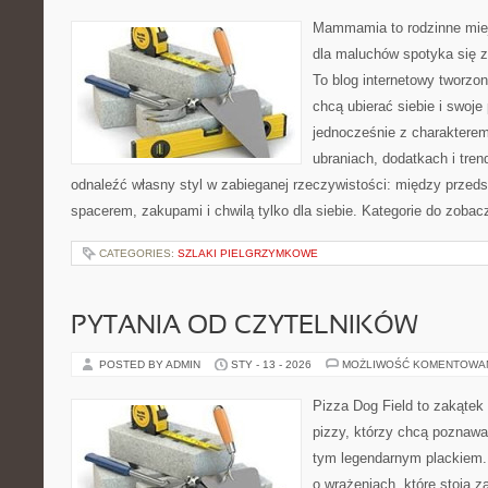
Mammamia to rodzinne miej
dla maluchów spotyka się 
To blog internetowy tworzon
chcą ubierać siebie i swoje
jednocześnie z charakterem.
ubraniach, dodatkach i tren
odnaleźć własny styl w zabieganej rzeczywistości: między przeds
spacerem, zakupami i chwilą tylko dla siebie. Kategorie do zobac
CATEGORIES:
SZLAKI PIELGRZYMKOWE
PYTANIA OD CZYTELNIKÓW
POSTED BY ADMIN
STY - 13 - 2026
MOŻLIWOŚĆ KOMENTOWA
Pizza Dog Field to zakątek
pizzy, którzy chcą poznawa
tym legendarnym plackiem. T
o wrażeniach, które stoją 