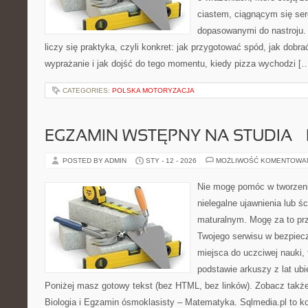
ciastem, ciągnącym się se
dopasowanymi do nastroju. 
liczy się praktyka, czyli konkret: jak przygotować spód, jak dobra
wyprażanie i jak dojść do tego momentu, kiedy pizza wychodzi [
CATEGORIES:
POLSKA MOTORYZACJA
EGZAMIN WSTĘPNY NA STUDIA – 
POSTED BY ADMIN
STY - 12 - 2026
MOŻLIWOŚĆ KOMENTOWA
Nie mogę pomóc w tworzeniu
nielegalne ujawnienia lub ś
maturalnym. Mogę za to prz
Twojego serwisu w bezpieczn
miejsca do uczciwej nauki,
podstawie arkuszy z lat ubi
Poniżej masz gotowy tekst (bez HTML, bez linków). Zobacz takż
Biologia i Egzamin ósmoklasisty – Matematyka. Sqlmedia.pl to 