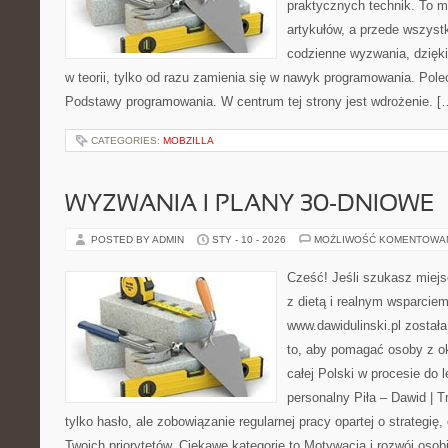
praktycznych technik. To ma
artykułów, a przede wszyst
codzienne wyzwania, dzięki
w teorii, tylko od razu zamienia się w nawyk programowania. Pole
Podstawy programowania. W centrum tej strony jest wdrożenie. [
CATEGORIES:
MOBZILLA
WYZWANIA I PLANY 30-DNIOWE
POSTED BY ADMIN
STY - 10 - 2026
MOŻLIWOŚĆ KOMENTOWA
Cześć! Jeśli szukasz miejsc
z dietą i realnym wsparciem
www.dawidulinski.pl został
to, aby pomagać osoby z oko
całej Polski w procesie do l
personalny Piła – Dawid | Tre
tylko hasło, ale zobowiązanie regularnej pracy opartej o strategię,
Twoich priorytetów. Ciekawe kategorie to Motywacja i rozwój osob