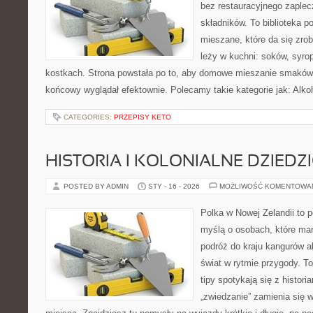
bez restauracyjnego zaple
składników. To biblioteka 
mieszane, które da się zrob
leży w kuchni: soków, syro
kostkach. Strona powstała po to, aby domowe mieszanie smaków b
końcowy wyglądał efektownie. Polecamy takie kategorie jak: Alkoh
CATEGORIES:
PRZEPISY KETO
HISTORIA I KOLONIALNE DZIEDZ
POSTED BY ADMIN
STY - 16 - 2026
MOŻLIWOŚĆ KOMENTOWA
Polka w Nowej Zelandii to 
myślą o osobach, które mar
podróż do kraju kangurów a
świat w rytmie przygody. T
tipy spotykają się z histori
„zwiedzanie” zamienia się 