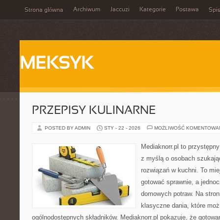
Archiwum
Jaccuzi
Kategorie
Postawa
Strona główna
Spis
MEKSYK
PRZEPISY KULINARNE
POSTED BY ADMIN
STY - 22 - 2026
MOŻLIWOŚĆ KOMENTOWA
Mediaknorr.pl to przystępny
z myślą o osobach szukaj
rozwiązań w kuchni. To miej
gotować sprawnie, a jednoc
domowych potraw. Na stroni
klasyczne dania, które mo
ogólnodostępnych składników. Mediaknorr.pl pokazuje, że gotowa