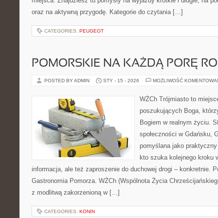
miejsca. Znajdziesz tu pomysły na wyjazdy krótkie i długie, na 
oraz na aktywną przygodę. Kategorie do czytania […]
CATEGORIES:
PEUGEOT
POMORSKIE NA KAŻDĄ PORĘ R
POSTED BY ADMIN
STY - 15 - 2026
MOŻLIWOŚĆ KOMENTOWA
WŻCh Trójmiasto to miejsc
poszukujących Boga, którzy
Bogiem w realnym życiu. St
społeczności w Gdańsku, Gd
pomyślana jako praktyczny
kto szuka kolejnego kroku w
informacja, ale też zaproszenie do duchowej drogi – konkretnie. P
Gastronomia Pomorza. WŻCh (Wspólnota Życia Chrześcijańskiego
z modlitwą zakorzenioną w […]
CATEGORIES:
KONIN