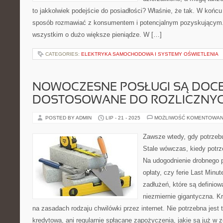
to jakkolwiek podejście do posiadłości? Właśnie, że tak. W końcu
sposób rozmawiać z konsumentem i potencjalnym pozyskującym.
wszystkim o dużo większe pieniądze. W […]
CATEGORIES:
ELEKTRYKA SAMOCHODOWA I SYSTEMY OŚWIETLENIA
NOWOCZESNE POSŁUGI SĄ DOCE
DOSTOSOWANE DO ROZLICZNY
POSTED BY ADMIN
LIP - 21 - 2025
MOŻLIWOŚĆ KOMENTOWAN
Zawsze wtedy, gdy potrzeb
Stale wówczas, kiedy potrz
Na udogodnienie drobnego p
opłaty, czy ferie Last Minu
zadłużeń, które są definio
niezmiernie gigantyczna. Kr
na zasadach rodzaju chwilówki przez internet. Nie potrzebna jest
kredytowa, ani regularnie spłacane zapożyczenia, jakie są już w 