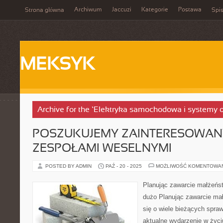
Archiwum
Jaccuzi
Kategorie
Postawa
Strona główna
Spis
MEKSYK
Archive for the ‘Elektryka samochodowa i systemy o
POSZUKUJEMY ZAINTERESOWA
ZESPOŁAMI WESELNYMI
POSTED BY ADMIN
PAŹ - 20 - 2025
MOŻLIWOŚĆ KOMENTOWA
Planując zawarcie małżeńst
dużo Planując zawarcie mał
się o wiele bieżących spraw
aktualne wydarzenie w życi