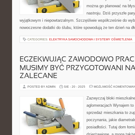
można go planować na bły
nastroju. Dziś przyszłe pary
wyjątkowym i niepowtarzalnym. Szczęśliwie współcześnie do wyb
nowoczesne dodatki do ślubu, które spowodują że ten dzień na d
CATEGORIES:
ELEKTRYKA SAMOCHODOWA I SYSTEMY OŚWIETLENIA
EGZEKWUJĄC ZAWODOWO PRACĘ
MUSIMY BYĆ PRZYGOTOWANI NA 
ZALECANE
POSTED BY ADMIN
SIE - 20 - 2025
MOŻLIWOŚĆ KOMENTOWA
Zazwyczaj bloki mieszkalne
aglomeracjach Wynajem to 
sprzedaż mieszkania to zup
poczynania, jakie diametral
posiadłości. Tutaj dom łom
dzierżawione, a mogą także