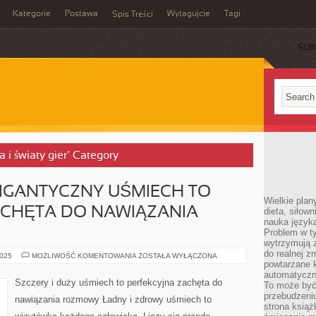
Kategorie
Postawa
Wytagujcie
Tagi
Spis Treści
SUB
a i światy gier’ Category
IGANTYCZNY UŚMIECH TO
Wielkie plan
ACHĘTA DO NAWIĄZANIA
dieta, siłow
nauka języka
Problem w ty
wytrzymują 
do realnej z
SZCZERY
2025
MOŻLIWOŚĆ KOMENTOWANIA
ZOSTAŁA WYŁĄCZONA
ORAZ
powtarzane k
GIGANTYCZNY
automatyczn
UŚMIECH
Szczery i duży uśmiech to perfekcyjna zachęta do
To może być
TO
PERFEKCYJNA
przebudzeniu
nawiązania rozmowy Ładny i zdrowy uśmiech to
ZACHĘTA
strona książ
DO