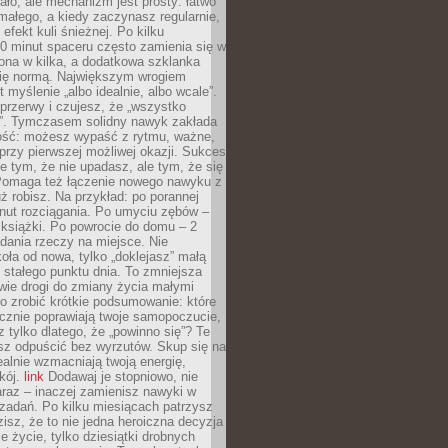
ło, ale mechanizm jest prosty: łatwo
ałego, a kiedy zaczynasz regularnie,
efekt kuli śnieżnej. Po kilku
0 minut spaceru często zamienia się w
rona w kilka, a dodatkowa szklanka
się normą. Największym wrogiem
 myślenie „albo idealnie, albo wcale”.
przerwy i czujesz, że „wszystko
. Tymczasem solidny nawyk zakłada
ość: możesz wypaść z rytmu, ważne,
przy pierwszej możliwej okazji. Sukces
ie tym, że nie upadasz, ale tym, że się
Pomaga też łączenie nowego nawyku z
ż robisz. Na przykład: po porannej
nut rozciągania. Po umyciu zębów –
 książki. Po powrocie do domu – 2
dania rzeczy na miejsce. Nie
ła od nowa, tylko „doklejasz” małą
stałego punktu dnia. To zmniejsza
wie drogi do zmiany życia małymi
o zrobić krótkie podsumowanie: które
cznie poprawiają twoje samopoczucie,
z tylko dlatego, że „powinno się”? Te
sz odpuścić bez wyrzutów. Skup się na
realnie wzmacniają twoją energię,
kój.
link
Dodawaj je stopniowo, nie
raz – inaczej zamienisz nawyki w
ę zadań. Po kilku miesiącach patrzysz
zisz, że to nie jedna heroiczna decyzja
je życie, tylko dziesiątki drobnych