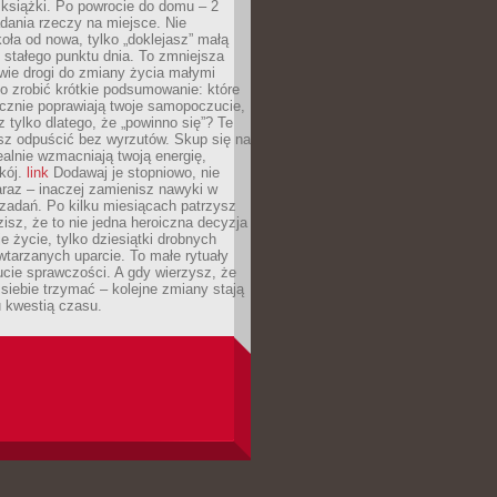
 książki. Po powrocie do domu – 2
dania rzeczy na miejsce. Nie
ła od nowa, tylko „doklejasz” małą
stałego punktu dnia. To zmniejsza
wie drogi do zmiany życia małymi
o zrobić krótkie podsumowanie: które
cznie poprawiają twoje samopoczucie,
z tylko dlatego, że „powinno się”? Te
sz odpuścić bez wyrzutów. Skup się na
realnie wzmacniają twoją energię,
kój.
link
Dodawaj je stopniowo, nie
raz – inaczej zamienisz nawyki w
ę zadań. Po kilku miesiącach patrzysz
zisz, że to nie jedna heroiczna decyzja
je życie, tylko dziesiątki drobnych
tarzanych uparcie. To małe rytuały
cie sprawczości. A gdy wierzysz, że
ę siebie trzymać – kolejne zmiany stają
u kwestią czasu.