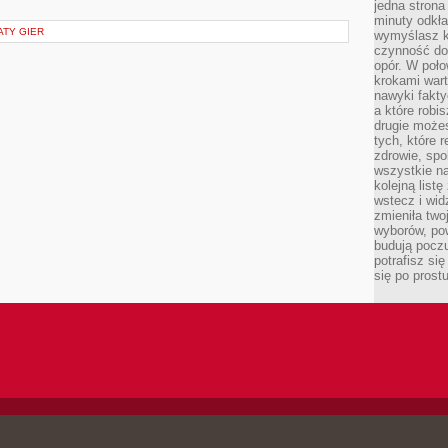
jedna strona
minuty odkła
ATY GIER
wymyślasz ko
czynność do 
opór. W poło
krokami wart
nawyki fakty
a które robis
drugie może
tych, które 
zdrowie, spo
wszystkie na
kolejną list
wstecz i wid
zmieniła two
wyborów, pow
budują poczu
potrafisz si
się po prost