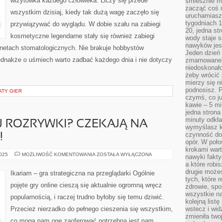
wizytówka każdego człowieka. Liczy się przede
śmiesznie ma
NAWIĄZANIA
ROZMOWY
zacząć coś m
wszystkim dzisiaj, kiedy tak dużą wagę zaczęło się
uruchamiasz 
tygodniach 1
przywiązywać do wyglądu. W dobie szału na zabiegi
20, jedna st
kosmetyczne legendarne stały się również zabiegi
wody staje 
nawyków jest
netach stomatologicznych. Nie brakuje hobbystów
Jeden dzień 
ednakże o uśmiech warto zadbać każdego dnia i nie dotyczy
zmarnowane”
niedoskonał
żeby wrócić 
mierzy się n
podnosisz. 
ATY GIER
czymś, co ju
kawie – 5 mi
jedna strona
minuty odkła
 ROZRYWKI? CZEKAJĄ NA
wymyślasz ko
czynność do 
!
opór. W poło
krokami wart
SZUKASZ
2025
MOŻLIWOŚĆ KOMENTOWANIA
ZOSTAŁA WYŁĄCZONA
nawyki fakty
DOBREJ
a które robis
ROZRYWKI?
CZEKAJĄ
drugie może
Ikariam – gra strategiczna na przeglądarki Ogólnie
NA
tych, które 
CIEBIE
pojęte gry online cieszą się aktualnie ogromną wręcz
zdrowie, spo
PLEMIONA!
wszystkie na
popularnością, i raczej trudno byłoby się temu dziwić.
kolejną list
Przecież nierzadko do pełnego cieszenia się wszystkim,
wstecz i wid
zmieniła two
co mogą nam one zaoferować potrzebna jest nam