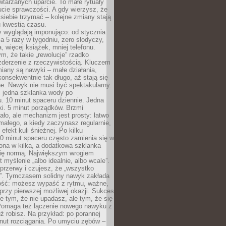
tarzanych uparcie. To małe rytuały
cie sprawczości. A gdy wierzysz, że
ę siebie trzymać – kolejne zmiany stają
u kwestią czasu.
y wyglądają imponująco: od stycznia
nia 5 razy w tygodniu, zero słodyczy,
, więcej książek, mniej telefonu.
m, że takie „rewolucje” rzadko
zderzenie z rzeczywistością. Kluczem
miany są nawyki – małe działania,
onsekwentnie tak długo, aż stają się
e. Nawyk nie musi być spektakularny.
 jedna szklanka wody po
. 10 minut spaceru dziennie. Jedna
ki. 5 minut porządków. Brzmi
ło, ale mechanizm jest prosty: łatwo
ałego, a kiedy zaczynasz regularnie,
efekt kuli śnieżnej. Po kilku
0 minut spaceru często zamienia się w
rona w kilka, a dodatkowa szklanka
się normą. Największym wrogiem
 myślenie „albo idealnie, albo wcale”.
przerwy i czujesz, że „wszystko
. Tymczasem solidny nawyk zakłada
ość: możesz wypaść z rytmu, ważne,
przy pierwszej możliwej okazji. Sukces
ie tym, że nie upadasz, ale tym, że się
Pomaga też łączenie nowego nawyku z
ż robisz. Na przykład: po porannej
nut rozciągania. Po umyciu zębów –