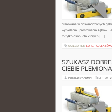
oferowane w doświadczonych gabi
wybielania i prostowania zębów. J
to tylko osób, dla których […]
CATEGORIES:
LORE, FABUŁA I ŚWI
SZUKASZ DOBREJ
CIEBIE PLEMIONA
POSTED BY ADMIN
LIP - 29 - 