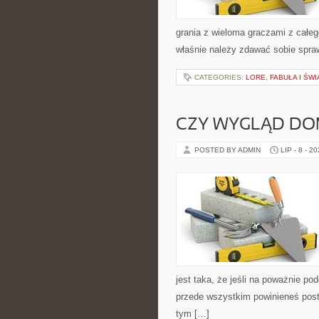
grania z wieloma graczami z całego
właśnie należy zdawać sobie spraw
CATEGORIES:
LORE, FABUŁA I ŚWI
CZY WYGLĄD DO
POSTED BY ADMIN
LIP - 8 - 2
jest taka, że jeśli na poważnie po
przede wszystkim powinieneś posta
tym […]