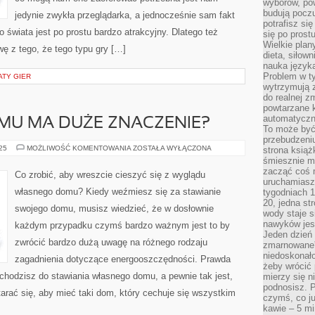
wyborów, pow
budują poczu
jedynie zwykła przeglądarka, a jednocześnie sam fakt
potrafisz si
 świata jest po prostu bardzo atrakcyjny. Dlatego też
się po prost
Wielkie plan
ę z tego, że tego typu gry […]
dieta, siłow
nauka języka
Problem w ty
ATY GIER
wytrzymują 
do realnej z
powtarzane k
automatyczn
MU MA DUŻE ZNACZENIE?
To może być
przebudzeniu
CZY
025
MOŻLIWOŚĆ KOMENTOWANIA
ZOSTAŁA WYŁĄCZONA
strona książ
WYGLĄD
śmiesznie ma
DOMU
zacząć coś m
MA
Co zrobić, aby wreszcie cieszyć się z wyglądu
DUŻE
uruchamiasz 
ZNACZENIE?
własnego domu? Kiedy weźmiesz się za stawianie
tygodniach 1
20, jedna st
swojego domu, musisz wiedzieć, że w dosłownie
wody staje 
nawyków jest
każdym przypadku czymś bardzo ważnym jest to by
Jeden dzień 
zwrócić bardzo dużą uwagę na różnego rodzaju
zmarnowane”
niedoskonał
zagadnienia dotyczące energooszczędności. Prawda
żeby wrócić 
dchodzisz do stawiania własnego domu, a pewnie tak jest,
mierzy się n
podnosisz. 
rać się, aby mieć taki dom, który cechuje się wszystkim
czymś, co ju
kawie – 5 mi