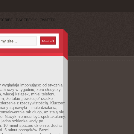
SCRIBE
FACEBOOK
TWITTER
y wyglądają imponująco: od stycznia
nia 5 razy w tygodniu, zero słodyczy,
, więcej książek, mniej telefonu.
m, że takie „rewolucje” rzadko
zderzenie z rzeczywistością. Kluczem
miany są nawyki – małe działania,
onsekwentnie tak długo, aż stają się
e. Nawyk nie musi być spektakularny.
 jedna szklanka wody po
. 10 minut spaceru dziennie. Jedna
ki. 5 minut porządków. Brzmi