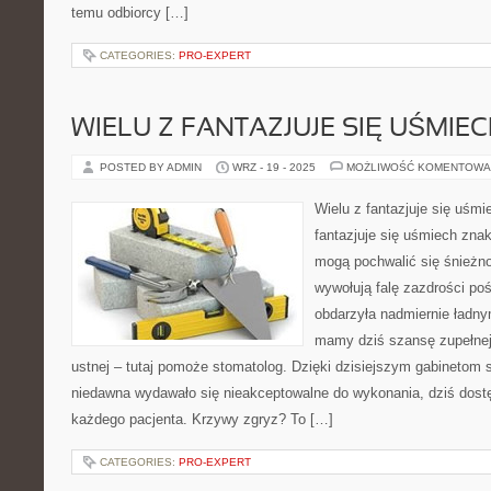
temu odbiorcy […]
CATEGORIES:
PRO-EXPERT
WIELU Z FANTAZJUJE SIĘ UŚMIE
POSTED BY ADMIN
WRZ - 19 - 2025
MOŻLIWOŚĆ KOMENTOWA
Wielu z fantazjuje się uśm
fantazjuje się uśmiech zna
mogą pochwalić się śnieżno
wywołują falę zazdrości poś
obdarzyła nadmiernie ładn
mamy dziś szansę zupełnej
ustnej – tutaj pomoże stomatolog. Dzięki dzisiejszym gabinetom 
niedawna wydawało się nieakceptowalne do wykonania, dziś dostę
każdego pacjenta. Krzywy zgryz? To […]
CATEGORIES:
PRO-EXPERT