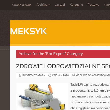
Archiwum
Jaccuzi
Kategorie
Postawa
Strona główna
Spis
MEKSYK
Archive for the ‘Pro-Expert’ Category
ZDROWIE I ODPOWIEDZIALNE S
POSTED BY ADMIN
CZE - 6 - 2026
MOŻLIWOŚĆ KOMENTOWAN
TadzikPije.pl to rozbudowa
z procentami, w którym czy
niebanalne treści dotyczące
Strona została stworzona z
chcą zgłębiać różnorodnoś