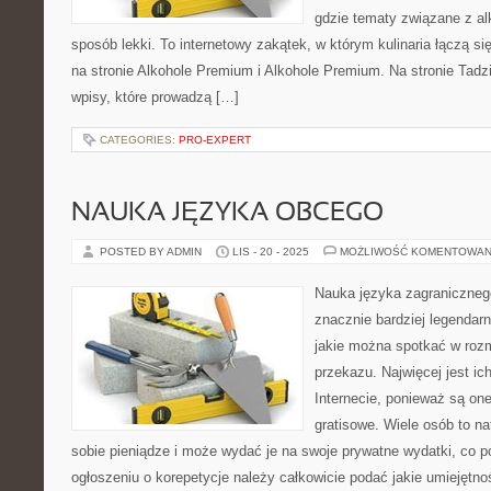
gdzie tematy związane z a
sposób lekki. To internetowy zakątek, w którym kulinaria łączą s
na stronie Alkohole Premium i Alkohole Premium. Na stronie Tadz
wpisy, które prowadzą […]
CATEGORIES:
PRO-EXPERT
NAUKA JĘZYKA OBCEGO
POSTED BY ADMIN
LIS - 20 - 2025
MOŻLIWOŚĆ KOMENTOWAN
Nauka języka zagranicznego
znacznie bardziej legendar
jakie można spotkać w ro
przekazu. Najwięcej jest i
Internecie, ponieważ są o
gratisowe. Wiele osób to na
sobie pieniądze i może wydać je na swoje prywatne wydatki, co p
ogłoszeniu o korepetycje należy całkowicie podać jakie umiejętno