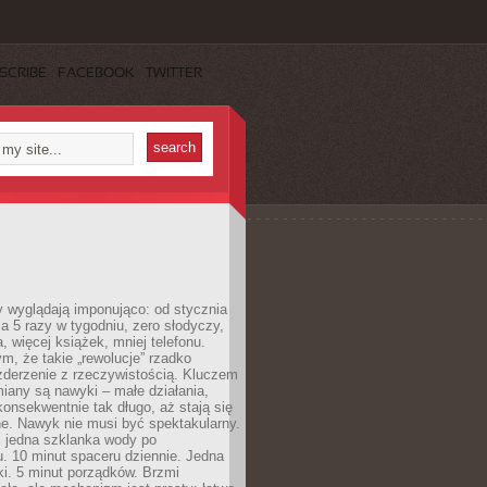
SCRIBE
FACEBOOK
TWITTER
y wyglądają imponująco: od stycznia
nia 5 razy w tygodniu, zero słodyczy,
, więcej książek, mniej telefonu.
m, że takie „rewolucje” rzadko
zderzenie z rzeczywistością. Kluczem
miany są nawyki – małe działania,
onsekwentnie tak długo, aż stają się
e. Nawyk nie musi być spektakularny.
 jedna szklanka wody po
. 10 minut spaceru dziennie. Jedna
ki. 5 minut porządków. Brzmi