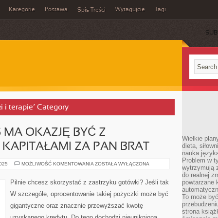
Kategorie
Postawa
Wytagujcie
Tagi
Spis Treści
SUB
i i terapie’ Category
S MA OKAZJĘ BYĆ Z
Wielkie plan
 KAPITAŁAMI ZA PAN BRAT
dieta, siłow
nauka języka
Problem w ty
NIE
2025
MOŻLIWOŚĆ KOMENTOWANIA
ZOSTAŁA WYŁĄCZONA
wytrzymują 
KAŻDY
Z
do realnej z
NAS
Pilnie chcesz skorzystać z zastrzyku gotówki? Jeśli tak
powtarzane k
MA
automatyczn
OKAZJĘ
W szczególe, oprocentowanie takiej pożyczki może być
BYĆ
To może być
Z
przebudzeniu
gigantyczne oraz znacznie przewyższać kwotę
GOSPODARKĄ
strona książ
I
uzyskanego kredytu. Do tego dochodzi nieunikniona
Z