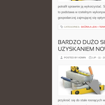
potrafił sprawnie ją wykorzystać.
to podstawa w rzetelnym wykonyw
gospodarczej zajmującej się opty
CATEGORIES:
SKÓRA A LEKI I TER
BARDZO DUŻO S
UZYSKANIEM NO
POSTED BY ADMIN
LIP - 11 - 
przykroić się do stale rosnących 