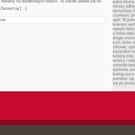
ż reklamy na dodatkowych foliach. Te zeszłe układa się na
jedna strona
minuty odkła
. Zazwyczaj […]
wymyślasz ko
czynność do 
opór. W poło
APIE
krokami wart
nawyki fakty
a które robis
drugie może
tych, które 
zdrowie, spo
wszystkie na
kolejną list
wstecz i wid
zmieniła two
wyborów, pow
budują poczu
potrafisz si
się po prost