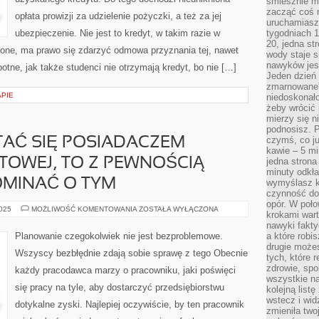
śmiesznie ma
KAPITAŁAMI
zacząć coś m
ZA
opłata prowizji za udzielenie pożyczki, a też za jej
uruchamiasz 
PAN
BRAT
ubezpieczenie. Nie jest to kredyt, w takim razie w
tygodniach 1
20, jedna st
żone, ma prawo się zdarzyć odmowa przyznania tej, nawet
wody staje 
nawyków jest
otne, jak także studenci nie otrzymają kredyt, bo nie […]
Jeden dzień 
zmarnowane”
APIE
niedoskonał
żeby wrócić 
mierzy się n
podnosisz. 
czymś, co ju
STAĆ SIĘ POSIADACZEM
kawie – 5 mi
TOWEJ, TO Z PEWNOŚCIĄ
jedna strona
minuty odkła
OMINAĆ O TYM
wymyślasz ko
czynność do 
opór. W poło
JEŻELI
2025
MOŻLIWOŚĆ KOMENTOWANIA
ZOSTAŁA WYŁĄCZONA
krokami wart
CHCESZ
STAĆ
nawyki fakty
SIĘ
Planowanie czegokolwiek nie jest bezproblemowe.
a które robis
POSIADACZEM
drugie może
STRONY
Wszyscy bezbłędnie zdają sobie sprawę z tego Obecnie
INTERNETOWEJ,
tych, które 
TO
zdrowie, spo
każdy pracodawca marzy o pracowniku, jaki poświęci
Z
wszystkie na
PEWNOŚCIĄ
się pracy na tyle, aby dostarczyć przedsiębiorstwu
MUSISZ
kolejną list
NIE
wstecz i wid
ZAPOMINAĆ
dotykalne zyski. Najlepiej oczywiście, by ten pracownik
zmieniła two
O
TYM