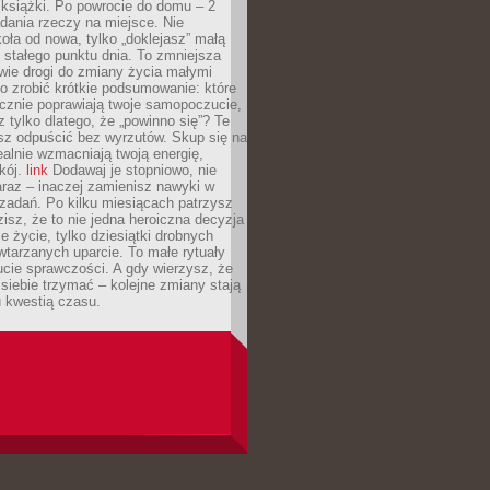
 książki. Po powrocie do domu – 2
dania rzeczy na miejsce. Nie
ła od nowa, tylko „doklejasz” małą
stałego punktu dnia. To zmniejsza
wie drogi do zmiany życia małymi
o zrobić krótkie podsumowanie: które
cznie poprawiają twoje samopoczucie,
z tylko dlatego, że „powinno się”? Te
sz odpuścić bez wyrzutów. Skup się na
realnie wzmacniają twoją energię,
kój.
link
Dodawaj je stopniowo, nie
raz – inaczej zamienisz nawyki w
ę zadań. Po kilku miesiącach patrzysz
zisz, że to nie jedna heroiczna decyzja
je życie, tylko dziesiątki drobnych
tarzanych uparcie. To małe rytuały
cie sprawczości. A gdy wierzysz, że
ę siebie trzymać – kolejne zmiany stają
u kwestią czasu.