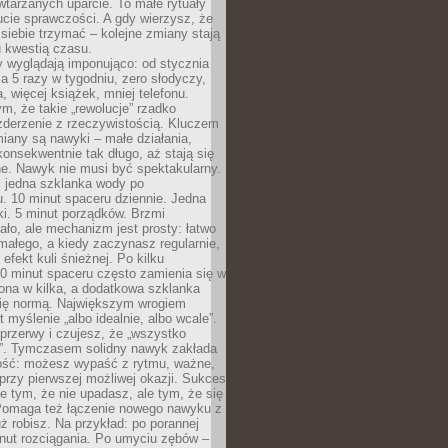
tarzanych uparcie. To małe rytuały
cie sprawczości. A gdy wierzysz, że
ę siebie trzymać – kolejne zmiany stają
u kwestią czasu.
y wyglądają imponująco: od stycznia
nia 5 razy w tygodniu, zero słodyczy,
, więcej książek, mniej telefonu.
m, że takie „rewolucje” rzadko
zderzenie z rzeczywistością. Kluczem
miany są nawyki – małe działania,
onsekwentnie tak długo, aż stają się
e. Nawyk nie musi być spektakularny.
 jedna szklanka wody po
. 10 minut spaceru dziennie. Jedna
ki. 5 minut porządków. Brzmi
ło, ale mechanizm jest prosty: łatwo
ałego, a kiedy zaczynasz regularnie,
efekt kuli śnieżnej. Po kilku
0 minut spaceru często zamienia się w
rona w kilka, a dodatkowa szklanka
się normą. Największym wrogiem
 myślenie „albo idealnie, albo wcale”.
przerwy i czujesz, że „wszystko
. Tymczasem solidny nawyk zakłada
ość: możesz wypaść z rytmu, ważne,
przy pierwszej możliwej okazji. Sukces
ie tym, że nie upadasz, ale tym, że się
Pomaga też łączenie nowego nawyku z
ż robisz. Na przykład: po porannej
nut rozciągania. Po umyciu zębów –