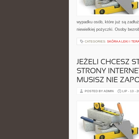
wypadku osób, które już są zadłu
niewielkiej pożyczki. Osoby bezrob
CATEGORIES:
SKÓRA A LEKI I TER
JEŻELI CHCESZ 
STRONY INTERNE
MUSISZ NIE ZAP
POSTED BY ADMIN
LIP - 13 - 