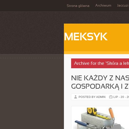
Archiwum
Jaccuzi
Strona główna
MEKSYK
Archive for the ‘Skóra a lek
NIE KAŻDY Z NA
GOSPODARKĄ I Z
POSTED BY ADMIN
LIP - 20 - 