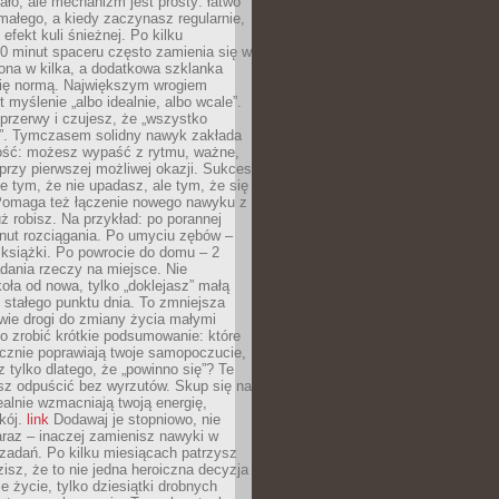
ło, ale mechanizm jest prosty: łatwo
ałego, a kiedy zaczynasz regularnie,
efekt kuli śnieżnej. Po kilku
0 minut spaceru często zamienia się w
rona w kilka, a dodatkowa szklanka
się normą. Największym wrogiem
 myślenie „albo idealnie, albo wcale”.
przerwy i czujesz, że „wszystko
. Tymczasem solidny nawyk zakłada
ość: możesz wypaść z rytmu, ważne,
przy pierwszej możliwej okazji. Sukces
ie tym, że nie upadasz, ale tym, że się
Pomaga też łączenie nowego nawyku z
ż robisz. Na przykład: po porannej
nut rozciągania. Po umyciu zębów –
 książki. Po powrocie do domu – 2
dania rzeczy na miejsce. Nie
ła od nowa, tylko „doklejasz” małą
stałego punktu dnia. To zmniejsza
wie drogi do zmiany życia małymi
o zrobić krótkie podsumowanie: które
cznie poprawiają twoje samopoczucie,
z tylko dlatego, że „powinno się”? Te
sz odpuścić bez wyrzutów. Skup się na
realnie wzmacniają twoją energię,
kój.
link
Dodawaj je stopniowo, nie
raz – inaczej zamienisz nawyki w
ę zadań. Po kilku miesiącach patrzysz
zisz, że to nie jedna heroiczna decyzja
je życie, tylko dziesiątki drobnych