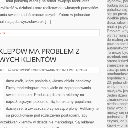
miał pokaźną wiedzę na temat swojego fachu oraz
wyborów, pow
budują poczu
 Szybkość w działaniu oraz realizowaniu własnych pomysłów
potrafisz si
się po prost
aniu swoich zadań pracowniczych. Zatem w jednostce
Wielkie plan
malizacją dla wyszukiwarek […]
dieta, siłow
nauka języka
Problem w ty
APIE
wytrzymują 
do realnej z
powtarzane k
automatyczn
KLEPÓW MA PROBLEM Z
To może być
przebudzeniu
WYCH KLIENTÓW
strona książ
śmiesznie ma
zacząć coś m
BARDZO
2025
MOŻLIWOŚĆ KOMENTOWANIA
ZOSTAŁA WYŁĄCZONA
DUŻO
uruchamiasz 
SKLEPÓW
tygodniach 1
MA
dużo osób, które posiadają własny obiekt handlowy
20, jedna st
PROBLEM
Z
wody staje 
Firmy marketingowe mają wiele do zaproponowania
UZYSKANIEM
nawyków jest
NOWYCH
swoim klientom. Produkują dla nich reklamy na
Jeden dzień 
KLIENTÓW
zmarnowane”
najważniejszym poziomie. Są to reklamy popularne,
niedoskonał
żeby wrócić 
dzisiejsze, a zwłaszcza przynoszące plony. Reklamy te
mierzy się n
są produkowane pod rozlicznymi postaciami, aby
podnosisz. 
czymś, co ju
wyczekiwań klientów w dziedzinie marketingu. Są reklamy
kawie – 5 mi