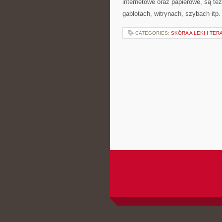
internetowe oraz papierowe, są te
gablotach, witrynach, szybach itp
CATEGORIES:
SKÓRA A LEKI I TER