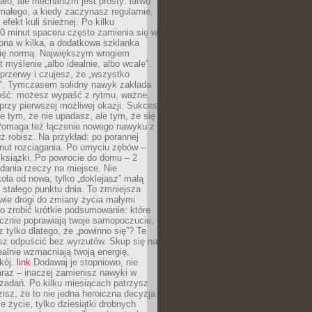
ło, ale mechanizm jest prosty: łatwo
ałego, a kiedy zaczynasz regularnie,
efekt kuli śnieżnej. Po kilku
0 minut spaceru często zamienia się w
rona w kilka, a dodatkowa szklanka
się normą. Największym wrogiem
 myślenie „albo idealnie, albo wcale”.
przerwy i czujesz, że „wszystko
. Tymczasem solidny nawyk zakłada
ość: możesz wypaść z rytmu, ważne,
przy pierwszej możliwej okazji. Sukces
ie tym, że nie upadasz, ale tym, że się
Pomaga też łączenie nowego nawyku z
ż robisz. Na przykład: po porannej
nut rozciągania. Po umyciu zębów –
 książki. Po powrocie do domu – 2
dania rzeczy na miejsce. Nie
ła od nowa, tylko „doklejasz” małą
stałego punktu dnia. To zmniejsza
wie drogi do zmiany życia małymi
o zrobić krótkie podsumowanie: które
cznie poprawiają twoje samopoczucie,
z tylko dlatego, że „powinno się”? Te
sz odpuścić bez wyrzutów. Skup się na
realnie wzmacniają twoją energię,
kój.
link
Dodawaj je stopniowo, nie
raz – inaczej zamienisz nawyki w
ę zadań. Po kilku miesiącach patrzysz
zisz, że to nie jedna heroiczna decyzja
je życie, tylko dziesiątki drobnych