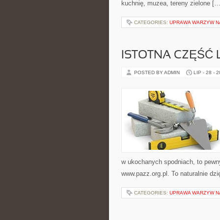
kuchnię, muzea, tereny zielone […
CATEGORIES:
UPRAWA WARZYW N
ISTOTNA CZĘŚĆ
POSTED BY ADMIN
LIP - 28 - 
w ukochanych spodniach, to pewn
www.pazz.org.pl. To naturalnie dz
CATEGORIES:
UPRAWA WARZYW N