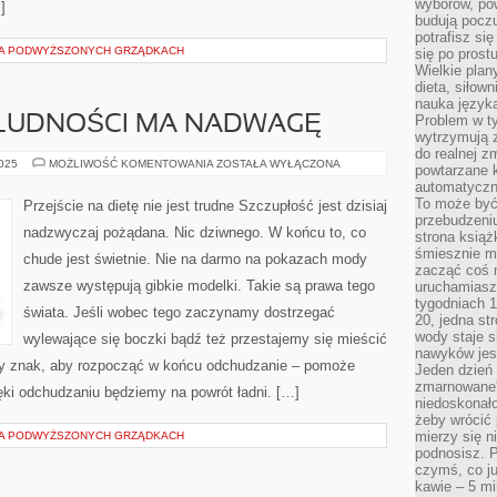
wyborów, pow
]
budują poczu
potrafisz si
A PODWYŻSZONYCH GRZĄDKACH
się po prost
Wielkie plan
dieta, siłow
nauka języka
Problem w ty
 LUDNOŚCI MA NADWAGĘ
wytrzymują 
do realnej z
ISTOTNA
2025
MOŻLIWOŚĆ KOMENTOWANIA
ZOSTAŁA WYŁĄCZONA
powtarzane k
CZĘŚĆ
automatyczn
LUDNOŚCI
MA
To może być
Przejście na dietę nie jest trudne Szczupłość jest dzisiaj
NADWAGĘ
przebudzeniu
nadzwyczaj pożądana. Nic dziwnego. W końcu to, co
strona książ
śmiesznie ma
chude jest świetnie. Nie na darmo na pokazach mody
zacząć coś m
zawsze występują gibkie modelki. Takie są prawa tego
uruchamiasz 
tygodniach 1
świata. Jeśli wobec tego zaczynamy dostrzegać
20, jedna st
wody staje 
wylewające się boczki bądź też przestajemy się mieścić
nawyków jest
y znak, aby rozpocząć w końcu odchudzanie – pomoże
Jeden dzień 
zmarnowane”
ięki odchudzaniu będziemy na powrót ładni. […]
niedoskonał
żeby wrócić 
mierzy się n
A PODWYŻSZONYCH GRZĄDKACH
podnosisz. 
czymś, co ju
kawie – 5 mi