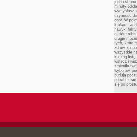
jedna strona
minuty odkła
wymyślasz ko
czynność do 
opór. W poło
krokami wart
nawyki fakty
a które robis
drugie może
tych, które 
zdrowie, spo
wszystkie na
kolejną list
wstecz i wid
zmieniła two
wyborów, pow
budują poczu
potrafisz si
się po prost