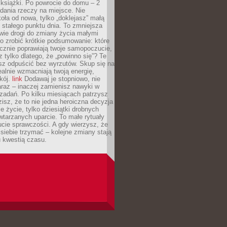
 książki. Po powrocie do domu – 2
dania rzeczy na miejsce. Nie
ła od nowa, tylko „doklejasz” małą
stałego punktu dnia. To zmniejsza
wie drogi do zmiany życia małymi
o zrobić krótkie podsumowanie: które
cznie poprawiają twoje samopoczucie,
z tylko dlatego, że „powinno się”? Te
sz odpuścić bez wyrzutów. Skup się na
realnie wzmacniają twoją energię,
kój.
link
Dodawaj je stopniowo, nie
raz – inaczej zamienisz nawyki w
ę zadań. Po kilku miesiącach patrzysz
zisz, że to nie jedna heroiczna decyzja
je życie, tylko dziesiątki drobnych
tarzanych uparcie. To małe rytuały
cie sprawczości. A gdy wierzysz, że
ę siebie trzymać – kolejne zmiany stają
u kwestią czasu.