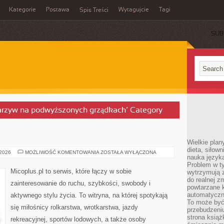
Kategorie
Postawa
Wytagujcie
Tagi
Spis Treści
SUB
warzyw na podwyższonych grządkach’ Category
Wielkie plan
dieta, siłow
STYL
 2026
MOŻLIWOŚĆ KOMENTOWANIA
ZOSTAŁA WYŁĄCZONA
nauka języka
I
TRIKI
Problem w ty
Micoplus.pl to serwis, które łączy w sobie
wytrzymują 
do realnej z
zainteresowanie do ruchu, szybkości, swobody i
powtarzane k
automatyczn
aktywnego stylu życia. To witryna, na której spotykają
To może być
się miłośnicy rolkarstwa, wrotkarstwa, jazdy
przebudzeniu
strona książ
rekreacyjnej, sportów lodowych, a także osoby