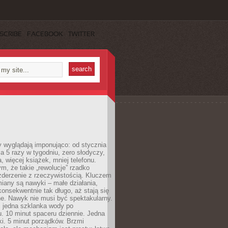
SCRIBE
FACEBOOK
TWITTER
y wyglądają imponująco: od stycznia
nia 5 razy w tygodniu, zero słodyczy,
, więcej książek, mniej telefonu.
m, że takie „rewolucje” rzadko
zderzenie z rzeczywistością. Kluczem
miany są nawyki – małe działania,
onsekwentnie tak długo, aż stają się
e. Nawyk nie musi być spektakularny.
 jedna szklanka wody po
. 10 minut spaceru dziennie. Jedna
ki. 5 minut porządków. Brzmi