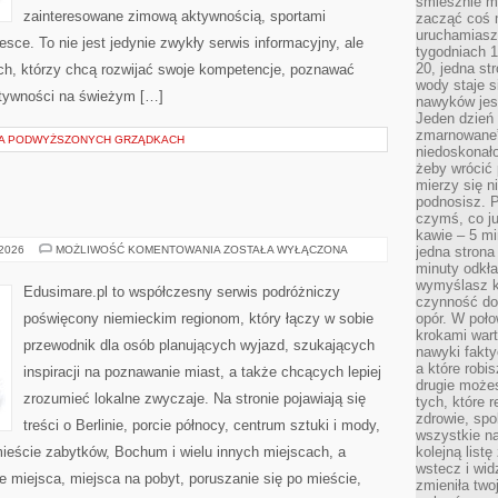
śmiesznie ma
zainteresowane zimową aktywnością, sportami
zacząć coś m
uruchamiasz 
sce. To nie jest jedynie zwykły serwis informacyjny, ale
tygodniach 1
20, jedna st
kich, którzy chcą rozwijać swoje kompetencje, poznawać
wody staje 
ktywności na świeżym […]
nawyków jest
Jeden dzień 
zmarnowane”
A PODWYŻSZONYCH GRZĄDKACH
niedoskonał
żeby wrócić 
mierzy się n
podnosisz. 
czymś, co ju
kawie – 5 mi
ESSEN
 2026
MOŻLIWOŚĆ KOMENTOWANIA
ZOSTAŁA WYŁĄCZONA
jedna strona
minuty odkła
wymyślasz ko
Edusimare.pl to współczesny serwis podróżniczy
czynność do 
poświęcony niemieckim regionom, który łączy w sobie
opór. W poło
krokami wart
przewodnik dla osób planujących wyjazd, szukających
nawyki fakty
a które robis
inspiracji na poznawanie miast, a także chcących lepiej
drugie może
zrozumieć lokalne zwyczaje. Na stronie pojawiają się
tych, które 
zdrowie, spo
treści o Berlinie, porcie północy, centrum sztuki i mody,
wszystkie na
mieście zabytków, Bochum i wielu innych miejscach, a
kolejną list
wstecz i wid
 miejsca, miejsca na pobyt, poruszanie się po mieście,
zmieniła two