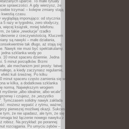
tarzanych uparcie. To małe rytuały
cie sprawczości. A gdy wierzysz, że
ę siebie trzymać – kolejne zmiany stają
u kwestią czasu.
y wyglądają imponująco: od stycznia
nia 5 razy w tygodniu, zero słodyczy,
, więcej książek, mniej telefonu.
m, że takie „rewolucje” rzadko
zderzenie z rzeczywistością. Kluczem
miany są nawyki – małe działania,
onsekwentnie tak długo, aż stają się
e. Nawyk nie musi być spektakularny.
 jedna szklanka wody po
. 10 minut spaceru dziennie. Jedna
ki. 5 minut porządków. Brzmi
ło, ale mechanizm jest prosty: łatwo
ałego, a kiedy zaczynasz regularnie,
efekt kuli śnieżnej. Po kilku
0 minut spaceru często zamienia się w
rona w kilka, a dodatkowa szklanka
się normą. Największym wrogiem
 myślenie „albo idealnie, albo wcale”.
przerwy i czujesz, że „wszystko
. Tymczasem solidny nawyk zakłada
ość: możesz wypaść z rytmu, ważne,
przy pierwszej możliwej okazji. Sukces
ie tym, że nie upadasz, ale tym, że się
Pomaga też łączenie nowego nawyku z
ż robisz. Na przykład: po porannej
nut rozciągania. Po umyciu zębów –