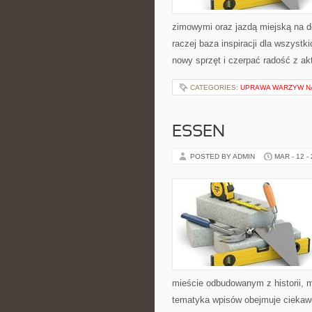
zimowymi oraz jazdą miejską na de
raczej baza inspiracji dla wszyst
nowy sprzęt i czerpać radość z a
CATEGORIES:
UPRAWA WARZYW N
ESSEN
POSTED BY ADMIN
MAR - 12 -
mieście odbudowanym z historii, 
tematyka wpisów obejmuje ciekawe