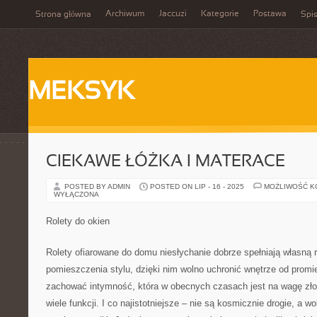
Archiwum
Jaccuzi
Kategorie
Postawa
Strona główna
Spis
MEKSYK
CIEKAWE ŁÓŻKA I MATERACE
POSTED BY ADMIN
POSTED ON LIP - 16 - 2025
MOŻLIWOŚĆ 
WYŁĄCZONA
Rolety do okien
Rolety ofiarowane do domu niesłychanie dobrze spełniają własną r
pomieszczenia stylu, dzięki nim wolno uchronić wnętrze od promi
zachować intymność, która w obecnych czasach jest na wagę złot
wiele funkcji. I co najistotniejsze – nie są kosmicznie drogie, a