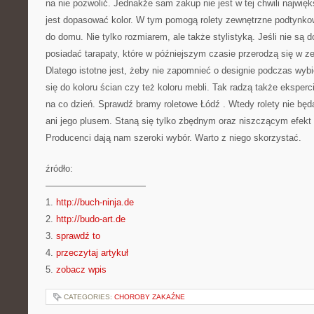
na nie pozwolić. Jednakże sam zakup nie jest w tej chwili najwi
jest dopasować kolor. W tym pomogą rolety zewnętrzne podtynk
do domu. Nie tylko rozmiarem, ale także stylistyką. Jeśli nie s
posiadać tarapaty, które w późniejszym czasie przerodzą się w ze
Dlatego istotne jest, żeby nie zapomnieć o designie podczas wybi
się do koloru ścian czy też koloru mebli. Tak radzą także eksperc
na co dzień. Sprawdź bramy roletowe Łódź . Wtedy rolety nie będ
ani jego plusem. Staną się tylko zbędnym oraz niszczącym efek
Producenci dają nam szeroki wybór. Warto z niego skorzystać.
źródło:
———————————
1.
http://buch-ninja.de
2.
http://budo-art.de
3.
sprawdź to
4.
przeczytaj artykuł
5.
zobacz wpis
CATEGORIES:
CHOROBY ZAKAŹNE