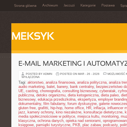
Archiwum
Jaccuzi
Kategorie
Postawa
Strona główna
Spis
MEKSYK
E-MAIL MARKETING I AUTOMATY
POSTED BY ADMIN
POSTED ON MAR - 26 - 2026
MOŻLIWOŚĆ 
WYŁĄCZONA
Tagi:
aktorstwo
,
analiza finansowa
,
analiza polityczna
,
analiza tr
audio marketing
,
balet
,
banery
,
bank centralny
,
bezpieczeństwo d
UE
,
casting
,
choreografia
,
consulting biznesowy
,
cyberatak
,
cyfro
publiczna
,
detoks organizmu
,
dieta ketogeniczna
,
dieta paleo
,
die
biznesowy
,
edukacja przedszkolna
,
ekspertyza
,
employer brandin
dokumentalny
,
film fabularny
,
forum dyskusyjne
,
galerie nowocze
gluten free
,
grafitti
,
hip-hop
,
home office
,
HR
,
inflacja
,
influencer 
jazz
,
kamery ochrony
,
kino niezależne
,
konsultacje dietetyczne
,
k
media społecznościowe w polityce
,
miejsca kultu
,
monitoring
,
mu
klasyczna
,
ochrona danych
,
opieka nad seniorami
,
oprogramowan
księgowe
,
pamiątki turystyczne
,
PKB
,
plac zabaw
,
podcasty
,
poli