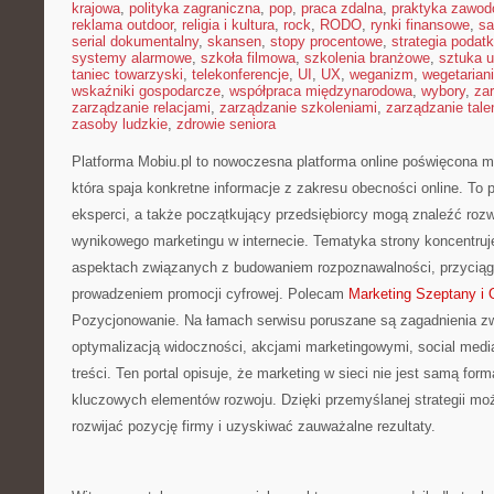
krajowa
,
polityka zagraniczna
,
pop
,
praca zdalna
,
praktyka zawo
reklama outdoor
,
religia i kultura
,
rock
,
RODO
,
rynki finansowe
,
sa
serial dokumentalny
,
skansen
,
stopy procentowe
,
strategia podat
systemy alarmowe
,
szkoła filmowa
,
szkolenia branżowe
,
sztuka u
taniec towarzyski
,
telekonferencje
,
UI
,
UX
,
weganizm
,
wegetarian
wskaźniki gospodarcze
,
współpraca międzynarodowa
,
wybory
,
za
zarządzanie relacjami
,
zarządzanie szkoleniami
,
zarządzanie tale
zasoby ludzkie
,
zdrowie seniora
Platforma Mobiu.pl to nowoczesna platforma online poświęcona m
która spaja konkretne informacje z zakresu obecności online. To p
eksperci, a także początkujący przedsiębiorcy mogą znaleźć roz
wynikowego marketingu w internecie. Tematyka strony koncentruj
aspektach związanych z budowaniem rozpoznawalności, przycią
prowadzeniem promocji cyfrowej. Polecam
Marketing Szeptany i 
Pozycjonowanie. Na łamach serwisu poruszane są zagadnienia zw
optymalizacją widoczności, akcjami marketingowymi, social medi
treści. Ten portal opisuje, że marketing w sieci nie jest samą for
kluczowych elementów rozwoju. Dzięki przemyślanej strategii mo
rozwijać pozycję firmy i uzyskiwać zauważalne rezultaty.