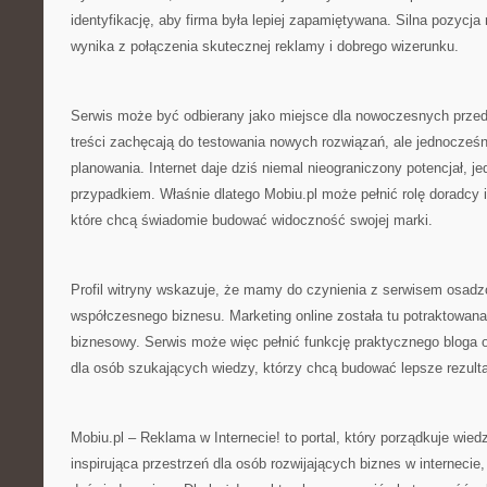
identyfikację, aby firma była lepiej zapamiętywana. Silna pozycja
wynika z połączenia skutecznej reklamy i dobrego wizerunku.
Serwis może być odbierany jako miejsce dla nowoczesnych przed
treści zachęcają do testowania nowych rozwiązań, ale jednocześ
planowania. Internet daje dziś niemal nieograniczony potencjał, j
przypadkiem. Właśnie dlatego Mobiu.pl może pełnić rolę doradcy 
które chcą świadomie budować widoczność swojej marki.
Profil witryny wskazuje, że mamy do czynienia z serwisem osadz
współczesnego biznesu. Marketing online została tu potraktowan
biznesowy. Serwis może więc pełnić funkcję praktycznego bloga o 
dla osób szukających wiedzy, którzy chcą budować lepsze rezulta
Mobiu.pl – Reklama w Internecie! to portal, który porządkuje wiedz
inspirująca przestrzeń dla osób rozwijających biznes w internecie