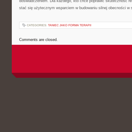
doświadczeniem. Dla każdego, kto chce poprawić skuteczność re
stać się użytecznym wsparciem w budowaniu silnej obecności w s
CATEGORIES:
TANIEC JAKO FORMA TERAPII
Comments are closed.