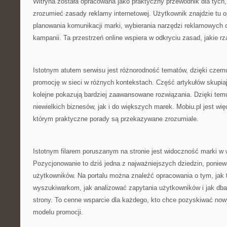
Witryna została opracowana jako praktyczny przewodnik dla tych, 
zrozumieć zasady reklamy internetowej. Użytkownik znajdzie tu 
planowania komunikacji marki, wybierania narzędzi reklamowych 
kampanii. Ta przestrzeń online wspiera w odkryciu zasad, jakie r
Istotnym atutem serwisu jest różnorodność tematów, dzięki czem
promocję w sieci w różnych kontekstach. Część artykułów skupia
kolejne pokazują bardziej zaawansowane rozwiązania. Dzięki temu 
niewielkich biznesów, jak i do większych marek. Mobiu.pl jest w
którym praktyczne porady są przekazywane zrozumiale.
Istotnym filarem poruszanym na stronie jest widoczność marki w
Pozycjonowanie to dziś jedna z najważniejszych dziedzin, poniew
użytkowników. Na portalu można znaleźć opracowania o tym, jak t
wyszukiwarkom, jak analizować zapytania użytkowników i jak db
strony. To cenne wsparcie dla każdego, kto chce pozyskiwać no
modelu promocji.