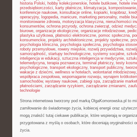
historia Polski
,
hobby kolekcjonerskie
,
hotele butikowe
,
hotele in
przedsiębiorczości
,
karty płatnicze
,
klimatyzacja
,
kompostowanie
konferencje naukowe
,
konsultacje online
,
kopiarki
,
krajobraz
,
kred
operacyjny
,
logopedia
,
manicure
,
marketing personalny
,
meble biu
monitorowanie zdrowia
,
motoryzacja klasyczna
,
nieruchomości in
konsumentów
,
ochrona przyrody
,
ochrona zwierząt
,
odzież medyc
biurowe
,
organizacje ekologiczne
,
organizacje młodzieżowe
,
pedic
plastyka użytkowa
,
płatności elektroniczne
,
pomoc społeczna
,
po
konsumenckie
,
projekty architektoniczne
,
projekty społeczne
,
prz
psychologia kliniczna
,
psychologia społeczna
,
psychologia stoso
roboty przemysłowe
,
rowery miejskie
,
rozwój przywództwa
,
rozwój
samorządność
,
startupy technologiczne
,
systemy socjalne
,
szkol
inteligencja w edukacji
,
sztuczna inteligencja w medycynie
,
sztuk
telemedycyna
,
terapia poznawcza
,
terminal płatniczy
,
testy kosm
psychologiczne
,
transport ekologiczny
,
transport publiczny
,
tworze
wakacje z dziećmi
,
wellness w hotelach
,
wolontariat młodzieżowy
współpraca zespołowa
,
wspomaganie rozwoju
,
wynajem krótkote
samochodów
,
wystawy naukowe
,
zabiegi spa
,
zarządzanie marke
płatnościami
,
zarządzanie ryzykiem
,
zarządzanie zmianami
,
zauf
technologie
Strona internetowa tworzony pod marką OlgaKomorowska.pl to miej
zamiłowanie do świadomego życia, kobiecej energii oraz użyteczn
mogą znaleźć tutaj ciekawe publikacje, które wspierają w organiza
przygotowana z myślą o osobach, które doceniają oryginalności o
życia.