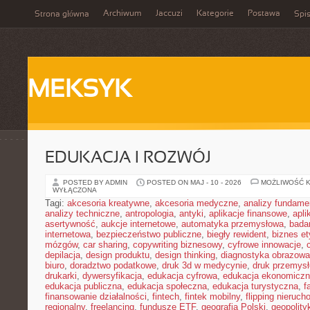
Archiwum
Jaccuzi
Kategorie
Postawa
Strona główna
Spis
MEKSYK
EDUKACJA I ROZWÓJ
POSTED BY ADMIN
POSTED ON MAJ - 10 - 2026
MOŻLIWOŚĆ 
WYŁĄCZONA
Tagi:
akcesoria kreatywne
,
akcesoria medyczne
,
analizy fundame
analizy techniczne
,
antropologia
,
antyki
,
aplikacje finansowe
,
apli
asertywność
,
aukcje internetowe
,
automatyka przemysłowa
,
bada
internetowa
,
bezpieczeństwo publiczne
,
biegły rewident
,
biznes e
mózgów
,
car sharing
,
copywriting biznesowy
,
cyfrowe innowacje
,
depilacja
,
design produktu
,
design thinking
,
diagnostyka obrazowa
biuro
,
doradztwo podatkowe
,
druk 3d w medycynie
,
druk przemys
drukarki
,
dywersyfikacja
,
edukacja cyfrowa
,
edukacja ekonomicz
edukacja publiczna
,
edukacja społeczna
,
edukacja turystyczna
,
f
finansowanie działalności
,
fintech
,
fintek mobilny
,
flipping nieruc
regionalny
,
freelancing
,
fundusze ETF
,
geografia Polski
,
geopolity