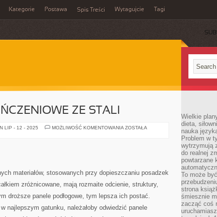
Kategorie
Postawa
Wytagujcie
Tagi
Spis Treści
SUB
ŃCZENIOWE ZE STALI
Wielkie plan
dieta, siłow
ELEMENTY
LIP - 12 - 2025
MOŻLIWOŚĆ KOMENTOWANIA
ZOSTAŁA
nauka języka
WYKOŃCZENIOWE
Problem w ty
ZE
STALI
wytrzymują 
do realnej z
powtarzane k
automatyczn
dnych materiałów, stosowanych przy dopieszczaniu posadzek
To może być
przebudzeniu
ałkiem zróżnicowane, mają rozmaite odcienie, struktury,
strona książ
ym droższe panele podłogowe, tym lepsza ich postać.
śmiesznie ma
zacząć coś m
w najlepszym gatunku, należałoby odwiedzić panele
uruchamiasz 