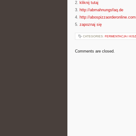
2.
kliknij tutaj
3.
http://abmahnungsfaq.de
4.
http://abospizzaorderonline.com
5.
zapoznaj się
CATEGORIES:
FERMENTACJA I KIS
Comments are closed.