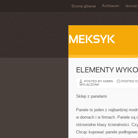
Archiwum
Jaccuzi
Strona główna
MEKSYK
ELEMENTY WYKO
POSTED BY ADMIN
POSTED ON 
WYŁĄCZONA
Sklep z panelami
Panele to jeden z najbardziej mo
w domach i w firmach. Panele są c
różnorodne klasy ścieralności. Cz
Chcąc kupować panele podłogowe 