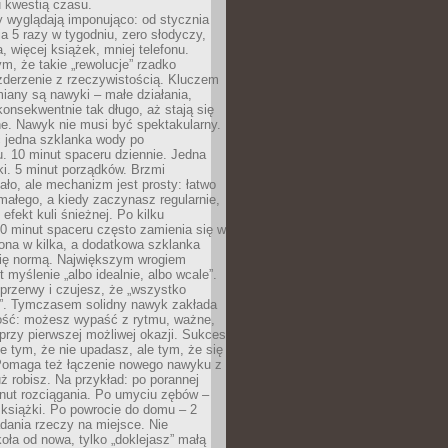
u kwestią czasu.
y wyglądają imponująco: od stycznia
nia 5 razy w tygodniu, zero słodyczy,
, więcej książek, mniej telefonu.
m, że takie „rewolucje” rzadko
zderzenie z rzeczywistością. Kluczem
miany są nawyki – małe działania,
onsekwentnie tak długo, aż stają się
e. Nawyk nie musi być spektakularny.
 jedna szklanka wody po
. 10 minut spaceru dziennie. Jedna
ki. 5 minut porządków. Brzmi
ło, ale mechanizm jest prosty: łatwo
ałego, a kiedy zaczynasz regularnie,
efekt kuli śnieżnej. Po kilku
0 minut spaceru często zamienia się w
rona w kilka, a dodatkowa szklanka
się normą. Największym wrogiem
 myślenie „albo idealnie, albo wcale”.
przerwy i czujesz, że „wszystko
. Tymczasem solidny nawyk zakłada
ość: możesz wypaść z rytmu, ważne,
przy pierwszej możliwej okazji. Sukces
ie tym, że nie upadasz, ale tym, że się
Pomaga też łączenie nowego nawyku z
ż robisz. Na przykład: po porannej
nut rozciągania. Po umyciu zębów –
 książki. Po powrocie do domu – 2
dania rzeczy na miejsce. Nie
ła od nowa, tylko „doklejasz” małą