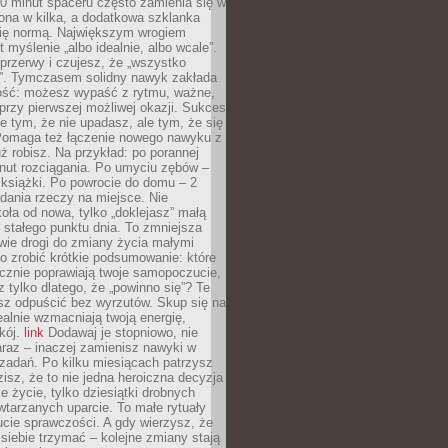
0 minut spaceru często zamienia się w
rona w kilka, a dodatkowa szklanka
się normą. Największym wrogiem
 myślenie „albo idealnie, albo wcale”.
przerwy i czujesz, że „wszystko
. Tymczasem solidny nawyk zakłada
ość: możesz wypaść z rytmu, ważne,
przy pierwszej możliwej okazji. Sukces
ie tym, że nie upadasz, ale tym, że się
Pomaga też łączenie nowego nawyku z
ż robisz. Na przykład: po porannej
nut rozciągania. Po umyciu zębów –
 książki. Po powrocie do domu – 2
dania rzeczy na miejsce. Nie
ła od nowa, tylko „doklejasz” małą
stałego punktu dnia. To zmniejsza
wie drogi do zmiany życia małymi
o zrobić krótkie podsumowanie: które
cznie poprawiają twoje samopoczucie,
z tylko dlatego, że „powinno się”? Te
sz odpuścić bez wyrzutów. Skup się na
realnie wzmacniają twoją energię,
kój.
link
Dodawaj je stopniowo, nie
raz – inaczej zamienisz nawyki w
ę zadań. Po kilku miesiącach patrzysz
zisz, że to nie jedna heroiczna decyzja
je życie, tylko dziesiątki drobnych
tarzanych uparcie. To małe rytuały
cie sprawczości. A gdy wierzysz, że
ę siebie trzymać – kolejne zmiany stają