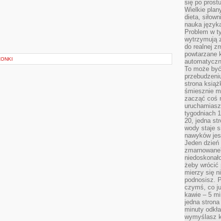
się po prost
Wielkie plan
dieta, siłow
nauka języka
Problem w ty
wytrzymują 
do realnej z
powtarzane k
ZONKI
automatyczn
To może być
przebudzeniu
strona książ
śmiesznie ma
zacząć coś m
uruchamiasz 
tygodniach 1
20, jedna st
wody staje 
nawyków jest
Jeden dzień 
zmarnowane”
niedoskonał
żeby wrócić 
mierzy się n
podnosisz. 
czymś, co ju
kawie – 5 mi
jedna strona
minuty odkła
wymyślasz ko