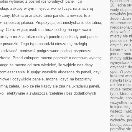
tygodniach 1
olno wybierać z pośród różnorodnych paneli, co
20, jedna st
Robiąc zakupy w tym miejscu, wolno liczyć na znaczną
wody staje 
nawyków jest
o ceny. Można tu znaleźć tanie panele, a również te z
Jeden dzień 
w najlepszej jakości. Propozycja jest niesłychanie dostatnia,
zmarnowane”
niedoskonał
cy. Coraz więcej osób ma teraz podłogi na ogrzewanie
żeby wrócić 
mierzy się n
pie tym można także odkryć panele i podkłady pod panele
podnosisz. 
 posadzki. Tego typu posadzki cieszą się rozległą
czymś, co ju
kawie – 5 mi
o zadziwiać, ponieważ podgrzewane podłogi przynoszą
jedna strona
zkania. Przed zakupem można poprosić o darmową wycenę.
minuty odkła
wymyślasz ko
atego że można od razu wiedzieć, ile wyjdzie nas dany
czynność do 
opór. W poło
pomieszczenia. Kupując wszelkie akcesoria do paneli, czyli
krokami wart
eniowe i oczywiście panele, można liczyć na bezpłatny
nawyki fakty
a które robis
mną zaletą, jako że nie każdy się zna na układaniu paneli,
drugie może
o i efektywnie a zwłaszcza rzetelnie i bez dodatkowych
tych, które 
zdrowie, spo
wszystkie na
kolejną list
wstecz i wid
zmieniła two
wyborów, pow
budują poczu
potrafisz si