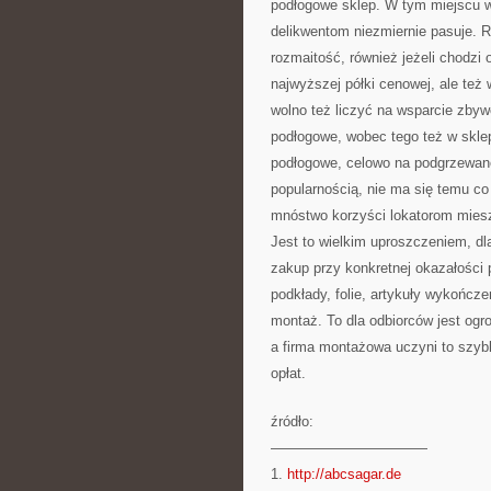
podłogowe sklep. W tym miejscu w
delikwentom niezmiernie pasuje. 
rozmaitość, również jeżeli chodzi 
najwyższej półki cenowej, ale też 
wolno też liczyć na wsparcie zbyw
podłogowe, wobec tego też w skle
podłogowe, celowo na podgrzewane
popularnością, nie ma się temu c
mnóstwo korzyści lokatorom mies
Jest to wielkim uproszczeniem, dl
zakup przy konkretnej okazałości 
podkłady, folie, artykuły wykończ
montaż. To dla odbiorców jest ogro
a firma montażowa uczyni to szybk
opłat.
źródło:
———————————
1.
http://abcsagar.de