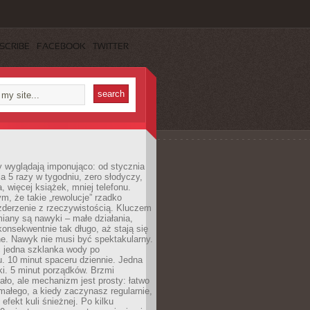
SCRIBE
FACEBOOK
TWITTER
y wyglądają imponująco: od stycznia
nia 5 razy w tygodniu, zero słodyczy,
, więcej książek, mniej telefonu.
m, że takie „rewolucje” rzadko
zderzenie z rzeczywistością. Kluczem
miany są nawyki – małe działania,
onsekwentnie tak długo, aż stają się
e. Nawyk nie musi być spektakularny.
 jedna szklanka wody po
. 10 minut spaceru dziennie. Jedna
ki. 5 minut porządków. Brzmi
ło, ale mechanizm jest prosty: łatwo
ałego, a kiedy zaczynasz regularnie,
efekt kuli śnieżnej. Po kilku