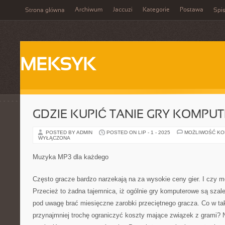
Archiwum
Jaccuzi
Kategorie
Postawa
Strona główna
Spis
MEKSYK
GDZIE KUPIĆ TANIE GRY KOMPU
POSTED BY ADMIN
POSTED ON LIP - 1 - 2025
MOŻLIWOŚĆ K
WYŁĄCZONA
Muzyka MP3 dla każdego
Często gracze bardzo narzekają na za wysokie ceny gier. I czy m
Przecież to żadna tajemnica, iż ogólnie gry komputerowe są szalen
pod uwagę brać miesięczne zarobki przeciętnego gracza. Co w ta
przynajmniej trochę ograniczyć koszty mające związek z grami? Na