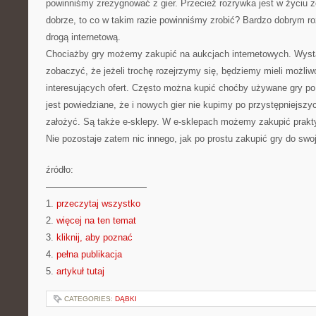
powinniśmy zrezygnować z gier. Przecież rozrywka jest w życiu 
dobrze, to co w takim razie powinniśmy zrobić? Bardzo dobrym ro
drogą internetową.
Chociażby gry możemy zakupić na aukcjach internetowych. Wysta
zobaczyć, że jeżeli trochę rozejrzymy się, będziemy mieli możli
interesujących ofert. Często można kupić choćby używane gry po
jest powiedziane, że i nowych gier nie kupimy po przystępniejsz
założyć. Są także e-sklepy. W e-sklepach możemy zakupić prakt
Nie pozostaje zatem nic innego, jak po prostu zakupić gry do swoje
źródło:
———————————
1.
przeczytaj wszystko
2.
więcej na ten temat
3.
kliknij, aby poznać
4.
pełna publikacja
5.
artykuł tutaj
CATEGORIES:
DĄBKI