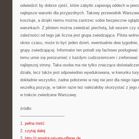
odwiedzić by dobrze zjeść, które zabytki zapierają oddech w piers
najlepsze warunki dla przyjezdnych. Takowy przewodnik Warszaws
kosztuje, a dzięki niemu można zastrzec sobie bezpieczne ogląda
warunkach. Z pilotem można zwiedzać piechotą, lub wozem czy
zależności od tego jak liczna jest grupa zwiedzająca. Pilota woln
okres czasu, może to być jeden dzień, ewentualnie dwa tygodnie,
grupy zwiedzającej. Informator ten potrafi się fachowo posługiwać
temu umie się porozumieć z każdym cudzoziemcem i zreferować
najlepszej strony. Taka osoba ma nie tylko znaczące doświadczeni
działa, lecz także jest odpowiednio wyedukowana, w kierunku tu
dokładnie wszystko, żadne położenie w niej nie jest dla niego taj
wszelką pozycję, w takim razie też należałoby skorzystać z jego 
w trakcie zwiedzana Warszawy.
źródło:
———————————
1.
pełna treść
2.
czytaj dalej
3.
http://camelot-private-pflege.de