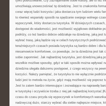
tylko podróżowanie, czy zaznajamianie sobie kultury, ale to też in
umożliwiają unowocześniać tę dziedzinę. Jest to znakomita forma
coraz więcej ludzi korzysta i jaka dostarcza tym ludziom wielu f
to również wspaniały sposób na spędzanie swojego wolnego czas
wypoczynek, który dostarcza turystyka. W dzisiejszych czasach,
dostępowi do wiadomości, jest możliwość wyjątkowo dokładnie pr
podróży, co też bardzo dobrze oddziałuje na dziedzinę, jaką jest 
wybrać trasę, jaką będzie się w celach turystycznych podróżować
teraźniejszych czasach posiada turystyka są bardzo dobre i dla 
niesamowicie komfortowe, co powoduje, że ta dziedzina jest tak c
sobie zapomnieć. Jak najbardziej turystyka, jest dziedziną jaką 
wszelkie możliwe sposoby, gdyż w taki sposób można wpływać na
dziedzina ulegała dalszemu postępowi, z czego wszyscy na pewn
korzyści. Należy pamiętać, że turystyka to nie wyłącznie podróżo
ludzi jest to metoda na życie, gdyż mają możliwość się poprzez t
Jest to zatem bardzo interesujące i zezwalające na naprawdę ba
w turystykę i oczywiście trzeba z niej jak najbardziej korzystać.
czasu do czasu przyda się wypoczynek w komfortowych warunkac
nadzwyczaj dużo, starczy wybrać dla siebie najlepsze miejsce, k