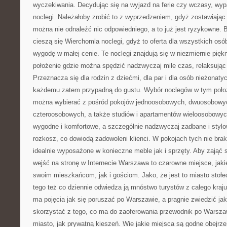
wyczekiwania. Decydując się na wyjazd na ferie czy wczasy, wy
noclegi. Należałoby zrobić to z wyprzedzeniem, gdyż zostawiając
można nie odnaleźć nic odpowiedniego, a to już jest ryzykowne. 
cieszą się Wierchomla noclegi, gdyż to oferta dla wszystkich osó
wygodę w małej cenie. Te noclegi znajdują się w niezmiernie piękne
położenie gdzie można spędzić nadzwyczaj mile czas, relaksując
Przeznacza się dla rodzin z dziećmi, dla par i dla osób nieżonaty
każdemu zatem przypadną do gustu. Wybór noclegów w tym położen
można wybierać z pośród pokojów jednoosobowych, dwuosobowy
czteroosobowych, a także studiów i apartamentów wieloosobowyc
wygodne i komfortowe, a szczególnie nadzwyczaj zadbane i stylo
rozkosz, co dowiodą zadowoleni klienci. W pokojach tych nie bra
idealnie wyposażone w konieczne meble jak i sprzęty. Aby zająć s
wejść na stronę w Internecie Warszawa to czarowne miejsce, jak
swoim mieszkańcom, jak i gościom. Jako, że jest to miasto stoł
tego też co dziennie odwiedza ją mnóstwo turystów z całego kraju
ma pojęcia jak się poruszać po Warszawie, a pragnie zwiedzić jak
skorzystać z tego, co ma do zaoferowania przewodnik po Warsza
miasto, jak prywatną kieszeń. Wie jakie miejsca są godne obejrzen