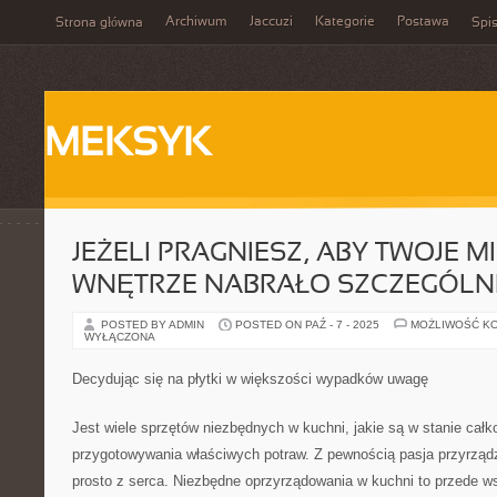
Archiwum
Jaccuzi
Kategorie
Postawa
Strona główna
Spis
MEKSYK
JEŻELI PRAGNIESZ, ABY TWOJE 
WNĘTRZE NABRAŁO SZCZEGÓL
POSTED BY ADMIN
POSTED ON PAŹ - 7 - 2025
MOŻLIWOŚĆ K
WYŁĄCZONA
Decydując się na płytki w większości wypadków uwagę
Jest wiele sprzętów niezbędnych w kuchni, jakie są w stanie ca
przygotowywania właściwych potraw. Z pewnością pasja przyrządzan
prosto z serca. Niezbędne oprzyrządowania w kuchni to przede w