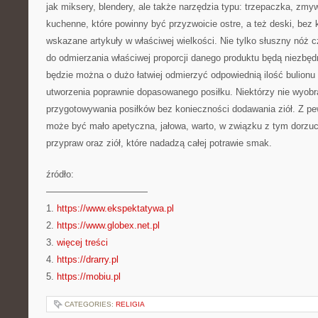
jak miksery, blendery, ale także narzędzia typu: trzepaczka, zm
kuchenne, które powinny być przyzwoicie ostre, a też deski, bez k
wskazane artykuły w właściwej wielkości. Nie tylko słuszny nóż c
do odmierzania właściwej proporcji danego produktu będą niezbędn
będzie można o dużo łatwiej odmierzyć odpowiednią ilość bulionu 
utworzenia poprawnie dopasowanego posiłku. Niektórzy nie wyobr
przygotowywania posiłków bez konieczności dodawania ziół. Z pe
może być mało apetyczna, jałowa, warto, w związku z tym dorzuci
przypraw oraz ziół, które nadadzą całej potrawie smak.
źródło:
———————————
1.
https://www.ekspektatywa.pl
2.
https://www.globex.net.pl
3.
więcej treści
4.
https://drarry.pl
5.
https://mobiu.pl
CATEGORIES:
RELIGIA