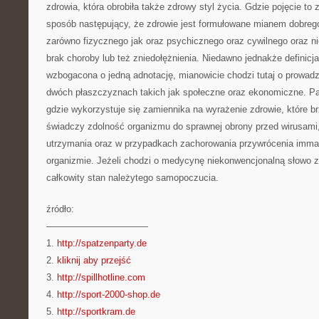
zdrowia, która obrobiła także zdrowy styl życia. Gdzie pojęcie t
sposób następujący, że zdrowie jest formułowane mianem dobre
zarówno fizycznego jak oraz psychicznego oraz cywilnego oraz ni
brak choroby lub też zniedołężnienia. Niedawno jednakże definicj
wzbogacona o jedną adnotację, mianowicie chodzi tutaj o prowad
dwóch płaszczyznach takich jak społeczne oraz ekonomiczne. P
gdzie wykorzystuje się zamiennika na wyrażenie zdrowie, które 
świadczy zdolność organizmu do sprawnej obrony przed wirusami,
utrzymania oraz w przypadkach zachorowania przywrócenia imma
organizmie. Jeżeli chodzi o medycynę niekonwencjonalną słowo zd
całkowity stan należytego samopoczucia.
źródło:
———————————
1.
http://spatzenparty.de
2.
kliknij aby przejść
3.
http://spillhotline.com
4.
http://sport-2000-shop.de
5.
http://sportkram.de