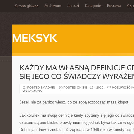
Archiwum
Jaccuzi
Kategorie
Postawa
Strona główna
Spis
MEKSYK
KAŻDY MA WŁASNĄ DEFINICJE 
SIĘ JEGO CO ŚWIADCZY WYRAŻE
POSTED BY ADMIN
POSTED ON SIE - 16 - 2025
MOŻLIWOŚĆ 
WYŁĄCZONA
Jeżeli nie za bardzo wiesz, co ze sobą rozpocząć masz kłopot
Jakikolwiek ma swoją definicje kiedy spytamy się jego co świadc
czasem są one bliskie prawdy niemniej jednak bywa tak że w ogóle
Definicja zdrowia została już zapisana w 1948 roku w konstytucji 