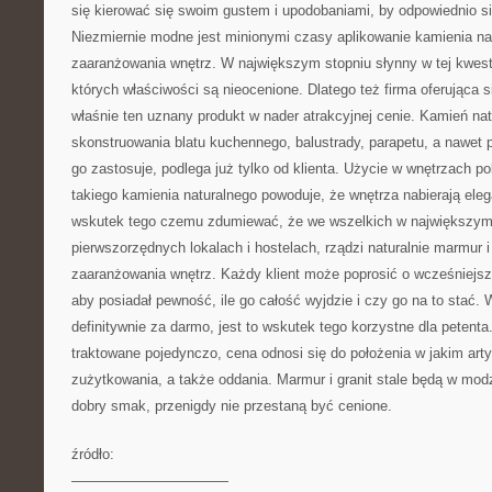
się kierować się swoim gustem i upodobaniami, by odpowiednio 
Niezmiernie modne jest minionymi czasy aplikowanie kamienia na
zaaranżowania wnętrz. W największym stopniu słynny w tej kwestii
których właściwości są nieocenione. Dlatego też firma oferująca s
właśnie ten uznany produkt w nader atrakcyjnej cenie. Kamień na
skonstruowania blatu kuchennego, balustrady, parapetu, a nawet p
go zastosuje, podlega już tylko od klienta. Użycie w wnętrzach 
takiego kamienia naturalnego powoduje, że wnętrza nabierają eleg
wskutek tego czemu zdumiewać, że we wszelkich w największym 
pierwszorzędnych lokalach i hostelach, rządzi naturalnie marmur i 
zaaranżowania wnętrz. Każdy klient może poprosić o wcześniejs
aby posiadał pewność, ile go całość wyjdzie i czy go na to stać. 
definitywnie za darmo, jest to wskutek tego korzystne dla petent
traktowane pojedynczo, cena odnosi się do położenia w jakim arty
zużytkowania, a także oddania. Marmur i granit stale będą w modz
dobry smak, przenigdy nie przestaną być cenione.
źródło:
———————————