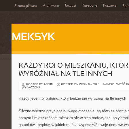
Archiwum
Jaccuzi
Kategorie
Postawa
Strona główna
Spis
MEKSYK
KAŻDY ROI O MIESZKANIU, KTÓR
WYRÓŻNIAŁ NA TLE INNYCH
POSTED BY ADMIN
POSTED ON WRZ - 9 - 2025
MOŻLIWOŚĆ 
WYŁĄCZONA
Każdy jeden roi o domu, który będzie się wyróżniał na tle innych
Śliczne wnętrza przyciągają uwagę otoczenia, są również specjaln
samym i mieszkańcom mieszka się w nich nadzwyczaj przyjemnie.
gatunków i prądów, w jakich można wyposażyć swoje domowe wnę