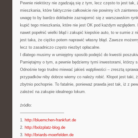
Pewnie niektórzy nie zgadzają się z tym, lecz często to jest tak, 
mieszkania, które faktycznie całkowicie nie powinny ich zainte
uwagę to by bardzo dokładnie zaznajomić się z warszawskim ryn
kupić tego mieszkania, które nie jest OK pod każdym względem.
nawet popełnić wielki błąd i zakupić kiepskie auto, to w sumie z 
jest taka, że ciężko potem naprawić własny błąd. Zawsze może
lecz to zasadniczo często niezbyt opłacalne.
I dlatego musimy w umiejętny sposób podejść do kwestii poszuki
Pamiętajmy o tym, a pewnie będziemy tymi inwestorami, którzy są
Odnośnie tego trudno miewać jakieś wątpliwości – zresztą sprawa
przypadków niby dobrze wiemy co należy robić. Kłopot jest taki, 
zbytnio pochopnie. To fatalnie, ponieważ prawda jest tak, iż z pe
zależeć na zakupie idealnego lokum.
źródło:
———————————
1.
http://bluemchen-frankfurt.de
2.
http://bolzplatz-blog.de
3.
http://briards-moerfelden.de