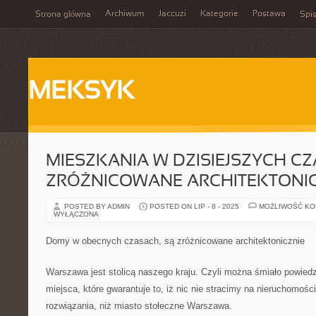
Archiwum
Jaccuzi
Kategorie
Postawa
Strona główna
Spis
MEKSYK
MIESZKANIA W DZISIEJSZYCH CZ
ZRÓŻNICOWANE ARCHITEKTONIC
POSTED BY ADMIN
POSTED ON LIP - 8 - 2025
MOŻLIWOŚĆ K
WYŁĄCZONA
Domy w obecnych czasach, są zróżnicowane architektonicznie
Warszawa jest stolicą naszego kraju. Czyli można śmiało powiedz
miejsca, które gwarantuje to, iż nic nie stracimy na nieruchomośc
rozwiązania, niż miasto stołeczne Warszawa.