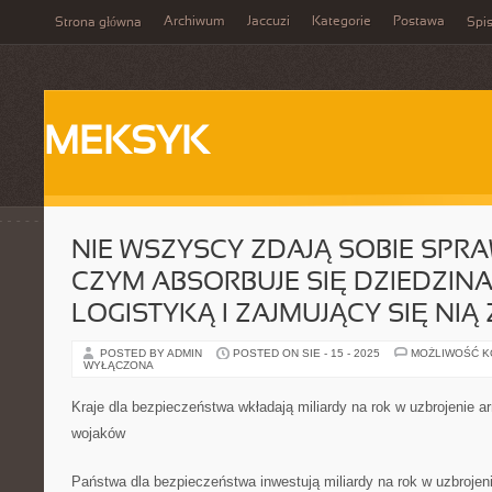
Archiwum
Jaccuzi
Kategorie
Postawa
Strona główna
Spis
MEKSYK
NIE WSZYSCY ZDAJĄ SOBIE SPRA
CZYM ABSORBUJE SIĘ DZIEDZI
LOGISTYKĄ I ZAJMUJĄCY SIĘ N
POSTED BY ADMIN
POSTED ON SIE - 15 - 2025
MOŻLIWOŚĆ 
WYŁĄCZONA
Kraje dla bezpieczeństwa wkładają miliardy na rok w uzbrojenie 
wojaków
Państwa dla bezpieczeństwa inwestują miliardy na rok w uzbrojeni