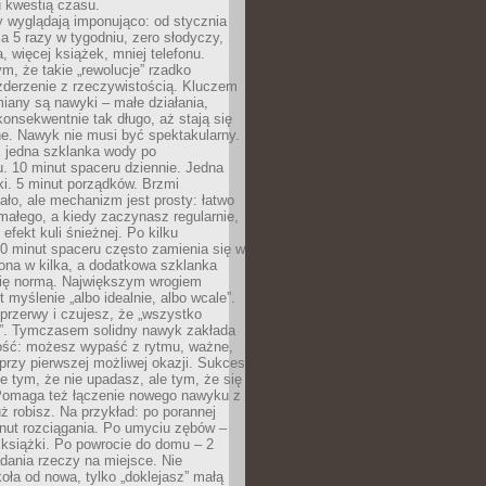
u kwestią czasu.
y wyglądają imponująco: od stycznia
nia 5 razy w tygodniu, zero słodyczy,
, więcej książek, mniej telefonu.
m, że takie „rewolucje” rzadko
zderzenie z rzeczywistością. Kluczem
miany są nawyki – małe działania,
onsekwentnie tak długo, aż stają się
e. Nawyk nie musi być spektakularny.
 jedna szklanka wody po
. 10 minut spaceru dziennie. Jedna
ki. 5 minut porządków. Brzmi
ło, ale mechanizm jest prosty: łatwo
ałego, a kiedy zaczynasz regularnie,
efekt kuli śnieżnej. Po kilku
0 minut spaceru często zamienia się w
rona w kilka, a dodatkowa szklanka
się normą. Największym wrogiem
 myślenie „albo idealnie, albo wcale”.
przerwy i czujesz, że „wszystko
. Tymczasem solidny nawyk zakłada
ość: możesz wypaść z rytmu, ważne,
przy pierwszej możliwej okazji. Sukces
ie tym, że nie upadasz, ale tym, że się
Pomaga też łączenie nowego nawyku z
ż robisz. Na przykład: po porannej
nut rozciągania. Po umyciu zębów –
 książki. Po powrocie do domu – 2
dania rzeczy na miejsce. Nie
ła od nowa, tylko „doklejasz” małą