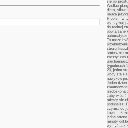
się po prost
Wielkie plan
dieta, siłow
nauka języka
Problem w ty
wytrzymują 
do realnej z
powtarzane k
automatyczn
To może być
przebudzeniu
strona książ
śmiesznie ma
zacząć coś m
uruchamiasz 
tygodniach 1
20, jedna st
wody staje 
nawyków jest
Jeden dzień 
zmarnowane”
niedoskonał
żeby wrócić 
mierzy się n
podnosisz. 
czymś, co ju
kawie – 5 mi
jedna strona
minuty odkła
wymyślasz ko