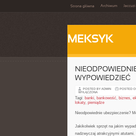
Archiwum
Jaccuzi
Strona główna
MEKSYK
NIEODPOWIEDNIE
WYPOWIEDZIEĆ
POSTED BY ADMIN
POSTED ON
WYŁĄCZONA
Tagi:
banki
,
bankowość
,
biznes
,
e
lokaty
,
pieniądze
Nieodpowiednie ubezpieczenie? M
Jakikolwiek sprzęt na jakim wypa
nadzwyczaj atrakcyjnymi atutami.