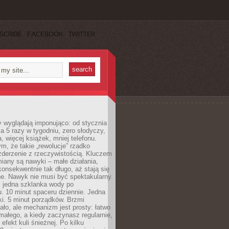
SCRIBE
FACEBOOK
TWITTER
y wyglądają imponująco: od stycznia
nia 5 razy w tygodniu, zero słodyczy,
, więcej książek, mniej telefonu.
m, że takie „rewolucje” rzadko
zderzenie z rzeczywistością. Kluczem
miany są nawyki – małe działania,
onsekwentnie tak długo, aż stają się
e. Nawyk nie musi być spektakularny.
 jedna szklanka wody po
. 10 minut spaceru dziennie. Jedna
ki. 5 minut porządków. Brzmi
ło, ale mechanizm jest prosty: łatwo
ałego, a kiedy zaczynasz regularnie,
efekt kuli śnieżnej. Po kilku