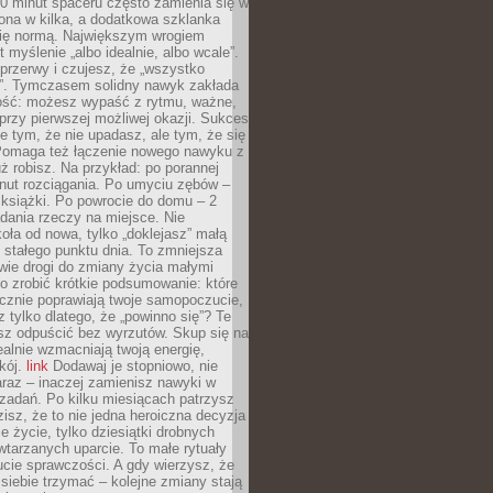
0 minut spaceru często zamienia się w
rona w kilka, a dodatkowa szklanka
się normą. Największym wrogiem
 myślenie „albo idealnie, albo wcale”.
przerwy i czujesz, że „wszystko
. Tymczasem solidny nawyk zakłada
ość: możesz wypaść z rytmu, ważne,
przy pierwszej możliwej okazji. Sukces
ie tym, że nie upadasz, ale tym, że się
Pomaga też łączenie nowego nawyku z
ż robisz. Na przykład: po porannej
nut rozciągania. Po umyciu zębów –
 książki. Po powrocie do domu – 2
dania rzeczy na miejsce. Nie
ła od nowa, tylko „doklejasz” małą
stałego punktu dnia. To zmniejsza
wie drogi do zmiany życia małymi
o zrobić krótkie podsumowanie: które
cznie poprawiają twoje samopoczucie,
z tylko dlatego, że „powinno się”? Te
sz odpuścić bez wyrzutów. Skup się na
realnie wzmacniają twoją energię,
kój.
link
Dodawaj je stopniowo, nie
raz – inaczej zamienisz nawyki w
ę zadań. Po kilku miesiącach patrzysz
zisz, że to nie jedna heroiczna decyzja
je życie, tylko dziesiątki drobnych
tarzanych uparcie. To małe rytuały
cie sprawczości. A gdy wierzysz, że
ę siebie trzymać – kolejne zmiany stają