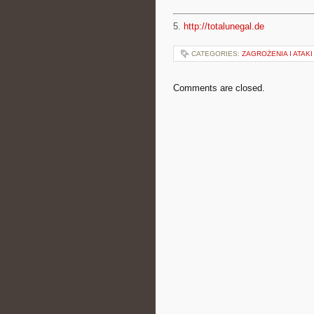
5.
http://totalunegal.de
CATEGORIES:
ZAGROŻENIA I ATAKI
Comments are closed.