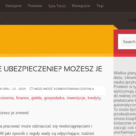
Kategorie
Postawa
Wytagujcie
Tagi
Spis Treści
SUB
 UBEZPIECZENIE? MOŻESZ JE
Wielkie plan
dieta, siłow
nauka języka
Problem w ty
NIEODPOWIEDNIE
 GRU - 13 - 2025
MOŻLIWOŚĆ KOMENTOWANIA
ZOSTAŁA
wytrzymują 
UBEZPIECZENIE?
MOŻESZ
do realnej z
konomia
,
finanse
,
giełda
,
gospodarka
,
inwestycje
,
kredyty
,
JE
powtarzane k
WYPOWIEDZIEĆ
automatyczn
To może być
ożesz je zmienić
przebudzeniu
strona książ
śmiesznie ma
da pracować może odznaczać się niedociągnięciami i
zacząć coś m
uruchamiasz 
 W jaki sposób z reguły wady są odpychające, tudzież