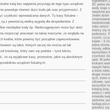
tygodniach 1
iskalne tutaj bez wątpienia przystają do tego typu urządzeń.
20, jedna st
wody staje 
ie powoduje również dużo trudu jak oraz przyjemności. Z
nawyków jest
Jeden dzień 
zyć szybkość wprowadzania danych. Tu kasy fiskalne –
zmarnowane”
ą są z pewnością wielką wygodą dla ekspedientów. Z
niedoskonał
żeby wrócić 
kie niezbędne kody itp. Niedociągnięciem może być dość
mierzy się n
żna rozpocząć pracować na takiej maszynie, ze względu na
podnosisz. 
czymś, co ju
ch kodów, które powinny być porządnie zaprezentowane.
kawie – 5 mi
jedna strona
bowiem są takie, których raczej nie można od tak
minuty odkła
od kreskowy, który nam się podoba – tytuł tekstu.
wymyślasz ko
czynność do 
ić, że są wyjątkowe kasy, przenośne, jakie są absolutnym
opór. W poło
rzedników urządzeń fiskalnych.
krokami wart
nawyki fakty
a które robis
drugie może
tych, które 
zdrowie, spo
wszystkie na
kolejną list
wstecz i wid
zmieniła two
wyborów, pow
budują poczu
potrafisz si