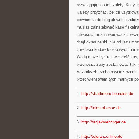
przyciągają nas ich zalety. Kasy f
Należy przyznać, że ich użytkowan
pewnością do błogich wolno zalic
musisz zainstalować kasę fiskaln
łatwością można wprowadzić wszel
długi okres nauki. Nie od razu mo
zawiłości kodów kreskowych, inny
Wadą może być też wielkość kas, 
przenosić, żeby zeskanować taki k
Aczkolwiek trzeba również oznajm
przeciwieństwem tych marnych pop
1.
http://strathmore-beardies.de
2.
http://tales-of-ense.de
3.
http://tanja-boehringer.de
4.
http://toleranzonline.de