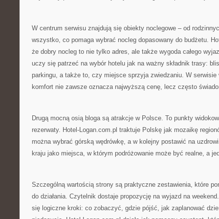
W centrum serwisu znajdują się obiekty noclegowe – od rodzinny
wszystko, co pomaga wybrać nocleg dopasowany do budżetu. Hot
że dobry nocleg to nie tylko adres, ale także wygoda całego wyja
uczy się patrzeć na wybór hotelu jak na ważny składnik trasy: bli
parkingu, a także to, czy miejsce sprzyja zwiedzaniu. W serwisi
komfort nie zawsze oznacza najwyższą cenę, lecz często świadom
Drugą mocną osią bloga są atrakcje w Polsce. To punkty widokowe
rezerwaty. Hotel-Logan.com.pl traktuje Polskę jak mozaikę regio
można wybrać górską wędrówkę, a w kolejny postawić na uzdrowi
kraju jako miejsca, w którym podróżowanie może być realne, a je
Szczególną wartością strony są praktyczne zestawienia, które p
do działania. Czytelnik dostaje propozycję na wyjazd na weekend.
się logiczne kroki: co zobaczyć, gdzie pójść, jak zaplanować dzi