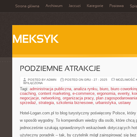
Archiwum
Jaccuzi
Kategorie
Postawa
Strona główna
Spis
MEKSYK
PODZIEMNE ATRAKCJE
POSTED BY ADMIN
POSTED ON GRU - 27 - 2025
MOŻLIWOŚĆ 
WYŁĄCZONA
Tagi:
administracja publiczna
,
analiza rynku
,
biuro
,
biuro coworkin
coaching
,
content marketing
,
e-commerce
,
ergonomia
,
eventy
,
ko
negocjacje
,
networking
,
organizacja pracy
,
plan zagospodarowani
sprzedaż
,
strategia
,
szkolenia biznesowe
,
urbanistyka
,
ustawy
Hotel-Logan.com.pl to blog turystyczny poświęcony Polsce, któr
w sposób wygodny. To kompendium wiedzy dla osób, które chcą 
jednocześnie szukają sprawdzonych wskazówek dotyczących hotel
użyteczny poradnik – tak, by czytelnik mógł zainspirować się be