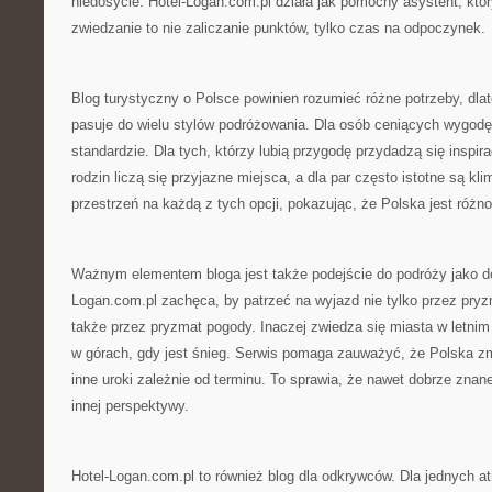
niedosycie. Hotel-Logan.com.pl działa jak pomocny asystent, któ
zwiedzanie to nie zaliczanie punktów, tylko czas na odpoczynek.
Blog turystyczny o Polsce powinien rozumieć różne potrzeby, dla
pasuje do wielu stylów podróżowania. Dla osób ceniących wygodę
standardzie. Dla tych, którzy lubią przygodę przydadzą się inspira
rodzin liczą się przyjazne miejsca, a dla par często istotne są kl
przestrzeń na każdą z tych opcji, pokazując, że Polska jest różn
Ważnym elementem bloga jest także podejście do podróży jako do
Logan.com.pl zachęca, by patrzeć na wyjazd nie tylko przez pry
także przez pryzmat pogody. Inaczej zwiedza się miasta w letni
w górach, gdy jest śnieg. Serwis pomaga zauważyć, że Polska zm
inne uroki zależnie od terminu. To sprawia, że nawet dobrze zna
innej perspektywy.
Hotel-Logan.com.pl to również blog dla odkrywców. Dla jednych at