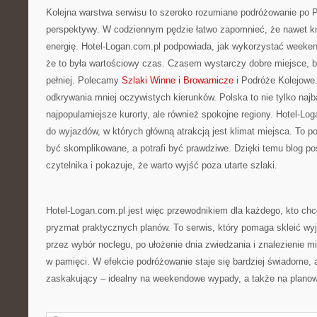
Kolejna warstwa serwisu to szeroko rozumiane podróżowanie po 
perspektywy. W codziennym pędzie łatwo zapomnieć, że nawet k
energię. Hotel-Logan.com.pl podpowiada, jak wykorzystać weeken
że to była wartościowy czas. Czasem wystarczy dobre miejsce, b
pełniej. Polecamy
Szlaki Winne i Browarnicze
i Podróże Kolejowe.
odkrywania mniej oczywistych kierunków. Polska to nie tylko najb
najpopularniejsze kurorty, ale również spokojne regiony. Hotel-
do wyjazdów, w których główną atrakcją jest klimat miejsca. To p
być skomplikowane, a potrafi być prawdziwe. Dzięki temu blog p
czytelnika i pokazuje, że warto wyjść poza utarte szlaki.
Hotel-Logan.com.pl jest więc przewodnikiem dla każdego, kto chc
pryzmat praktycznych planów. To serwis, który pomaga skleić wy
przez wybór noclegu, po ułożenie dnia zwiedzania i znalezienie m
w pamięci. W efekcie podróżowanie staje się bardziej świadome, a 
zaskakujący – idealny na weekendowe wypady, a także na plano