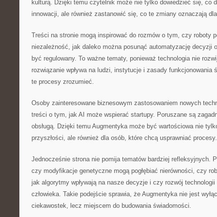
kulturą. Dzięki temu czytelnik może nie tylko dowiedzieć się, co d
innowacji, ale również zastanowić się, co te zmiany oznaczają d
Treści na stronie mogą inspirować do rozmów o tym, czy roboty 
niezależność, jak daleko można posunąć automatyzację decyzji o
być regulowany. To ważne tematy, ponieważ technologia nie rozwi
rozwiązanie wpływa na ludzi, instytucje i zasady funkcjonowani
te procesy zrozumieć.
Osoby zainteresowane biznesowym zastosowaniem nowych technol
treści o tym, jak AI może wspierać startupy. Poruszane są zagad
obsługą. Dzięki temu Augmentyka może być wartościowa nie tylk
przyszłości, ale również dla osób, które chcą usprawniać procesy.
Jednocześnie strona nie pomija tematów bardziej refleksyjnych. Po
czy modyfikacje genetyczne mogą pogłębiać nierówności, czy ro
jak algorytmy wpływają na nasze decyzje i czy rozwój technologii
człowieka. Takie podejście sprawia, że Augmentyka nie jest wyłą
ciekawostek, lecz miejscem do budowania świadomości.