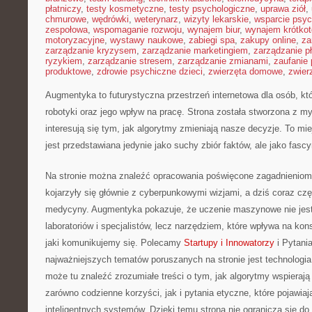
płatniczy
,
testy kosmetyczne
,
testy psychologiczne
,
uprawa ziół
,
chmurowe
,
wędrówki
,
weterynarz
,
wizyty lekarskie
,
wsparcie psyc
zespołowa
,
wspomaganie rozwoju
,
wynajem biur
,
wynajem krótko
motoryzacyjne
,
wystawy naukowe
,
zabiegi spa
,
zakupy online
,
za
zarządzanie kryzysem
,
zarządzanie marketingiem
,
zarządzanie p
ryzykiem
,
zarządzanie stresem
,
zarządzanie zmianami
,
zaufanie 
produktowe
,
zdrowie psychiczne dzieci
,
zwierzęta domowe
,
zwier
Augmentyka to futurystyczna przestrzeń internetowa dla osób, kt
robotyki oraz jego wpływ na pracę. Strona została stworzona z my
interesują się tym, jak algorytmy zmieniają nasze decyzje. To mi
jest przedstawiana jedynie jako suchy zbiór faktów, ale jako fasc
Na stronie można znaleźć opracowania poświęcone zagadnieniom,
kojarzyły się głównie z cyberpunkowymi wizjami, a dziś coraz czę
medycyny. Augmentyka pokazuje, że uczenie maszynowe nie jest
laboratoriów i specjalistów, lecz narzędziem, które wpływa na k
jaki komunikujemy się. Polecamy
Startupy i Innowatorzy
i Pytani
najważniejszych tematów poruszanych na stronie jest technologia
może tu znaleźć zrozumiałe treści o tym, jak algorytmy wspieraj
zarówno codzienne korzyści, jak i pytania etyczne, które pojawia
inteligentnych systemów. Dzięki temu strona nie ogranicza się d