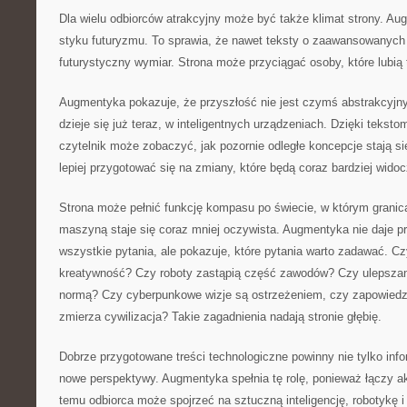
Dla wielu odbiorców atrakcyjny może być także klimat strony. Au
styku futuryzmu. To sprawia, że nawet teksty o zaawansowanych
futurystyczny wymiar. Strona może przyciągać osoby, które lubią 
Augmentyka pokazuje, że przyszłość nie jest czymś abstrakcyjn
dzieje się już teraz, w inteligentnych urządzeniach. Dzięki tekst
czytelnik może zobaczyć, jak pozornie odległe koncepcje stają 
lepiej przygotować się na zmiany, które będą coraz bardziej widoc
Strona może pełnić funkcję kompasu po świecie, w którym grani
maszyną staje się coraz mniej oczywista. Augmentyka nie daje p
wszystkie pytania, ale pokazuje, które pytania warto zadawać. C
kreatywność? Czy roboty zastąpią część zawodów? Czy ulepszanie
normą? Czy cyberpunkowe wizje są ostrzeżeniem, czy zapowiedzi
zmierza cywilizacja? Takie zagadnienia nadają stronie głębię.
Dobrze przygotowane treści technologiczne powinny nie tylko inf
nowe perspektywy. Augmentyka spełnia tę rolę, ponieważ łączy ak
temu odbiorca może spojrzeć na sztuczną inteligencję, robotykę i