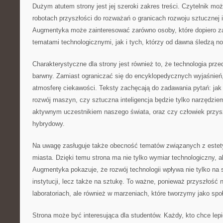
Dużym atutem strony jest jej szeroki zakres treści. Czytelnik mo
robotach przyszłości do rozważań o granicach rozwoju sztucznej in
Augmentyka może zainteresować zarówno osoby, które dopiero z
tematami technologicznymi, jak i tych, którzy od dawna śledzą no
Charakterystyczne dla strony jest również to, że technologia prz
barwny. Zamiast ograniczać się do encyklopedycznych wyjaśnie
atmosferę ciekawości. Teksty zachęcają do zadawania pytań: ja
rozwój maszyn, czy sztuczna inteligencja będzie tylko narzędzie
aktywnym uczestnikiem naszego świata, oraz czy człowiek przysz
hybrydowy.
Na uwagę zasługuje także obecność tematów związanych z estet
miasta. Dzięki temu strona ma nie tylko wymiar technologiczny, a
Augmentyka pokazuje, że rozwój technologii wpływa nie tylko na s
instytucji, lecz także na sztukę. To ważne, ponieważ przyszłość 
laboratoriach, ale również w marzeniach, które tworzymy jako sp
Strona może być interesująca dla studentów. Każdy, kto chce lepi