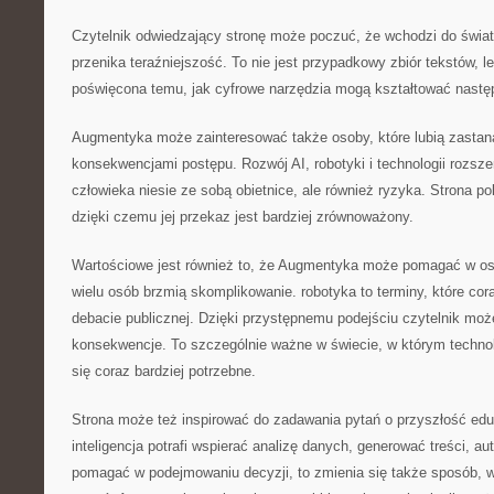
Czytelnik odwiedzający stronę może poczuć, że wchodzi do świat
przenika teraźniejszość. To nie jest przypadkowy zbiór tekstów, 
poświęcona temu, jak cyfrowe narzędzia mogą kształtować nastę
Augmentyka może zainteresować także osoby, które lubią zastan
konsekwencjami postępu. Rozwój AI, robotyki i technologii rozsz
człowieka niesie ze sobą obietnice, ale również ryzyka. Strona p
dzięki czemu jej przekaz jest bardziej zrównoważony.
Wartościowe jest również to, że Augmentyka może pomagać w osw
wielu osób brzmią skomplikowanie. robotyka to terminy, które cora
debacie publicznej. Dzięki przystępnemu podejściu czytelnik mo
konsekwencje. To szczególnie ważne w świecie, w którym techno
się coraz bardziej potrzebne.
Strona może też inspirować do zadawania pytań o przyszłość eduk
inteligencja potrafi wspierać analizę danych, generować treści, 
pomagać w podejmowaniu decyzji, to zmienia się także sposób, w 