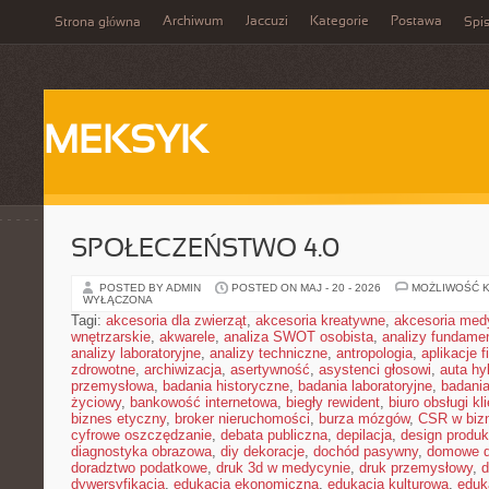
Archiwum
Jaccuzi
Kategorie
Postawa
Strona główna
Spis
MEKSYK
SPOŁECZEŃSTWO 4.0
POSTED BY ADMIN
POSTED ON MAJ - 20 - 2026
MOŻLIWOŚĆ 
WYŁĄCZONA
Tagi:
akcesoria dla zwierząt
,
akcesoria kreatywne
,
akcesoria med
wnętrzarskie
,
akwarele
,
analiza SWOT osobista
,
analizy fundame
analizy laboratoryjne
,
analizy techniczne
,
antropologia
,
aplikacje 
zdrowotne
,
archiwizacja
,
asertywność
,
asystenci głosowi
,
auta h
przemysłowa
,
badania historyczne
,
badania laboratoryjne
,
badani
życiowy
,
bankowość internetowa
,
biegły rewident
,
biuro obsługi kl
biznes etyczny
,
broker nieruchomości
,
burza mózgów
,
CSR w biz
cyfrowe oszczędzanie
,
debata publiczna
,
depilacja
,
design produk
diagnostyka obrazowa
,
diy dekoracje
,
dochód pasywny
,
domowe d
doradztwo podatkowe
,
druk 3d w medycynie
,
druk przemysłowy
,
d
dywersyfikacja
,
edukacja ekonomiczna
,
edukacja kulturowa
,
eduk