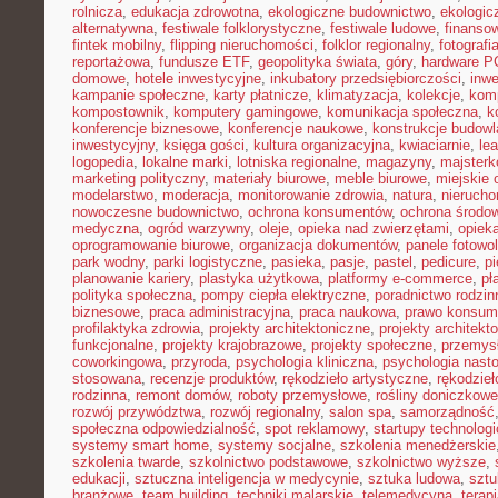
rolnicza
,
edukacja zdrowotna
,
ekologiczne budownictwo
,
ekologic
alternatywna
,
festiwale folklorystyczne
,
festiwale ludowe
,
finansow
fintek mobilny
,
flipping nieruchomości
,
folklor regionalny
,
fotograf
reportażowa
,
fundusze ETF
,
geopolityka świata
,
góry
,
hardware P
domowe
,
hotele inwestycyjne
,
inkubatory przedsiębiorczości
,
inwe
kampanie społeczne
,
karty płatnicze
,
klimatyzacja
,
kolekcje
,
kom
kompostownik
,
komputery gamingowe
,
komunikacja społeczna
,
k
konferencje biznesowe
,
konferencje naukowe
,
konstrukcje budow
inwestycyjny
,
księga gości
,
kultura organizacyjna
,
kwiaciarnie
,
le
logopedia
,
lokalne marki
,
lotniska regionalne
,
magazyny
,
majster
marketing polityczny
,
materiały biurowe
,
meble biurowe
,
miejskie 
modelarstwo
,
moderacja
,
monitorowanie zdrowia
,
natura
,
nierucho
nowoczesne budownictwo
,
ochrona konsumentów
,
ochrona środo
medyczna
,
ogród warzywny
,
oleje
,
opieka nad zwierzętami
,
opiek
oprogramowanie biurowe
,
organizacja dokumentów
,
panele fotowo
park wodny
,
parki logistyczne
,
pasieka
,
pasje
,
pastel
,
pedicure
,
p
planowanie kariery
,
plastyka użytkowa
,
platformy e-commerce
,
pł
polityka społeczna
,
pompy ciepła elektryczne
,
poradnictwo rodzin
biznesowe
,
praca administracyjna
,
praca naukowa
,
prawo konsum
profilaktyka zdrowia
,
projekty architektoniczne
,
projekty architekt
funkcjonalne
,
projekty krajobrazowe
,
projekty społeczne
,
przemys
coworkingowa
,
przyroda
,
psychologia kliniczna
,
psychologia nast
stosowana
,
recenzje produktów
,
rękodzieło artystyczne
,
rękodzieł
rodzinna
,
remont domów
,
roboty przemysłowe
,
rośliny doniczkowe
rozwój przywództwa
,
rozwój regionalny
,
salon spa
,
samorządność
społeczna odpowiedzialność
,
spot reklamowy
,
startupy technolog
systemy smart home
,
systemy socjalne
,
szkolenia menedżerskie
szkolenia twarde
,
szkolnictwo podstawowe
,
szkolnictwo wyższe
,
edukacji
,
sztuczna inteligencja w medycynie
,
sztuka ludowa
,
sztu
branżowe
,
team building
,
techniki malarskie
,
telemedycyna
,
terap