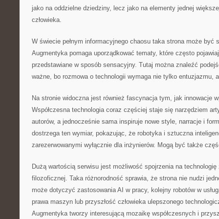
jako na oddzielne dziedziny, lecz jako na elementy jednej większe
człowieka.
W świecie pełnym informacyjnego chaosu taka strona może być s
Augmentyka pomaga uporządkować tematy, które często pojawiają
przedstawiane w sposób sensacyjny. Tutaj można znaleźć podejśc
ważne, bo rozmowa o technologii wymaga nie tylko entuzjazmu, a
Na stronie widoczna jest również fascynacja tym, jak innowacje wp
Współczesna technologia coraz częściej staje się narzędziem arty
autorów, a jednocześnie sama inspiruje nowe style, narracje i fo
dostrzega ten wymiar, pokazując, że robotyka i sztuczna intelig
zarezerwowanymi wyłącznie dla inżynierów. Mogą być także częś
Dużą wartością serwisu jest możliwość spojrzenia na technologię
filozoficznej. Taka różnorodność sprawia, że strona nie nudzi jed
może dotyczyć zastosowania AI w pracy, kolejny robotów w usług
prawa maszyn lub przyszłość człowieka ulepszonego technologicz
Augmentyka tworzy interesującą mozaikę współczesnych i przysz