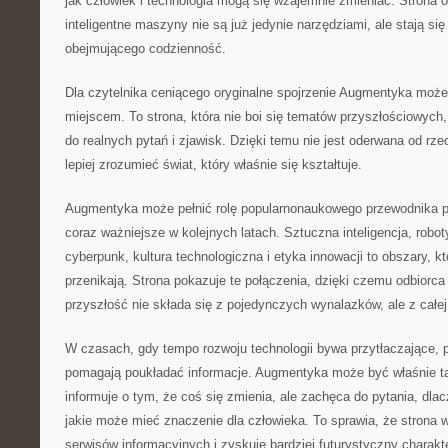
jak człowiek i technologia mogą się wzajemnie zmieniać. Strona 
inteligentne maszyny nie są już jedynie narzędziami, ale stają s
obejmującego codzienność.
Dla czytelnika ceniącego oryginalne spojrzenie Augmentyka może
miejscem. To strona, która nie boi się tematów przyszłościowych,
do realnych pytań i zjawisk. Dzięki temu nie jest oderwana od rz
lepiej zrozumieć świat, który właśnie się kształtuje.
Augmentyka może pełnić rolę popularnonaukowego przewodnika p
coraz ważniejsze w kolejnych latach. Sztuczna inteligencja, robo
cyberpunk, kultura technologiczna i etyka innowacji to obszary, k
przenikają. Strona pokazuje te połączenia, dzięki czemu odbiorc
przyszłość nie składa się z pojedynczych wynalazków, ale z całej
W czasach, gdy tempo rozwoju technologii bywa przytłaczające, p
pomagają poukładać informacje. Augmentyka może być właśnie ta
informuje o tym, że coś się zmienia, ale zachęca do pytania, dla
jakie może mieć znaczenie dla człowieka. To sprawia, że strona w
serwisów informacyjnych i zyskuje bardziej futurystyczny charakte