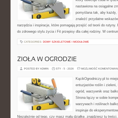
nastawiona na osiągalne zm
pomyślana tak, aby każdy, 
znaleźć przydatne wskazówk
narzędzia i inspiracje, które pomagają przejść od teorii do rutyn
do zdrowego stylu życia i Fit przepisy dla całej rodziny. W centr
CATEGORIES:
DOMY SZKIELETOWE I MODUŁOWE
ZIOŁA W OGRODZIE
POSTED BY ADMIN
STY - 5 - 2026
MOŻLIWOŚĆ KOMENTOWAN
KącikOgrodniczy.pl to miej
entuzjastów roślin i zieleni
ogród, warzywnik oraz balk
Strona łączy w sobie komp
warzywach i roślinach balk
inspiruje do eksperymentow
Niezależnie od tego, czy masz małą działkę, znajdziesz tu treści