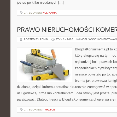
jesteś po kilku nieudanych […]
CATEGORIES:
KULINARIA
PRAWO NIERUCHOMOŚCI KOME
POSTED BY ADMIN
STY - 6 - 2026
MOŻLIWOŚĆ KOMENTOWAN
BlogdlaKonsumenta.pl to ko
który skupia się na tym, c
najbardziej boli: prawach 
zagadnieniach cywilistyczn
miejsce powstało po to, aby
brzmią jak prawnicza łami
działania, dzięki któremu potrafisz skutecznie zareagować w spo
usługodawcą, firmą lub kontrahentem. Idea strony jest prosta: p
paraliżować. Dlatego treści w BlogdlaKonsumenta.pl opierają się 
CATEGORIES:
PYRZYCE