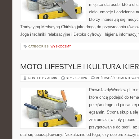
miejsce dla osób, które chc
ciało, emocje i codzienne n
którzy interesują się medyc
Tradycyjną Medycyną Chińską jako drogą do przywracania równowa
Joga i techniki relaksacyjne i Detoks cyfrowy i higiena informacyj
CATEGORIES:
WYSKOCZMY
MOTO LIFESTYLE I KULTURA KI
POSTED BY ADMIN
STY - 6 - 2026
MOŻLIWOŚĆ KOMENTOWAN
PrawoJazdyWroclaw.pl to m
które chcą podejść do tema
przejść drogę od pierwszej 
egzamin. Strona skupia się
zrozumiała, a cały proces 
przygotowanie do teorii, a
stał się uporządkowany. Niezależnie od tego, czy dopiero zaczyn