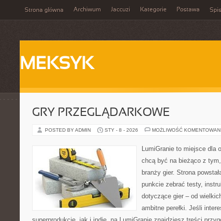
Archiwum
Jaccuzi
Kategorie
Postawa
Strona główna
Spis
MEKSYK
GRY PRZEGLĄDARKOWE
POSTED BY ADMIN
STY - 8 - 2026
MOŻLIWOŚĆ KOMENTOWAN
LumiGranie to miejsce dla o
chcą być na bieżąco z tym, 
branży gier. Strona powstał
punkcie zebrać testy, instr
dotyczące gier – od wielkic
ambitne perełki. Jeśli inte
superprodukcje, jak i indie, na LumiGranie znajdziesz treści prz