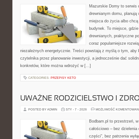
Mazurskie Domy to serwis d
drewnianym domu, planują
miejsca do życia albo chcą 
budynek. To miejsce, gdzie 
drewnianych, praktyczne po
coraz popularniejsze rozwi
niezależnych energetycznie. Treści powstają z myślą o tym, aby 
czytelnika przez planowanie inwestycji, a jednocześnie dać solidn
konkretów, które można wdrożyć w […]
CATEGORIES:
PRZEPISY KETO
UWAŻNE RODZICIELSTWO I ZDR
POSTED BY ADMIN
STY - 7 - 2026
MOŻLIWOŚĆ KOMENTOWAN
Bodbam.pl to przestrzeń, w k
całościowo – bez dzielenia 
części”, bez patrzenia wył