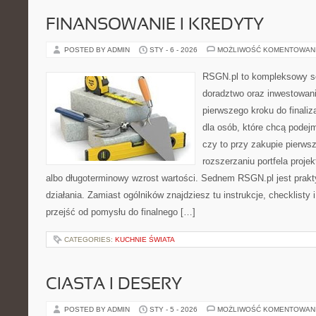
FINANSOWANIE I KREDYTY
POSTED BY ADMIN
STY - 6 - 2026
MOŻLIWOŚĆ KOMENTOWAN
RSGN.pl to kompleksowy se
doradztwo oraz inwestowan
pierwszego kroku do finaliz
dla osób, które chcą pode
czy to przy zakupie pierws
rozszerzaniu portfela proje
albo długoterminowy wzrost wartości. Sednem RSGN.pl jest prak
działania. Zamiast ogólników znajdziesz tu instrukcje, checklisty
przejść od pomysłu do finalnego […]
CATEGORIES:
KUCHNIE ŚWIATA
CIASTA I DESERY
POSTED BY ADMIN
STY - 5 - 2026
MOŻLIWOŚĆ KOMENTOWAN