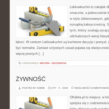
Lekkowkuchni to zakątek dl
smacznie, a jednocześnie l
w stylu zbilansowanym, gdz
rozsądną kalorycznością. S
tych, którzy szukają sycący
odchudzonych wersji klasy
łakoci. W centrum Lekkowkuchni są kuchenne decyzje i pomysł, 
być normalne. Zamiast sztywnych zasad pojawia się elastyczność
więcej prostych […]
CATEGORIES:
MATURA - GEOGRAFIA
ŻYWNOŚĆ
POSTED BY ADMIN
STY - 5 - 2026
MOŻLIWOŚĆ KOMENTOWAN
OKdieta.pl to miejsce, w k
spotyka się z codziennością
który obiecuje cuda w tydzi