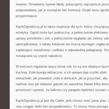
niuanse. Omawiamy typowe błędy, pokazujemy najczęstsze przy
podpowiadamy, jak je rozwiązać bez frustracji. Dzięki temu ogrodn
przyjemniejsze.
KącikOgrodniczy.pl to także inspiracje dla tych, którzy chcą łącz
estetyką. Ogród może być praktyczny, a jednocześnie efektowny
uprawy pomidorów i ziół, a jednocześnie wyglądać jak zielony s
uporządkowany, a rabaty kwiatowe nie muszą wymagać ciągłej wal
zaplanujesz nasadzenia i zadbasz o odpowiednią pielęgnację. St
rozwiązania są często najtańsze.
W treściach regularnie wraca temat ziół, bo są one idealnym łąc
kuchnią. Zioła bywają wdzięczne, a ich uprawa daje szybki efekt.
wskazówki, jak prowadzić zioła w donicach, jak je przycinać, aby
nadmiar oraz jak dobierać gatunki do warunków. Nawet kilka don
przestrzeń i sprawić, że balkonu czy parapetu będziesz używać c
KącikOgrodniczy.pl jest dla Ciebie, jeśli chcesz mieć jasny plan,
oraz osiągać efekt bez przypadkowości. To strona, która pomaga p