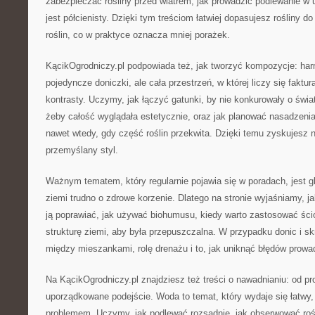
zabezpieczać rośliny przed wiatrem, jak prowadzić podlewanie w u
jest półcienisty. Dzięki tym treściom łatwiej dopasujesz rośliny d
roślin, co w praktyce oznacza mniej porażek.
KącikOgrodniczy.pl podpowiada też, jak tworzyć kompozycje: harmo
pojedyncze doniczki, ale cała przestrzeń, w której liczy się faktur
kontrasty. Uczymy, jak łączyć gatunki, by nie konkurowały o świat
żeby całość wyglądała estetycznie, oraz jak planować nasadzenia
nawet wtedy, gdy część roślin przekwita. Dzięki temu zyskujesz ni
przemyślany styl.
Ważnym tematem, który regularnie pojawia się w poradach, jest gl
ziemi trudno o zdrowe korzenie. Dlatego na stronie wyjaśniamy, j
ją poprawiać, jak używać biohumusu, kiedy warto zastosować śció
strukturę ziemi, aby była przepuszczalna. W przypadku donic i 
między mieszankami, rolę drenażu i to, jak uniknąć błędów prowa
Na KącikOgrodniczy.pl znajdziesz też treści o nawadnianiu: od pr
uporządkowane podejście. Woda to temat, który wydaje się łatwy
problemem. Uczymy, jak podlewać rozsądnie, jak obserwować roś