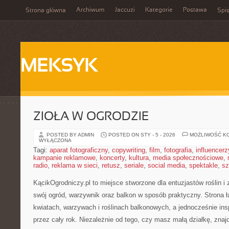
Archiwum
Jaccuzi
Kategorie
Postawa
Strona główna
Spis
MEKSYK
ZIOŁA W OGRODZIE
POSTED BY ADMIN
POSTED ON STY - 5 - 2026
MOŻLIWOŚĆ K
WYŁĄCZONA
Tagi:
aparat fotograficzny
,
copywriting
,
film
,
fotografia
,
influencerz
kampanie reklamowe
,
koncerty
,
kultura
,
media społecznościowe
,
radio
,
reklama w sieci
,
retusz
,
seriale
,
social media
,
spektakle
,
sz
KącikOgrodniczy.pl to miejsce stworzone dla entuzjastów roślin i z
swój ogród, warzywnik oraz balkon w sposób praktyczny. Strona
kwiatach, warzywach i roślinach balkonowych, a jednocześnie in
przez cały rok. Niezależnie od tego, czy masz małą działkę, znajdz