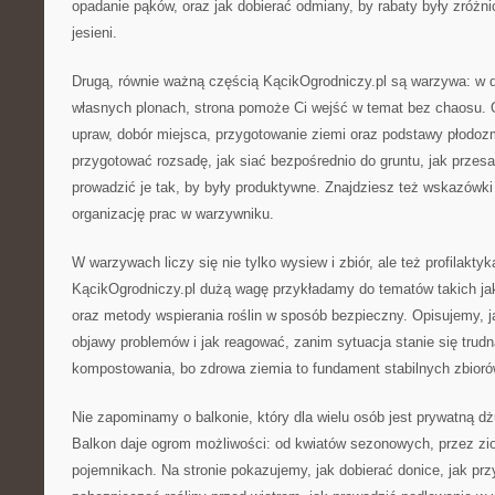
opadanie pąków, oraz jak dobierać odmiany, by rabaty były zróżn
jesieni.
Drugą, równie ważną częścią KącikOgrodniczy.pl są warzywa: w d
własnych plonach, strona pomoże Ci wejść w temat bez chaosu
upraw, dobór miejsca, przygotowanie ziemi oraz podstawy płodo
przygotować rozsadę, jak siać bezpośrednio do gruntu, jak przesa
prowadzić je tak, by były produktywne. Znajdziesz też wskazówki 
organizację prac w warzywniku.
W warzywach liczy się nie tylko wysiew i zbiór, ale też profilaktyk
KącikOgrodniczy.pl dużą wagę przykładamy do tematów takich jak
oraz metody wspierania roślin w sposób bezpieczny. Opisujemy, 
objawy problemów i jak reagować, zanim sytuacja stanie się trud
kompostowania, bo zdrowa ziemia to fundament stabilnych zbioró
Nie zapominamy o balkonie, który dla wielu osób jest prywatną d
Balkon daje ogrom możliwości: od kwiatów sezonowych, przez zi
pojemnikach. Na stronie pokazujemy, jak dobierać donice, jak pr