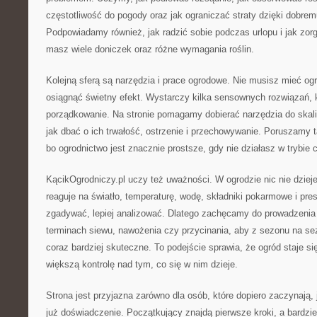
częstotliwość do pogody oraz jak ograniczać straty dzięki dobrem
Podpowiadamy również, jak radzić sobie podczas urlopu i jak zo
masz wiele doniczek oraz różne wymagania roślin.
Kolejną sferą są narzędzia i prace ogrodowe. Nie musisz mieć o
osiągnąć świetny efekt. Wystarczy kilka sensownych rozwiązań, kt
porządkowanie. Na stronie pomagamy dobierać narzędzia do skal
jak dbać o ich trwałość, ostrzenie i przechowywanie. Poruszamy 
bo ogrodnictwo jest znacznie prostsze, gdy nie działasz w trybie
KącikOgrodniczy.pl uczy też uważności. W ogrodzie nic nie dzieje
reaguje na światło, temperaturę, wodę, składniki pokarmowe i pre
zgadywać, lepiej analizować. Dlatego zachęcamy do prowadzenia 
terminach siewu, nawożenia czy przycinania, aby z sezonu na sez
coraz bardziej skuteczne. To podejście sprawia, że ogród staje s
większą kontrolę nad tym, co się w nim dzieje.
Strona jest przyjazna zarówno dla osób, które dopiero zaczynają, j
już doświadczenie. Początkujący znajdą pierwsze kroki, a bardz