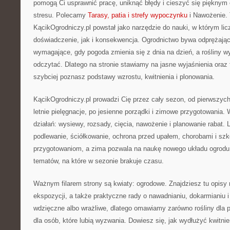
pomogą Ci usprawnić pracę, uniknąć błędy i cieszyć się piękny
stresu. Polecamy
Tarasy, patia i strefy wypoczynku
i Nawożenie. T
KącikOgrodniczy.pl powstał jako narzędzie do nauki, w którym lic
doświadczenie, jak i konsekwencja. Ogrodnictwo bywa odprężające
wymagające, gdy pogoda zmienia się z dnia na dzień, a rośliny wy
odczytać. Dlatego na stronie stawiamy na jasne wyjaśnienia oraz t
szybciej poznasz podstawy wzrostu, kwitnienia i plonowania.
KącikOgrodniczy.pl prowadzi Cię przez cały sezon, od pierwszyc
letnie pielęgnacje, po jesienne porządki i zimowe przygotowania.
działań: wysiewy, rozsady, cięcia, nawożenie i planowanie rabat. 
podlewanie, ściółkowanie, ochrona przed upałem, chorobami i szk
przygotowaniom, a zima pozwala na naukę nowego układu ogrodu 
tematów, na które w sezonie brakuje czasu.
Ważnym filarem strony są kwiaty: ogrodowe. Znajdziesz tu opisy 
ekspozycji, a także praktyczne rady o nawadnianiu, dokarmianiu 
wdzięczne albo wrażliwe, dlatego omawiamy zarówno rośliny dla p
dla osób, które lubią wyzwania. Dowiesz się, jak wydłużyć kwitni