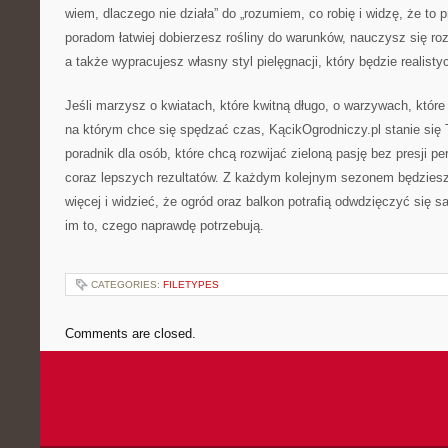
wiem, dlaczego nie działa” do „rozumiem, co robię i widzę, że to pr
poradom łatwiej dobierzesz rośliny do warunków, nauczysz się r
a także wypracujesz własny styl pielęgnacji, który będzie realisty
Jeśli marzysz o kwiatach, które kwitną długo, o warzywach, które 
na którym chce się spędzać czas, KącikOgrodniczy.pl stanie się 
poradnik dla osób, które chcą rozwijać zieloną pasję bez presji pe
coraz lepszych rezultatów. Z każdym kolejnym sezonem będziesz
więcej i widzieć, że ogród oraz balkon potrafią odwdzięczyć się s
im to, czego naprawdę potrzebują.
CATEGORIES:
FILETYPES
Comments are closed.