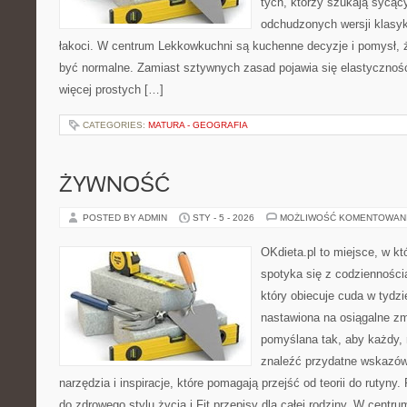
tych, którzy szukają sycący
odchudzonych wersji klasy
łakoci. W centrum Lekkowkuchni są kuchenne decyzje i pomysł, 
być normalne. Zamiast sztywnych zasad pojawia się elastyczność
więcej prostych […]
CATEGORIES:
MATURA - GEOGRAFIA
ŻYWNOŚĆ
POSTED BY ADMIN
STY - 5 - 2026
MOŻLIWOŚĆ KOMENTOWAN
OKdieta.pl to miejsce, w k
spotyka się z codziennością
który obiecuje cuda w tydzi
nastawiona na osiągalne zm
pomyślana tak, aby każdy, 
znaleźć przydatne wskazówk
narzędzia i inspiracje, które pomagają przejść od teorii do rutyn
do zdrowego stylu życia i Fit przepisy dla całej rodziny. W centr