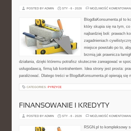
POSTED BY ADMIN
STY - 6 - 2026
MOŻLIWOŚĆ KOMENTOWAN
BlogdlaKonsumenta.pl to ko
który skupia się na tym, c
najbardziej boli: prawach 
zagadnieniach cywilistyczn
miejsce powstało po to, aby
brzmią jak prawnicza łami
działania, dzięki któremu potrafisz skutecznie zareagować w spo
usługodawcą, firmą lub kontrahentem. Idea strony jest prosta: p
paraliżować. Dlatego treści w BlogdlaKonsumenta.pl opierają się 
CATEGORIES:
PYRZYCE
FINANSOWANIE I KREDYTY
POSTED BY ADMIN
STY - 6 - 2026
MOŻLIWOŚĆ KOMENTOWAN
RSGN.pl to kompleksowy se