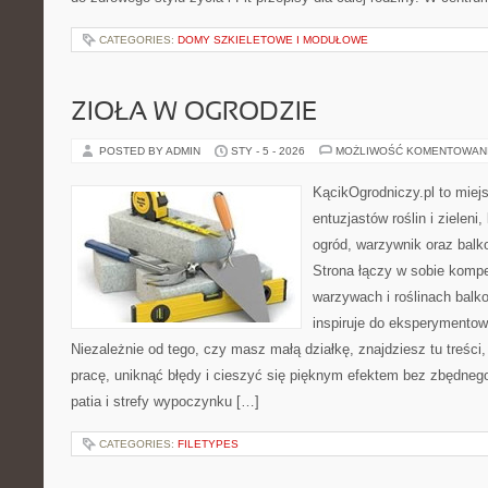
CATEGORIES:
DOMY SZKIELETOWE I MODUŁOWE
ZIOŁA W OGRODZIE
POSTED BY ADMIN
STY - 5 - 2026
MOŻLIWOŚĆ KOMENTOWAN
KącikOgrodniczy.pl to miej
entuzjastów roślin i zieleni
ogród, warzywnik oraz balk
Strona łączy w sobie komp
warzywach i roślinach balk
inspiruje do eksperymentow
Niezależnie od tego, czy masz małą działkę, znajdziesz tu treści
pracę, uniknąć błędy i cieszyć się pięknym efektem bez zbędneg
patia i strefy wypoczynku […]
CATEGORIES:
FILETYPES