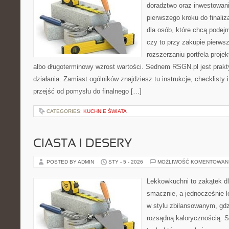
doradztwo oraz inwestowan
pierwszego kroku do finaliz
dla osób, które chcą pode
czy to przy zakupie pierws
rozszerzaniu portfela proje
albo długoterminowy wzrost wartości. Sednem RSGN.pl jest prak
działania. Zamiast ogólników znajdziesz tu instrukcje, checklisty
przejść od pomysłu do finalnego […]
CATEGORIES:
KUCHNIE ŚWIATA
CIASTA I DESERY
POSTED BY ADMIN
STY - 5 - 2026
MOŻLIWOŚĆ KOMENTOWAN
Lekkowkuchni to zakątek dl
smacznie, a jednocześnie l
w stylu zbilansowanym, gdz
rozsądną kalorycznością. S