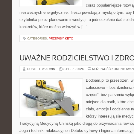
coraz popularniejsze rozwi
niezależnych energetycznie. Treści powstają z myślą o tym, aby 
czytelnika przez planowanie inwestycji, a jednocześnie dać solidn
konkretów, które można wdrożyć w […]
CATEGORIES:
PRZEPISY KETO
UWAŻNE RODZICIELSTWO I ZDR
POSTED BY ADMIN
STY - 7 - 2026
MOŻLIWOŚĆ KOMENTOWAN
Bodbam.pl to przestrzeń, w k
całościowo – bez dzielenia 
części”, bez patrzenia wył
miejsce dla osób, które chc
ciało, emocje i codzienne n
którzy interesują się medyc
Tradycyjną Medycyną Chińską jako drogą do przywracania równowa
Joga i techniki relaksacyjne i Detoks cyfrowy i higiena informacyj