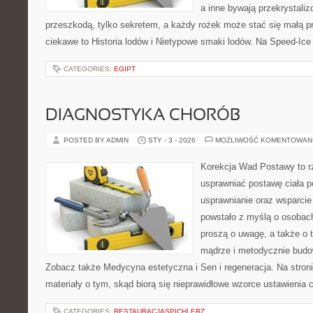
a inne bywają przekrystaliz
przeszkodą, tylko sekretem, a każdy rożek może stać się małą p
ciekawe to Historia lodów i Nietypowe smaki lodów. Na Speed-Ice
CATEGORIES:
EGIPT
DIAGNOSTYKA CHORÓB
POSTED BY ADMIN
STY - 3 - 2026
MOŻLIWOŚĆ KOMENTOWAN
Korekcja Wad Postawy to rze
usprawniać postawę ciała p
usprawnianie oraz wsparcie
powstało z myślą o osobach,
proszą o uwagę, a także o t
mądrze i metodycznie budo
Zobacz także Medycyna estetyczna i Sen i regeneracja. Na stron
materiały o tym, skąd biorą się nieprawidłowe wzorce ustawienia c
CATEGORIES:
RESTAURACJASPICHLERZ