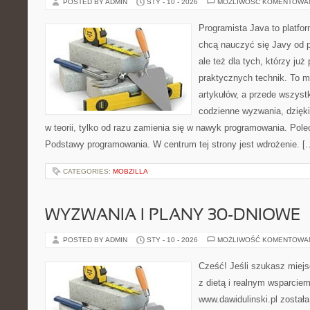
POSTED BY ADMIN
STY - 10 - 2026
MOŻLIWOŚĆ KOMENTOWA
Programista Java to platfo
chcą nauczyć się Javy od p
ale też dla tych, którzy już
praktycznych technik. To ma
artykułów, a przede wszyst
codzienne wyzwania, dzięki
w teorii, tylko od razu zamienia się w nawyk programowania. Pole
Podstawy programowania. W centrum tej strony jest wdrożenie. [
CATEGORIES:
MOBZILLA
WYZWANIA I PLANY 30-DNIOWE
POSTED BY ADMIN
STY - 10 - 2026
MOŻLIWOŚĆ KOMENTOWA
Cześć! Jeśli szukasz miejsc
z dietą i realnym wsparciem
www.dawidulinski.pl został