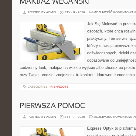
MAKIJAŻ WEGAŃSKI
POSTED BY ADMIN
STY - 8 - 2026
MOŻLIWOŚĆ KOMENTOWAN
Jak Się Malować to przestr
osobach, które chcą rozwi
praktyczny. Ten serwis łąc
którzy stawiają pierwsze kro
doświadczonych, dzięki cze
dopasowane do umiejętności
codzienny look, makijaż na wielkie wyjście albo chcesz po prostu 
przy Twojej urodzie, znajdziesz tu konkret i klarowne tłumaczeni
CATEGORIES:
IRISHROOTS
PIERWSZA POMOC
POSTED BY ADMIN
STY - 7 - 2026
MOŻLIWOŚĆ KOMENTOWAN
Express Optyk to platforma
spotyka się z praktyką dni