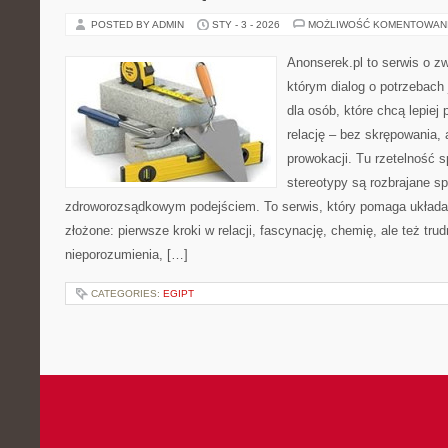
POSTED BY ADMIN
STY - 3 - 2026
MOŻLIWOŚĆ KOMENTOWAN
Anonserek.pl to serwis o zw
którym dialog o potrzebach 
dla osób, które chcą lepiej
relację – bez skrępowania, 
prowokacji. Tu rzetelność 
stereotypy są rozbrajane s
zdroworozsądkowym podejściem. To serwis, który pomaga układa
złożone: pierwsze kroki w relacji, fascynację, chemię, ale też tr
nieporozumienia, […]
CATEGORIES:
EGIPT