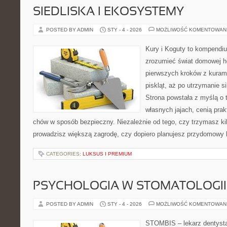
SIEDLISKA I EKOSYSTEMY
POSTED BY ADMIN
STY - 4 - 2026
MOŻLIWOŚĆ KOMENTOWAN
Kury i Koguty to kompendiu
zrozumieć świat domowej ho
pierwszych kroków z kuram
piskląt, aż po utrzymanie s
Strona powstała z myślą o 
własnych jajach, cenią pra
chów w sposób bezpieczny. Niezależnie od tego, czy trzymasz ki
prowadzisz większą zagrodę, czy dopiero planujesz przydomowy k
CATEGORIES:
LUKSUS I PREMIUM
PSYCHOLOGIA W STOMATOLOGII
POSTED BY ADMIN
STY - 4 - 2026
MOŻLIWOŚĆ KOMENTOWAN
STOMBIS – lekarz dentysta