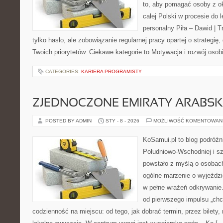
to, aby pomagać osoby z oko
całej Polski w procesie do l
personalny Piła – Dawid | Tre
tylko hasło, ale zobowiązanie regularnej pracy opartej o strategię,
Twoich priorytetów. Ciekawe kategorie to Motywacja i rozwój osob
CATEGORIES:
KARIERA PROGRAMISTY
ZJEDNOCZONE EMIRATY ARABSK
POSTED BY ADMIN
STY - 8 - 2026
MOŻLIWOŚĆ KOMENTOWAN
KoSamui.pl to blog podróżni
Południowo-Wschodniej i sze
powstało z myślą o osobach
ogólne marzenie o wyjeździ
w pełne wrażeń odkrywanie.
od pierwszego impulsu „chc
codzienność na miejscu: od tego, jak dobrać termin, przez bilety, n