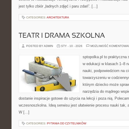
jest tylko zbiór „ładnych zdjęć i paru zdań”. […]
CATEGORIES:
ARCHITEKTURA
TEATR I DRAMA SZKOLNA
POSTED BY ADMIN
STY - 10 - 2026
MOŻLIWOŚĆ KOMENTOWA
sptopolka.pl to praktyczna
w edukacji w klasach 1–8 
nauki, podpowiedziom na ci
towarzyszeniu w codziennym
którym dziecko może sprawd
narzędzia do mądrego wspi
dostanie inspiracje gotowe do użycia na lekcji i poza nią. Poleca
wczesnoszkolna. Ideą serwisu jest ułatwienie procesu nauki tak, a
W […]
CATEGORIES:
PYTANIA OD CZYTELNIKÓW