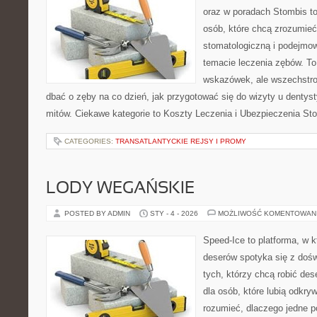
oraz w poradach Stombis to
osób, które chcą zrozumieć 
stomatologiczną i podejmo
temacie leczenia zębów. To 
wskazówek, ale wszechstro
dbać o zęby na co dzień, jak przygotować się do wizyty u dentysty
mitów. Ciekawe kategorie to Koszty Leczenia i Ubezpieczenia St
CATEGORIES:
TRANSATLANTYCKIE REJSY I PROMY
LODY WEGAŃSKIE
POSTED BY ADMIN
STY - 4 - 2026
MOŻLIWOŚĆ KOMENTOWAN
Speed-Ice to platforma, w 
deserów spotyka się z dośw
tych, którzy chcą robić de
dla osób, które lubią odkry
rozumieć, dlaczego jedne p