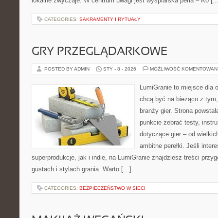
lokalne zwyczaje. W centrum uwagi jest wyspiarska perła – Ko […
CATEGORIES:
SAKRAMENTY I RYTUAŁY
GRY PRZEGLĄDARKOWE
POSTED BY ADMIN
STY - 8 - 2026
MOŻLIWOŚĆ KOMENTOWAN
LumiGranie to miejsce dla o
chcą być na bieżąco z tym, 
branży gier. Strona powstał
punkcie zebrać testy, instr
dotyczące gier – od wielkic
ambitne perełki. Jeśli inte
superprodukcje, jak i indie, na LumiGranie znajdziesz treści prz
gustach i stylach grania. Warto […]
CATEGORIES:
BEZPIECZEŃSTWO W SIECI