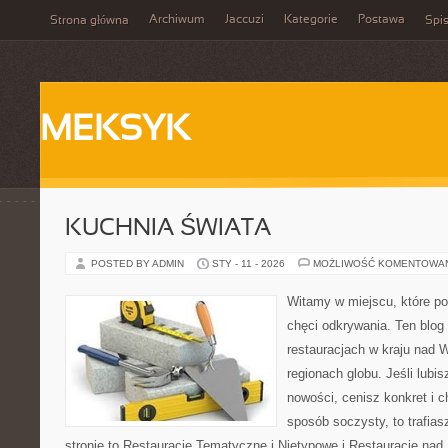
Archiwum
Jaccuzi
Kategorie
Postawa
Strona główna
Spis
MEKSYK
KUCHNIA ŚWIATA
POSTED BY ADMIN
STY - 11 - 2026
MOŻLIWOŚĆ KOMENTOWA
Witamy w miejscu, które po
chęci odkrywania. Ten blog 
restauracjach w kraju nad 
regionach globu. Jeśli lubi
nowości, cenisz konkret i 
sposób soczysty, to trafias
stronie to Restauracje Tematyczne i Nietypowe i Restauracje nad