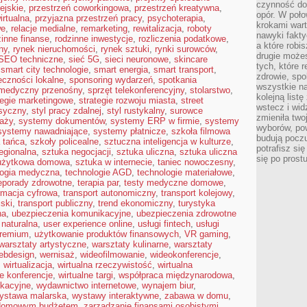
czynność do 
ejskie
,
przestrzeń coworkingowa
,
przestrzeń kreatywna
,
opór. W poło
irtualna
,
przyjazna przestrzeń pracy
,
psychoterapia
,
krokami wart
we
,
relacje medialne
,
remarketing
,
rewitalizacja
,
roboty
nawyki fakty
zinne finanse
,
rodzinne inwestycje
,
rozliczenia podatkowe
,
a które robis
ny
,
rynek nieruchomości
,
rynek sztuki
,
rynki surowców
,
drugie może
SEO techniczne
,
sieć 5G
,
sieci neuronowe
,
skincare
tych, które 
,
smart city technologie
,
smart energia
,
smart transport
,
zdrowie, spo
eczności lokalne
,
sponsoring wydarzeń
,
spotkania
wszystkie na
 medyczny przenośny
,
sprzęt telekonferencyjny
,
stolarstwo
,
kolejną list
tegie marketingowe
,
strategie rozwoju miasta
,
street
wstecz i wid
asyczny
,
styl pracy zdalnej
,
styl rustykalny
,
surowce
zmieniła two
aży
,
systemy dokumentów
,
systemy ERP w firmie
,
systemy
wyborów, pow
systemy nawadniające
,
systemy płatnicze
,
szkoła filmowa
budują poczu
 tańca
,
szkoły policealne
,
sztuczna inteligencja w kulturze
,
potrafisz si
regionalna
,
sztuka negocjacji
,
sztuka uliczna
,
sztuka uliczna
się po prost
użytkowa domowa
,
sztuka w internecie
,
taniec nowoczesny
,
logia medyczna
,
technologie AGD
,
technologie materiałowe
,
leporady zdrowotne
,
terapia par
,
testy medyczne domowe
,
rmacja cyfrowa
,
transport autonomiczny
,
transport kolejowy
,
jski
,
transport publiczny
,
trend ekonomiczny
,
turystyka
na
,
ubezpieczenia komunikacyjne
,
ubezpieczenia zdrowotne
 naturalna
,
user experience online
,
usługi fintech
,
usługi
premium
,
użytkowanie produktów finansowych
,
VR gaming
,
warsztaty artystyczne
,
warsztaty kulinarne
,
warsztaty
ebdesign
,
wernisaż
,
wideofilmowanie
,
wideokonferencje
,
,
wirtualizacja
,
wirtualna rzeczywistość
,
wirtualna
ne konferencje
,
wirtualne targi
,
współpraca międzynarodowa
,
kacyjne
,
wydawnictwo internetowe
,
wynajem biur
,
ystawa malarska
,
wystawy interaktywne
,
zabawa w domu
,
 domowym budżetem
,
zarządzanie finansami osobistymi
,