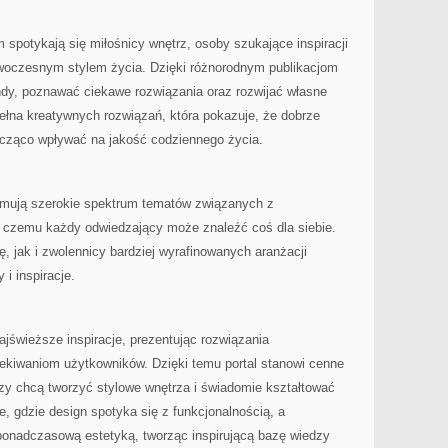
 spotykają się miłośnicy wnętrz, osoby szukające inspiracji
owoczesnym stylem życia. Dzięki różnorodnym publikacjom
ndy, poznawać ciekawe rozwiązania oraz rozwijać własne
pełna kreatywnych rozwiązań, która pokazuje, że dobrze
cząco wpływać na jakość codziennego życia.
ejmują szerokie spektrum tematów związanych z
ki czemu każdy odwiedzający może znaleźć coś dla siebie.
, jak i zwolennicy bardziej wyrafinowanych aranżacji
 i inspiracje.
ajświeższe inspiracje, prezentując rozwiązania
kiwaniom użytkowników. Dzięki temu portal stanowi cenne
rzy chcą tworzyć stylowe wnętrza i świadomie kształtować
e, gdzie design spotyka się z funkcjonalnością, a
onadczasową estetyką, tworząc inspirującą bazę wiedzy