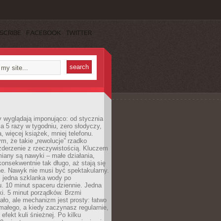
SCRIBE
FACEBOOK
TWITTER
y wyglądają imponująco: od stycznia
nia 5 razy w tygodniu, zero słodyczy,
, więcej książek, mniej telefonu.
m, że takie „rewolucje” rzadko
zderzenie z rzeczywistością. Kluczem
miany są nawyki – małe działania,
onsekwentnie tak długo, aż stają się
e. Nawyk nie musi być spektakularny.
 jedna szklanka wody po
. 10 minut spaceru dziennie. Jedna
ki. 5 minut porządków. Brzmi
ło, ale mechanizm jest prosty: łatwo
ałego, a kiedy zaczynasz regularnie,
efekt kuli śnieżnej. Po kilku