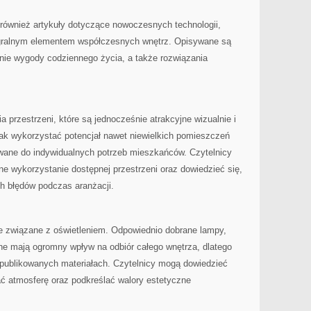
również artykuły dotyczące nowoczesnych technologii,
ntegralnym elementem współczesnych wnętrz. Opisywane są
ie wygody codziennego życia, a także rozwiązania
ia przestrzeni, które są jednocześnie atrakcyjne wizualnie i
jak wykorzystać potencjał nawet niewielkich pomieszczeń
wane do indywidualnych potrzeb mieszkańców. Czytelnicy
 wykorzystanie dostępnej przestrzeni oraz dowiedzieć się,
ch błędów podczas aranżacji.
cje związane z oświetleniem. Odpowiednio dobrane lampy,
jne mają ogromny wpływ na odbiór całego wnętrza, dlatego
w publikowanych materiałach. Czytelnicy mogą dowiedzieć
ać atmosferę oraz podkreślać walory estetyczne