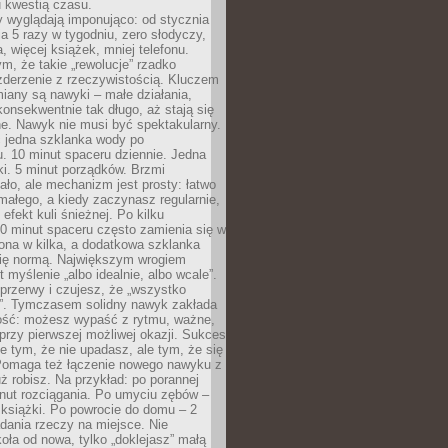
u kwestią czasu.
y wyglądają imponująco: od stycznia
nia 5 razy w tygodniu, zero słodyczy,
, więcej książek, mniej telefonu.
m, że takie „rewolucje” rzadko
zderzenie z rzeczywistością. Kluczem
miany są nawyki – małe działania,
onsekwentnie tak długo, aż stają się
e. Nawyk nie musi być spektakularny.
 jedna szklanka wody po
. 10 minut spaceru dziennie. Jedna
ki. 5 minut porządków. Brzmi
ło, ale mechanizm jest prosty: łatwo
ałego, a kiedy zaczynasz regularnie,
efekt kuli śnieżnej. Po kilku
0 minut spaceru często zamienia się w
rona w kilka, a dodatkowa szklanka
się normą. Największym wrogiem
 myślenie „albo idealnie, albo wcale”.
przerwy i czujesz, że „wszystko
. Tymczasem solidny nawyk zakłada
ość: możesz wypaść z rytmu, ważne,
przy pierwszej możliwej okazji. Sukces
ie tym, że nie upadasz, ale tym, że się
Pomaga też łączenie nowego nawyku z
ż robisz. Na przykład: po porannej
nut rozciągania. Po umyciu zębów –
 książki. Po powrocie do domu – 2
dania rzeczy na miejsce. Nie
ła od nowa, tylko „doklejasz” małą