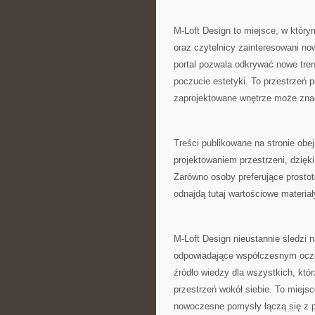
M-Loft Design to miejsce, w którym
oraz czytelnicy zainteresowani n
portal pozwala odkrywać nowe tre
poczucie estetyki. To przestrzeń 
zaprojektowane wnętrze może zna
Treści publikowane na stronie ob
projektowaniem przestrzeni, dzię
Zarówno osoby preferujące prostotę
odnajdą tutaj wartościowe materiały
M-Loft Design nieustannie śledzi n
odpowiadające współczesnym ocze
źródło wiedzy dla wszystkich, któ
przestrzeń wokół siebie. To miejsc
nowoczesne pomysły łączą się z p