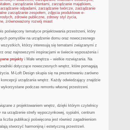
itałem
,
zarządzanie klientami
,
zarządzanie majątkiem
,
zarządzanie odpadami
,
zarządzanie twórcze
,
zarządzanie
alne zarządzanie zespołem
,
zdjęcia produktowe e-
rosłych
,
zdrowie publiczne
,
zdrowy styl życia
,
ne
,
zrównoważony rozwój miast
is poświęcony tematyce projektowania przestrzeni, który
lowych pomysłów na urządzenie domu oraz nowoczesnego
 wszystkich, którzy interesują się tematami związanymi z
rz oraz najnowszymi inspiracjami w świecie wyposażenia i
tywne projekty
i Małe wnętrza – wielkie rozwiązania. Na
oradniki dotyczące nowoczesnych wnętrz, które pomagają
życia. M-Loft Design skupia się na prezentowaniu zarówno
ch koncepcji urządzania wnętrz. Każdy odwiedzający znajdzie
ać wykorzystane podczas remontu własnej przestrzeni.
 związane z projektowaniem wnętrz, dzięki którym czytelnicy
na urządzenie strefy wypoczynkowej, sypialni, centrum
 liczba publikacji poświęcona jest również zagadnieniom
lają stworzyć harmonijną i estetyczną przestrzeń.