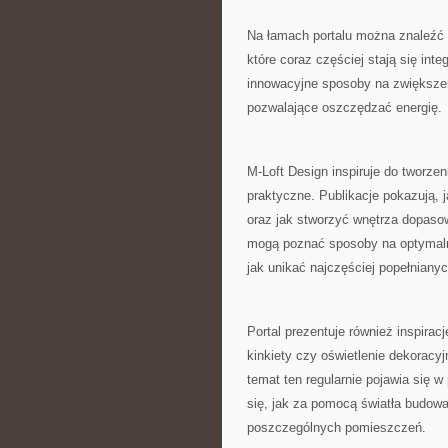
Na łamach portalu można znaleźć 
które coraz częściej stają się i
innowacyjne sposoby na zwiększen
pozwalające oszczędzać energię.
M-Loft Design inspiruje do tworzen
praktyczne. Publikacje pokazują, 
oraz jak stworzyć wnętrza dopaso
mogą poznać sposoby na optymalne
jak unikać najczęściej popełniany
Portal prezentuje również inspira
kinkiety czy oświetlenie dekoracy
temat ten regularnie pojawia się 
się, jak za pomocą światła budow
poszczególnych pomieszczeń.