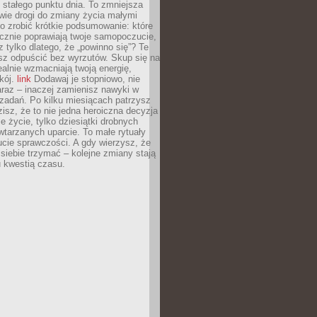
stałego punktu dnia. To zmniejsza
wie drogi do zmiany życia małymi
o zrobić krótkie podsumowanie: które
cznie poprawiają twoje samopoczucie,
z tylko dlatego, że „powinno się”? Te
sz odpuścić bez wyrzutów. Skup się na
realnie wzmacniają twoją energię,
kój.
link
Dodawaj je stopniowo, nie
raz – inaczej zamienisz nawyki w
ę zadań. Po kilku miesiącach patrzysz
zisz, że to nie jedna heroiczna decyzja
je życie, tylko dziesiątki drobnych
tarzanych uparcie. To małe rytuały
cie sprawczości. A gdy wierzysz, że
ę siebie trzymać – kolejne zmiany stają
u kwestią czasu.