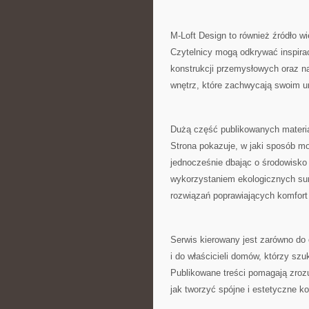
M-Loft Design to również źródło w
Czytelnicy mogą odkrywać inspira
konstrukcji przemysłowych oraz na
wnętrz, które zachwycają swoim u
Dużą część publikowanych materia
Strona pokazuje, w jaki sposób m
jednocześnie dbając o środowisko
wykorzystaniem ekologicznych su
rozwiązań poprawiających komfort
Serwis kierowany jest zarówno do
i do właścicieli domów, którzy szu
Publikowane treści pomagają zrozum
jak tworzyć spójne i estetyczne k