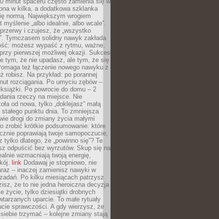
0 minut spaceru często zamienia się w
rona w kilka, a dodatkowa szklanka
się normą. Największym wrogiem
 myślenie „albo idealnie, albo wcale”.
przerwy i czujesz, że „wszystko
. Tymczasem solidny nawyk zakłada
ość: możesz wypaść z rytmu, ważne,
przy pierwszej możliwej okazji. Sukces
ie tym, że nie upadasz, ale tym, że się
Pomaga też łączenie nowego nawyku z
ż robisz. Na przykład: po porannej
nut rozciągania. Po umyciu zębów –
 książki. Po powrocie do domu – 2
dania rzeczy na miejsce. Nie
ła od nowa, tylko „doklejasz” małą
stałego punktu dnia. To zmniejsza
wie drogi do zmiany życia małymi
o zrobić krótkie podsumowanie: które
cznie poprawiają twoje samopoczucie,
z tylko dlatego, że „powinno się”? Te
sz odpuścić bez wyrzutów. Skup się na
realnie wzmacniają twoją energię,
kój.
link
Dodawaj je stopniowo, nie
raz – inaczej zamienisz nawyki w
ę zadań. Po kilku miesiącach patrzysz
zisz, że to nie jedna heroiczna decyzja
je życie, tylko dziesiątki drobnych
tarzanych uparcie. To małe rytuały
cie sprawczości. A gdy wierzysz, że
ę siebie trzymać – kolejne zmiany stają