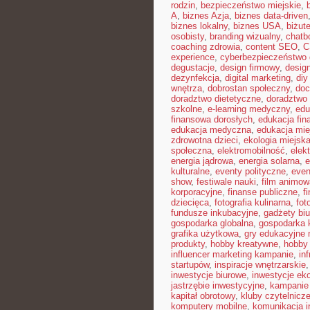
rodzin
,
bezpieczeństwo miejskie
,
A
,
biznes Azja
,
biznes data-driven
biznes lokalny
,
biznes USA
,
biżut
osobisty
,
branding wizualny
,
chatb
coaching zdrowia
,
content SEO
,
C
experience
,
cyberbezpieczeństwo
degustacje
,
design firmowy
,
design
dezynfekcja
,
digital marketing
,
diy
wnętrza
,
dobrostan społeczny
,
doc
doradztwo dietetyczne
,
doradztwo 
szkolne
,
e-learning medyczny
,
edu
finansowa dorosłych
,
edukacja fin
edukacja medyczna
,
edukacja mie
zdrowotna dzieci
,
ekologia miejsk
społeczna
,
elektromobilność
,
elek
energia jądrowa
,
energia solarna
,
e
kulturalne
,
eventy polityczne
,
even
show
,
festiwale nauki
,
film animow
korporacyjne
,
finanse publiczne
,
f
dziecięca
,
fotografia kulinarna
,
fot
fundusze inkubacyjne
,
gadżety bi
gospodarka globalna
,
gospodarka 
grafika użytkowa
,
gry edukacyjne 
produkty
,
hobby kreatywne
,
hobby
influencer marketing kampanie
,
in
startupów
,
inspiracje wnętrzarskie
inwestycje biurowe
,
inwestycje ek
jastrzębie inwestycyjne
,
kampanie
kapitał obrotowy
,
kluby czytelnicz
komputery mobilne
,
komunikacja i