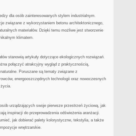
iedzy dla osób zainteresowanych stylem industrialnym.
cje związane z wykorzystaniem betonu architektonicznego,
turalnych materiałów. Dzięki temu możliwe jest stworzenie
nikalnym klimatem.
łów stanowią artykuły dotyczące ekologicznych rozwiązań.
ożna połączyć atrakcyjny wygląd z praktycznością,
 naturalne. Poruszane są tematy związane z
rowców, energooszczędnych technologii oraz nowoczesnych
 życia.
 osób urządzających swoje pierwsze przestrzeń życiową, jak
kają inspiracji do przeprowadzenia odświeżenia aranżacji.
ieć, jak dobierać palety kolorystyczne, tekstylia, a także
ompozycje wnętrzarskie.