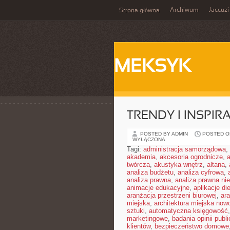
Archiwum
Jaccuzi
Strona główna
MEKSYK
TRENDY I INSPIR
POSTED BY ADMIN
POSTED ON
WYŁĄCZONA
Tagi:
administracja samorządowa
,
akademia
,
akcesoria ogrodnicze
,
twórcza
,
akustyka wnętrz
,
altana
,
analiza budżetu
,
analiza cyfrowa
,
analiza prawna
,
analiza prawna ni
animacje edukacyjne
,
aplikacje di
aranżacja przestrzeni biurowej
,
ar
miejska
,
architektura miejska no
sztuki
,
automatyczna księgowość
marketingowe
,
badania opinii publi
klientów
,
bezpieczeństwo domowe