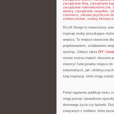
zarządzanie flotą
,
zarządzanie kap
zarządzanie makroekonomiczne
,
wiedzą
,
zarządzanie zespołem
,
zd
commerce
,
zdrowie psychiczne do
ziołolecznictwo
,
zmiany klimatycz
M-Loft Design to nowoczesny serw
inspiruje osoby poszukujące sty
wnętrza. To miejsce stworzone dla
projektowaniem, ozdabianiem wnęt
wystroju. Zobacz także
DIY i krea
stronie można znaleźć obszerne p
stworzyć funkcjonalne miejsce do 
industrialnych, jak i eklektyczny
tutaj inspiracje, które mogą zost
Portal regularnie publikuje treści
mogą poznać sprawdzone sposoby 
domowego życia czy łazienki. Duża
związanym z meblami, które pozwa