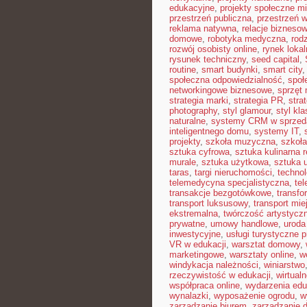
edukacyjne
,
projekty społeczne mi
przestrzeń publiczna
,
przestrzeń w
reklama natywna
,
relacje bizneso
domowe
,
robotyka medyczna
,
rod
rozwój osobisty online
,
rynek lokal
rysunek techniczny
,
seed capital
,
routine
,
smart budynki
,
smart city
społeczna odpowiedzialność
,
społ
networkingowe biznesowe
,
sprzęt
strategia marki
,
strategia PR
,
stra
photography
,
styl glamour
,
styl kl
naturalne
,
systemy CRM w sprzed
inteligentnego domu
,
systemy IT
,
projekty
,
szkoła muzyczna
,
szkoła
sztuka cyfrowa
,
sztuka kulinarna 
murale
,
sztuka użytkowa
,
sztuka 
taras
,
targi nieruchomości
,
techno
telemedycyna specjalistyczna
,
te
transakcje bezgotówkowe
,
transfo
transport luksusowy
,
transport mie
ekstremalna
,
twórczość artystycz
prywatne
,
umowy handlowe
,
uroda
inwestycyjne
,
usługi turystyczne 
VR w edukacji
,
warsztat domowy
,
marketingowe
,
warsztaty online
,
w
windykacja należności
,
winiarstwo
rzeczywistość w edukacji
,
wirtual
współpraca online
,
wydarzenia edu
wynalazki
,
wyposażenie ogrodu
,
w
zarządzanie biurem
,
zarządzanie