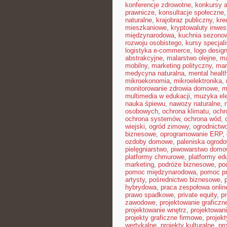
konferencje zdrowotne
,
konkursy a
prawnicze
,
konsultacje społeczne
naturalne
,
krajobraz publiczny
,
kre
mieszkaniowe
,
kryptowaluty inwes
międzynarodowa
,
kuchnia sezono
rozwoju osobistego
,
kursy specjal
logistyka e-commerce
,
logo desig
abstrakcyjne
,
malarstwo olejne
,
ma
mobilny
,
marketing polityczny
,
mar
medycyna naturalna
,
mental healt
mikroekonomia
,
mikroelektronika
,
monitorowanie zdrowia domowe
,
m
multimedia w edukacji
,
muzyka ele
nauka śpiewu
,
nawozy naturalne
,
osobowych
,
ochrona klimatu
,
ochr
ochrona systemów
,
ochrona wód
,
wiejski
,
ogród zimowy
,
ogrodnictwo
biznesowe
,
oprogramowanie ERP
,
ozdoby domowe
,
paleniska ogrod
pielęgniarstwo
,
piwowarstwo dom
platformy chmurowe
,
platformy ed
marketing
,
podróże biznesowe
,
po
pomoc międzynarodowa
,
pomoc p
artysty
,
pośrednictwo biznesowe
,
hybrydowa
,
praca zespołowa onlin
prawo spadkowe
,
private equity
,
p
zawodowe
,
projektowanie graficzn
projektowanie wnętrz
,
projektowan
projekty graficzne firmowe
,
projek
wertykalne
,
projekty kulturalne
,
pr