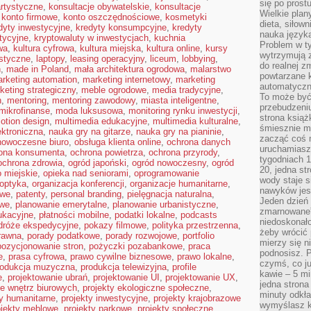
się po prost
rtystyczne
,
konsultacje obywatelskie
,
konsultacje
Wielkie plan
,
konto firmowe
,
konto oszczędnościowe
,
kosmetyki
dieta, siłow
dyty inwestycyjne
,
kredyty konsumpcyjne
,
kredyty
nauka języka
tycyjne
,
kryptowaluty w inwestycjach
,
kuchnia
Problem w ty
wa
,
kultura cyfrowa
,
kultura miejska
,
kultura online
,
kursy
wytrzymują 
istyczne
,
laptopy
,
leasing operacyjny
,
liceum
,
lobbying
,
do realnej z
n
,
made in Poland
,
mała architektura ogrodowa
,
malarstwo
powtarzane k
rketing automation
,
marketing internetowy
,
marketing
automatyczn
keting strategiczny
,
meble ogrodowe
,
media tradycyjne
,
To może być
h
,
mentoring
,
mentoring zawodowy
,
miasta inteligentne
,
przebudzeniu
mikrofinanse
,
moda luksusowa
,
monitoring rynku inwestycji
,
strona książ
otion design
,
multimedia edukacyjne
,
multimedia kulturalne
,
śmiesznie ma
ktroniczna
,
nauka gry na gitarze
,
nauka gry na pianinie
,
zacząć coś m
nowoczesne biuro
,
obsługa klienta online
,
ochrona danych
uruchamiasz 
ona konsumenta
,
ochrona powietrza
,
ochrona przyrody
,
tygodniach 1
ochrona zdrowia
,
ogród japoński
,
ogród nowoczesny
,
ogród
20, jedna st
 miejskie
,
opieka nad seniorami
,
oprogramowanie
wody staje 
optyka
,
organizacja konferencji
,
organizacje humanitarne
,
nawyków jest
owe
,
patenty
,
personal branding
,
pielęgnacja naturalna
,
Jeden dzień 
owe
,
planowanie emerytalne
,
planowanie urbanistyczne
,
zmarnowane”
ukacyjne
,
płatności mobilne
,
podatki lokalne
,
podcasts
niedoskonał
dróże ekspedycyjne
,
pokazy filmowe
,
polityka przestrzenna
,
żeby wrócić 
rawna
,
porady podatkowe
,
porady rozwojowe
,
portfolio
mierzy się n
pozycjonowanie stron
,
pożyczki pozabankowe
,
praca
podnosisz. 
e
,
prasa cyfrowa
,
prawo cywilne biznesowe
,
prawo lokalne
,
czymś, co ju
rodukcja muzyczna
,
produkcja telewizyjna
,
profile
kawie – 5 mi
e
,
projektowanie ubrań
,
projektowanie UI
,
projektowanie UX
,
jedna strona
ie wnętrz biurowych
,
projekty ekologiczne społeczne
,
minuty odkła
ty humanitarne
,
projekty inwestycyjne
,
projekty krajobrazowe
wymyślasz ko
ojekty meblowe
,
projekty parkowe
,
projekty społeczne