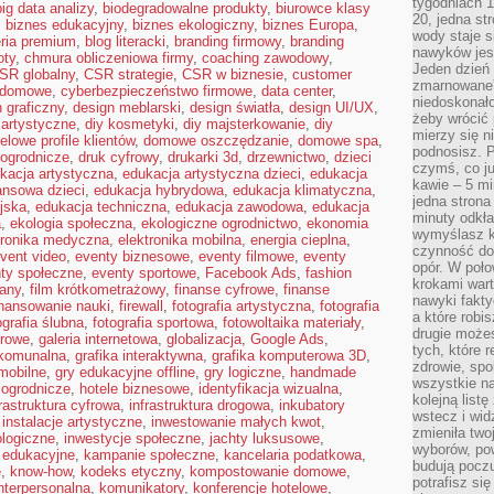
tygodniach 1
big data analizy
,
biodegradowalne produkty
,
biurowce klasy
20, jedna st
,
biznes edukacyjny
,
biznes ekologiczny
,
biznes Europa
,
wody staje 
eria premium
,
blog literacki
,
branding firmowy
,
branding
nawyków jest
oty
,
chmura obliczeniowa firmy
,
coaching zawodowy
,
Jeden dzień 
SR globalny
,
CSR strategie
,
CSR w biznesie
,
customer
zmarnowane”
 domowe
,
cyberbezpieczeństwo firmowe
,
data center
,
niedoskonał
 graficzny
,
design meblarski
,
design światła
,
design UI/UX
,
żeby wrócić 
 artystyczne
,
diy kosmetyki
,
diy majsterkowanie
,
diy
mierzy się n
elowe profile klientów
,
domowe oszczędzanie
,
domowe spa
,
podnosisz. 
ogrodnicze
,
druk cyfrowy
,
drukarki 3d
,
drzewnictwo
,
dzieci
czymś, co ju
kacja artystyczna
,
edukacja artystyczna dzieci
,
edukacja
kawie – 5 mi
ansowa dzieci
,
edukacja hybrydowa
,
edukacja klimatyczna
,
jedna strona
jska
,
edukacja techniczna
,
edukacja zawodowa
,
edukacja
minuty odkła
a
,
ekologia społeczna
,
ekologiczne ogrodnictwo
,
ekonomia
wymyślasz ko
tronika medyczna
,
elektronika mobilna
,
energia cieplna
,
czynność do 
vent video
,
eventy biznesowe
,
eventy filmowe
,
eventy
opór. W poło
ty społeczne
,
eventy sportowe
,
Facebook Ads
,
fashion
krokami wart
any
,
film krótkometrażowy
,
finanse cyfrowe
,
finanse
nawyki fakty
inansowanie nauki
,
firewall
,
fotografia artystyczna
,
fotografia
a które robis
ografia ślubna
,
fotografia sportowa
,
fotowoltaika materiały
,
drugie może
urowe
,
galeria internetowa
,
globalizacja
,
Google Ads
,
tych, które 
komunalna
,
grafika interaktywna
,
grafika komputerowa 3D
,
zdrowie, spo
mobilne
,
gry edukacyjne offline
,
gry logiczne
,
handmade
wszystkie na
 ogrodnicze
,
hotele biznesowe
,
identyfikacja wizualna
,
kolejną list
frastruktura cyfrowa
,
infrastruktura drogowa
,
inkubatory
wstecz i wid
,
instalacje artystyczne
,
inwestowanie małych kwot
,
zmieniła two
ologiczne
,
inwestycje społeczne
,
jachty luksusowe
,
wyborów, pow
 edukacyjne
,
kampanie społeczne
,
kancelaria podatkowa
,
budują poczu
e
,
know-how
,
kodeks etyczny
,
kompostowanie domowe
,
potrafisz si
nterpersonalna
,
komunikatory
,
konferencje hotelowe
,