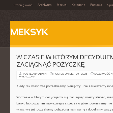
Archiwum
Jaccuzi
Kategorie
Postawa
Strona główna
Spis
MEKSYK
W CZASIE W KTÓRYM DECYDUJEM
ZACIĄGNĄĆ POŻYCZKĘ
POSTED BY ADMIN
POSTED ON SIE - 29 - 2025
MOŻLIWOŚĆ 
WYŁĄCZONA
Kiedy tak właściwie potrzebujemy pieniędzy i nie zauważamy inn
W czasie w którym decydujemy się zaciągnąć wierzytelność, niez
banku lub poza nim najważniejszą rzeczą o jakiej powinniśmy nie
właściwie już pozyskamy potrzebną nam sumę i dopełnimy wszyst