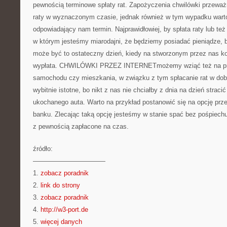
pewnością terminowe spłaty rat. Zapożyczenia chwilówki przeważ
raty w wyznaczonym czasie, jednak również w tym wypadku warto
odpowiadający nam termin. Najprawidłowiej, by spłata raty lub też
w którym jesteśmy miarodajni, że będziemy posiadać pieniądze, b
może być to ostateczny dzień, kiedy na stworzonym przez nas k
wypłata. CHWILÓWKI PRZEZ INTERNETmożemy wziąć też na pr
samochodu czy mieszkania, w związku z tym spłacanie rat w dobry
wybitnie istotne, bo nikt z nas nie chciałby z dnia na dzień strac
ukochanego auta. Warto na przykład postanowić się na opcję prz
banku. Zlecając taką opcję jesteśmy w stanie spać bez pośpiechu
z pewnością zapłacone na czas.
źródło:
———————————
1.
zobacz poradnik
2.
link do strony
3.
zobacz poradnik
4.
http://w3-port.de
5.
więcej danych