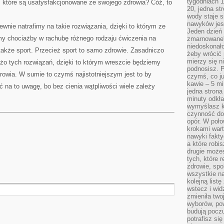
tygodniach 1
b, które są usatysfakcjonowane ze swojego zdrowia? Cóż, to
20, jedna st
wody staje 
nawyków jest
ewnie natrafimy na takie rozwiązania, dzięki to którym ze
Jeden dzień 
y chociażby w rachubę różnego rodzaju ćwiczenia na
zmarnowane”
niedoskonał
akże sport. Przecież sport to samo zdrowie. Zasadniczo
żeby wrócić 
mierzy się n
żo tych rozwiązań, dzięki to którym wreszcie będziemy
podnosisz. 
owia. W sumie to czymś najistotniejszym jest to by
czymś, co ju
kawie – 5 mi
na to uwagę, bo bez cienia wątpliwości wiele zależy
jedna strona
minuty odkła
wymyślasz ko
czynność do 
opór. W poło
krokami wart
nawyki fakty
a które robis
drugie może
tych, które 
zdrowie, spo
wszystkie na
kolejną list
wstecz i wid
zmieniła two
wyborów, pow
budują poczu
potrafisz si