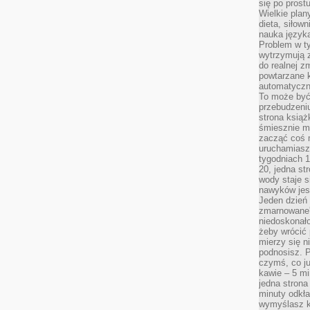
się po prost
Wielkie plan
dieta, siłow
nauka języka
Problem w ty
wytrzymują 
do realnej z
powtarzane k
automatyczn
To może być
przebudzeniu
strona książ
śmiesznie ma
zacząć coś m
uruchamiasz 
tygodniach 1
20, jedna st
wody staje 
nawyków jest
Jeden dzień 
zmarnowane”
niedoskonał
żeby wrócić 
mierzy się n
podnosisz. 
czymś, co ju
kawie – 5 mi
jedna strona
minuty odkła
wymyślasz ko