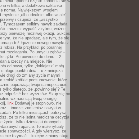
0 minut spaceru często zamienia się w
rona w kilka, a dodatkowa szklanka
się normą. Największym wrogiem
 myślenie „albo idealnie, albo wcale”.
przerwy i czujesz, że „wszystko
. Tymczasem solidny nawyk zakłada
ość: możesz wypaść z rytmu, ważne,
przy pierwszej możliwej okazji. Sukces
ie tym, że nie upadasz, ale tym, że się
Pomaga też łączenie nowego nawyku z
ż robisz. Na przykład: po porannej
nut rozciągania. Po umyciu zębów –
 książki. Po powrocie do domu – 2
dania rzeczy na miejsce. Nie
ła od nowa, tylko „doklejasz” małą
stałego punktu dnia. To zmniejsza
wie drogi do zmiany życia małymi
o zrobić krótkie podsumowanie: które
cznie poprawiają twoje samopoczucie,
z tylko dlatego, że „powinno się”? Te
sz odpuścić bez wyrzutów. Skup się na
realnie wzmacniają twoją energię,
kój.
link
Dodawaj je stopniowo, nie
raz – inaczej zamienisz nawyki w
ę zadań. Po kilku miesiącach patrzysz
zisz, że to nie jedna heroiczna decyzja
je życie, tylko dziesiątki drobnych
tarzanych uparcie. To małe rytuały
cie sprawczości. A gdy wierzysz, że
ę siebie trzymać – kolejne zmiany stają