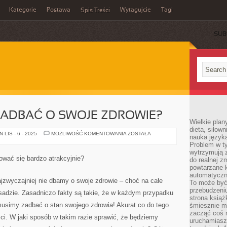
Kategorie
Postawa
Wytagujcie
Tagi
Spis Treści
SUB
ZADBAĆ O SWOJE ZDROWIE?
Wielkie plan
dieta, siłow
W
LIS - 6 - 2025
MOŻLIWOŚĆ KOMENTOWANIA
ZOSTAŁA
nauka języka
JAKI
Problem w ty
SPOSÓB
ZADBAĆ
wytrzymują 
O
tować się bardzo atrakcyjnie?
do realnej z
SWOJE
ZDROWIE?
powtarzane k
automatyczn
jzwyczajniej nie dbamy o swoje zdrowie – choć na całe
To może być
przebudzeniu
asadzie. Zasadniczo fakty są takie, że w każdym przypadku
strona książ
musimy zadbać o stan swojego zdrowia! Akurat co do tego
śmiesznie ma
zacząć coś m
ści. W jaki sposób w takim razie sprawić, że będziemy
uruchamiasz 