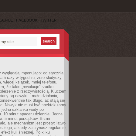
SCRIBE
FACEBOOK
TWITTER
y wyglądają imponująco: od stycznia
nia 5 razy w tygodniu, zero słodyczy,
, więcej książek, mniej telefonu.
m, że takie „rewolucje” rzadko
zderzenie z rzeczywistością. Kluczem
miany są nawyki – małe działania,
onsekwentnie tak długo, aż stają się
e. Nawyk nie musi być spektakularny.
 jedna szklanka wody po
. 10 minut spaceru dziennie. Jedna
ki. 5 minut porządków. Brzmi
ło, ale mechanizm jest prosty: łatwo
ałego, a kiedy zaczynasz regularnie,
efekt kuli śnieżnej. Po kilku