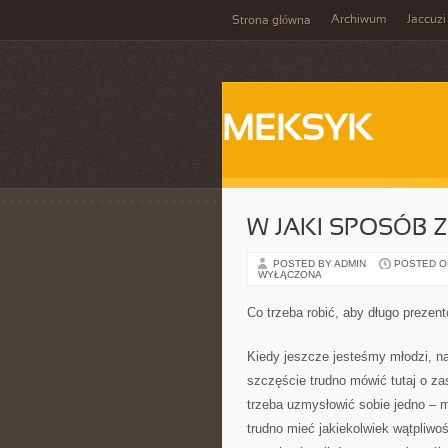
Archiwum
Jaccuzi
Strona główna
MEKSYK
W JAKI SPOSÓB 
POSTED BY ADMIN
POSTED ON 
WYŁĄCZONA
Co trzeba robić, aby długo prezen
Kiedy jeszcze jesteśmy młodzi, na
szczęście trudno mówić tutaj o z
trzeba uzmysłowić sobie jedno – 
trudno mieć jakiekolwiek wątpliwo