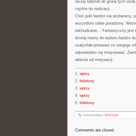
raczej należeli do grona tych osó
ciężkie do realizacji…
Choć jeśli bardzo się postaramy, p
wszystkim sobie poradzimy. Weźm
odchudzanie… Fantastyczny jest t
dzisiaj mamy do wyboru bardzo du
usatysfakcjonowani ze swojego zdr
odpowiednio się motywować. Zwróć 
właśnie od motywacji.
1.
wpisy
2.
felietony
3.
wpisy
4.
wpisy
5.
felietony
CATEGORIES:
SYCYLIA
Comments are closed.