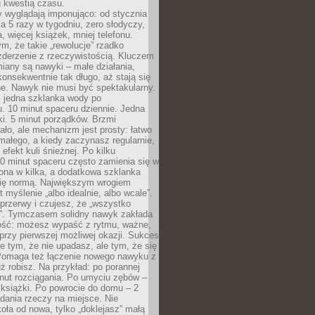
u kwestią czasu.
y wyglądają imponująco: od stycznia
nia 5 razy w tygodniu, zero słodyczy,
, więcej książek, mniej telefonu.
m, że takie „rewolucje” rzadko
zderzenie z rzeczywistością. Kluczem
miany są nawyki – małe działania,
onsekwentnie tak długo, aż stają się
e. Nawyk nie musi być spektakularny.
 jedna szklanka wody po
. 10 minut spaceru dziennie. Jedna
ki. 5 minut porządków. Brzmi
ło, ale mechanizm jest prosty: łatwo
ałego, a kiedy zaczynasz regularnie,
efekt kuli śnieżnej. Po kilku
0 minut spaceru często zamienia się w
rona w kilka, a dodatkowa szklanka
się normą. Największym wrogiem
 myślenie „albo idealnie, albo wcale”.
przerwy i czujesz, że „wszystko
. Tymczasem solidny nawyk zakłada
ość: możesz wypaść z rytmu, ważne,
przy pierwszej możliwej okazji. Sukces
ie tym, że nie upadasz, ale tym, że się
Pomaga też łączenie nowego nawyku z
ż robisz. Na przykład: po porannej
nut rozciągania. Po umyciu zębów –
 książki. Po powrocie do domu – 2
dania rzeczy na miejsce. Nie
ła od nowa, tylko „doklejasz” małą