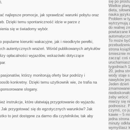
się po prost
ń.
Wielkie plan
dieta, siłow
nauka języka
ać najlepsze promocje, jak sprawdzać warunki pobytu oraz
Problem w ty
eb. Dzięki temu spontaniczność idzie w parze z
wytrzymują 
do realnej z
mienia się w świadomy wybór.
powtarzane k
automatyczn
To może być
popularne kierunki wakacyjne, jak i nieodkryte perełki,
przebudzeniu
nych autentycznych wrażeń. Wśród publikowanych artykułów
strona książ
śmiesznie ma
nalizy opłacalności wyjazdów, wskazówki dotyczące
zacząć coś m
uruchamiasz 
par.
tygodniach 1
20, jedna st
asjonatów, którzy monitorują oferty biur podróży i
wody staje 
nawyków jest
osób konkretny. Dzięki temu użytkownik wie, że trafia na
Jeden dzień 
zmarnowane”
 sponsorowane slogany.
niedoskonał
żeby wrócić 
mierzy się n
ż instrukcje, które ułatwiają przygotowanie do wyjazdu.
podnosisz. 
e? Jak przygotować się do egzotycznych warunków? Jak
czymś, co ju
kawie – 5 mi
o to jest dostępne za darmo dla czytelników, tak aby
jedna strona
minuty odkła
wymyślasz ko