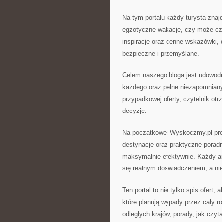
Na tym portalu każdy turysta znajd
egzotyczne wakacje, czy może cz
inspiracje oraz cenne wskazówki, 
bezpieczne i przemyślane.
Celem naszego bloga jest udowodn
każdego oraz pełne niezapomnian
przypadkowej oferty, czytelnik otr
decyzję.
Na początkowej Wyskoczmy.pl pre
destynacje oraz praktyczne poradn
maksymalnie efektywnie. Każdy art
się realnym doświadczeniem, a nie 
Ten portal to nie tylko spis ofert
które planują wypady przez cały ro
odległych krajów, porady, jak czyta