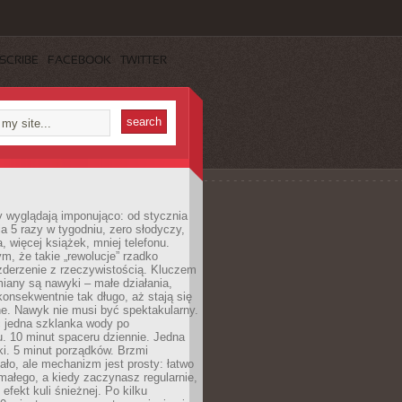
SCRIBE
FACEBOOK
TWITTER
y wyglądają imponująco: od stycznia
nia 5 razy w tygodniu, zero słodyczy,
, więcej książek, mniej telefonu.
m, że takie „rewolucje” rzadko
zderzenie z rzeczywistością. Kluczem
miany są nawyki – małe działania,
onsekwentnie tak długo, aż stają się
e. Nawyk nie musi być spektakularny.
 jedna szklanka wody po
. 10 minut spaceru dziennie. Jedna
ki. 5 minut porządków. Brzmi
ło, ale mechanizm jest prosty: łatwo
ałego, a kiedy zaczynasz regularnie,
efekt kuli śnieżnej. Po kilku