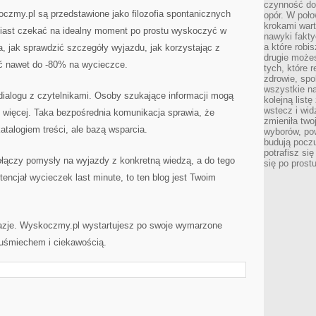
czynność do 
oczmy.pl są przedstawione jako filozofia spontanicznych
opór. W poło
krokami wart
iast czekać na idealny moment po prostu wyskoczyć w
nawyki fakty
a które robis
a, jak sprawdzić szczegóły wyjazdu, jak korzystając z
drugie może
ć nawet do -80% na wycieczce.
tych, które 
zdrowie, spo
wszystkie na
dialogu z czytelnikami. Osoby szukające informacji mogą
kolejną list
wstecz i wid
 więcej. Taka bezpośrednia komunikacja sprawia, że
zmieniła two
atalogiem treści, ale bazą wsparcia.
wyborów, pow
budują poczu
potrafisz si
 połączy pomysły na wyjazdy z konkretną wiedzą, a do tego
się po prost
encjał wycieczek last minute, to ten blog jest Twoim
okazje. Wyskoczmy.pl wystartujesz po swoje wymarzone
 uśmiechem i ciekawością.