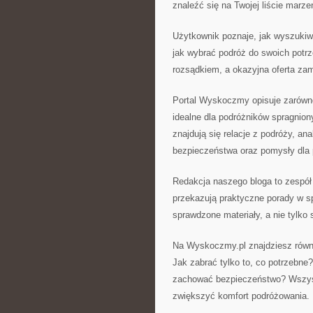
znaleźć się na Twojej liście marze
Użytkownik poznaje, jak wyszukiw
jak wybrać podróż do swoich potrz
rozsądkiem, a okazyjna oferta za
Portal Wyskoczmy opisuje zarówno 
idealne dla podróżników spragnio
znajdują się relacje z podróży, a
bezpieczeństwa oraz pomysły dla 
Redakcja naszego bloga to zespół p
przekazują praktyczne porady w sp
sprawdzone materiały, a nie tylko
Na Wyskoczmy.pl znajdziesz równie
Jak zabrać tylko to, co potrzebn
zachować bezpieczeństwo? Wszystk
zwiększyć komfort podróżowania.