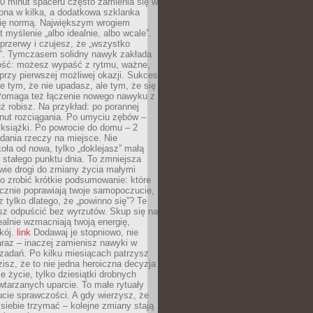
0 minut spaceru często zamienia się w
rona w kilka, a dodatkowa szklanka
się normą. Największym wrogiem
 myślenie „albo idealnie, albo wcale”.
przerwy i czujesz, że „wszystko
. Tymczasem solidny nawyk zakłada
ość: możesz wypaść z rytmu, ważne,
przy pierwszej możliwej okazji. Sukces
ie tym, że nie upadasz, ale tym, że się
Pomaga też łączenie nowego nawyku z
ż robisz. Na przykład: po porannej
nut rozciągania. Po umyciu zębów –
 książki. Po powrocie do domu – 2
dania rzeczy na miejsce. Nie
ła od nowa, tylko „doklejasz” małą
stałego punktu dnia. To zmniejsza
wie drogi do zmiany życia małymi
o zrobić krótkie podsumowanie: które
cznie poprawiają twoje samopoczucie,
z tylko dlatego, że „powinno się”? Te
sz odpuścić bez wyrzutów. Skup się na
realnie wzmacniają twoją energię,
kój.
link
Dodawaj je stopniowo, nie
raz – inaczej zamienisz nawyki w
ę zadań. Po kilku miesiącach patrzysz
zisz, że to nie jedna heroiczna decyzja
je życie, tylko dziesiątki drobnych
tarzanych uparcie. To małe rytuały
cie sprawczości. A gdy wierzysz, że
ę siebie trzymać – kolejne zmiany stają