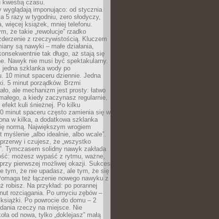
u kwestią czasu.
y wyglądają imponująco: od stycznia
nia 5 razy w tygodniu, zero słodyczy,
, więcej książek, mniej telefonu.
m, że takie „rewolucje” rzadko
zderzenie z rzeczywistością. Kluczem
miany są nawyki – małe działania,
onsekwentnie tak długo, aż stają się
e. Nawyk nie musi być spektakularny.
 jedna szklanka wody po
. 10 minut spaceru dziennie. Jedna
ki. 5 minut porządków. Brzmi
ło, ale mechanizm jest prosty: łatwo
ałego, a kiedy zaczynasz regularnie,
efekt kuli śnieżnej. Po kilku
0 minut spaceru często zamienia się w
rona w kilka, a dodatkowa szklanka
się normą. Największym wrogiem
 myślenie „albo idealnie, albo wcale”.
przerwy i czujesz, że „wszystko
. Tymczasem solidny nawyk zakłada
ość: możesz wypaść z rytmu, ważne,
przy pierwszej możliwej okazji. Sukces
ie tym, że nie upadasz, ale tym, że się
Pomaga też łączenie nowego nawyku z
ż robisz. Na przykład: po porannej
nut rozciągania. Po umyciu zębów –
 książki. Po powrocie do domu – 2
dania rzeczy na miejsce. Nie
ła od nowa, tylko „doklejasz” małą