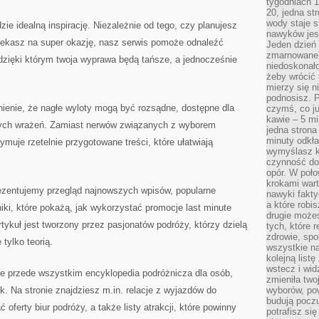
tygodniach 1
SWOJE
WAKACJE
20, jedna st
MARZEŃ
wody staje 
zie idealną inspirację. Niezależnie od tego, czy planujesz
JUŻ
TERAZ
nawyków jest
ekasz na super okazję, nasz serwis pomoże odnaleźć
Jeden dzień 
zmarnowane”
dzięki którym twoja wyprawa będą tańsze, a jednocześnie
niedoskonał
żeby wrócić 
mierzy się n
podnosisz. 
ienie, że nagłe wyloty mogą być rozsądne, dostępne dla
czymś, co ju
kawie – 5 mi
ych wrażeń. Zamiast nerwów związanych z wyborem
jedna strona
minuty odkła
zymuje rzetelnie przygotowane treści, które ułatwiają
wymyślasz ko
czynność do 
opór. W poło
krokami wart
zentujemy przegląd najnowszych wpisów, popularne
nawyki fakty
a które robis
iki, które pokażą, jak wykorzystać promocje last minute
drugie może
ykuł jest tworzony przez pasjonatów podróży, którzy dzielą
tych, które 
zdrowie, spo
tylko teorią.
wszystkie na
kolejną list
wstecz i wid
, ale przede wszystkim encyklopedia podróżnicza dla osób,
zmieniła two
k. Na stronie znajdziesz m.in. relacje z wyjazdów do
wyborów, pow
budują poczu
ć oferty biur podróży, a także listy atrakcji, które powinny
potrafisz si