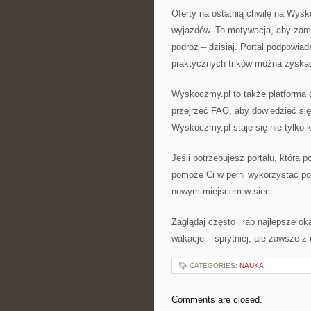
Oferty na ostatnią chwilę na Wysk
wyjazdów. To motywacja, aby zam
podróż – dzisiaj. Portal podpowiad
praktycznych trików można zyska
Wyskoczmy.pl to także platforma 
przejrzeć FAQ, aby dowiedzieć się
Wyskoczmy.pl staje się nie tylko k
Jeśli potrzebujesz portalu, która
pomoże Ci w pełni wykorzystać pot
nowym miejscem w sieci.
Zaglądaj często i łap najlepsze 
wakacje – sprytniej, ale zawsze z
CATEGORIES:
NAUKA
Comments are closed.