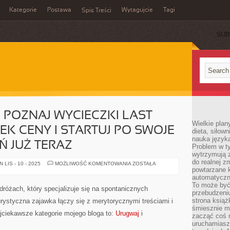
Kategorie
Postawa
Wytagujcie
Tagi
Spis Treści
SUB
 POZNAJ WYCIECZKI LAST
Wielkie plan
EK CENY I STARTUJ PO SWOJE
dieta, siłow
nauka języka
 JUŻ TERAZ
Problem w ty
wytrzymują 
do realnej z
WYSKOCZMY.PL
LIS - 10 - 2025
MOŻLIWOŚĆ KOMENTOWANIA
ZOSTAŁA
–
powtarzane k
POZNAJ
automatyczn
WYCIECZKI
To może być
LAST
różach, który specjalizuje się na spontanicznych
MINUTE
przebudzeniu
ZA
strona książ
urystyczna zajawka łączy się z merytorycznymi treściami i
UŁAMEK
śmiesznie ma
CENY
ajciekawsze kategorie mojego bloga to:
Urugwaj
i
I
zacząć coś m
STARTUJ
uruchamiasz 
PO