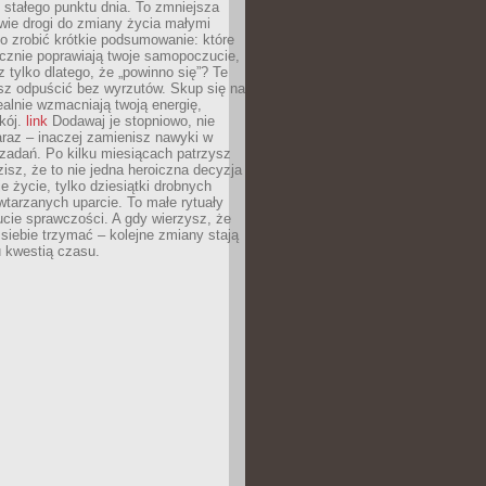
stałego punktu dnia. To zmniejsza
wie drogi do zmiany życia małymi
o zrobić krótkie podsumowanie: które
cznie poprawiają twoje samopoczucie,
z tylko dlatego, że „powinno się”? Te
sz odpuścić bez wyrzutów. Skup się na
realnie wzmacniają twoją energię,
kój.
link
Dodawaj je stopniowo, nie
raz – inaczej zamienisz nawyki w
ę zadań. Po kilku miesiącach patrzysz
zisz, że to nie jedna heroiczna decyzja
je życie, tylko dziesiątki drobnych
tarzanych uparcie. To małe rytuały
cie sprawczości. A gdy wierzysz, że
ę siebie trzymać – kolejne zmiany stają
u kwestią czasu.