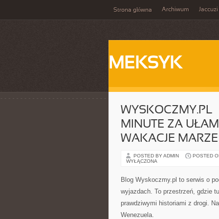
Archiwum
Jaccuzi
Strona główna
MEKSYK
WYSKOCZMY.PL –
MINUTE ZA UŁAM
WAKACJE MARZEŃ
POSTED BY ADMIN
POSTED ON 
WYŁĄCZONA
Blog Wyskoczmy.pl to serwis o pod
wyjazdach. To przestrzeń, gdzie t
prawdziwymi historiami z drogi. N
Wenezuela.